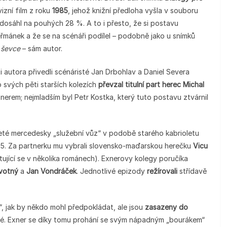
izní film z roku
1985
, jehož knižní předloha vyšla v souboru
dosáhl na pouhých 28 %. A to i přesto, že si postavu
eřmánek a že se na scénáři podílel – podobně jako u snímků
 ševce
– sám autor.
i autora přivedli scénáristé Jan Drbohlav a Daniel Severa
 svých pěti starších kolezích
převzal titulní part herec Michal
xnerem; nejmladším byl Petr Kostka, který tuto postavu ztvárnil
ojeté mercedesky „služební vůz“ v podobě starého kabrioletu
975. Za partnerku mu vybrali slovensko-maďarskou herečku
Vicu
ující se v několika románech). Exnerovy kolegy poručíka
votný
a
Jan Vondráček
. Jednotlivé epizody
režírovali
střídavě
“, jak by někdo mohl předpokládat, ale jsou
zasazeny
do
né. Exner se díky tomu prohání se svým nápadným „bourákem“