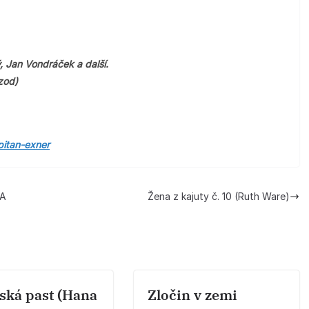
, Jan Vondráček a další.
zod)
pitan-exner
NA
Žena z kajuty č. 10 (Ruth Ware)
ská past (Hana
Zločin v zemi