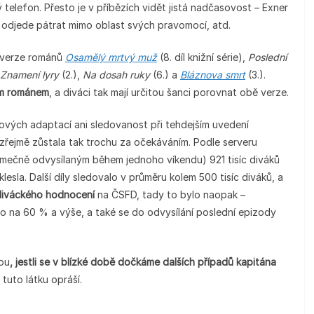
elefon. Přesto je v příbězích vidět jistá nadčasovost – Exner
i odjede pátrat mimo oblast svých pravomocí, atd.
ní verze románů
Osamělý mrtvý muž
(8. díl knižní série),
Poslední
Znamení lyry
(2.),
Na dosah ruky
(6.) a
Bláznova smrt
(3.).
ým románem
, a diváci tak mají určitou šanci porovnat obě verze.
ových adaptací ani sledovanost při tehdejším uvedení
řejmě zůstala tak trochu za očekáváním. Podle serveru
imečně odvysílaným během jednoho víkendu) 921 tisíc diváků
lesla. Další díly sledovalo v průměru kolem 500 tisíc diváků, a
diváckého hodnocení
na ČSFD, tady to bylo naopak –
o na 60 % a výše, a také se do odvysílání poslední epizody
ou
, jestli se v blízké době dočkáme dalších případů kapitána
tuto látku opráší.