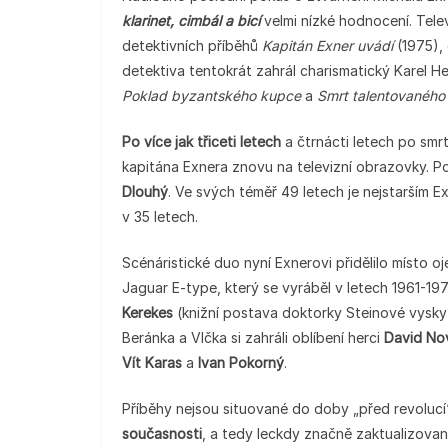
klarinet, cimbál a bicí
velmi nízké hodnocení. Telev
detektivních příběhů
Kapitán Exner uvádí
(1975), 
detektiva tentokrát zahrál charismatický Karel H
Poklad byzantského kupce
a
Smrt talentovaného
Po více jak třiceti letech
a čtrnácti letech po smrt
kapitána Exnera znovu na televizní obrazovky. Po
Dlouhý
. Ve svých téměř 49 letech je nejstarším E
v 35 letech.
Scénáristické duo nyní Exnerovi přidělilo místo 
Jaguar E-type, který se vyráběl v letech 1961-1
Kerekes
(knižní postava doktorky Steinové vyskyt
Beránka a Vlčka si zahráli oblíbení herci
David No
Vít Karas
a
Ivan Pokorný
.
Příběhy nejsou situované do doby „před revolucí
současnosti
, a tedy leckdy značně zaktualizova