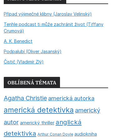
Případ výjimečné klibny (Jaroslav Velinský)
Tenhle podcast ti může zachránit život (Tiffany
Crumová)
A. K. Benedict
Podpalubí (Oliver Jasanský)
Čistič (Vladimír Zlý)
OBLÍBENÁ TÉMATA
Agatha Christie
americká autorka
americká detektivka
americký
anglická
autor
americký thriller
detektivka
audiokniha
Arthur Conan Doyle