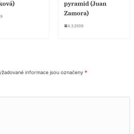
ková)
pyramid (Juan
Zamora)
09
4.3.2009
yžadované informace jsou označeny
*