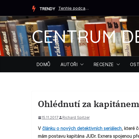
Přeskočit
Tenhle podcast ti může zachránit život (Tiffany Crumová...
TRENDY
na
obsah
CENTRUM D
DOMŮ
AUTOŘI
RECENZE
OST
Ohlédnutí za kapitáne
15.11.2017
Richard Spitzer
V
článku o nových detektivních seriálech
, které 
mám postavu kapitána JUDr. Exnera spojenou před