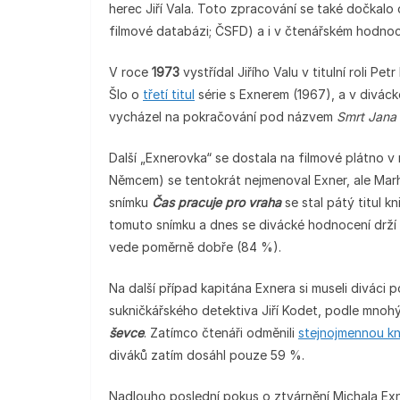
herec Jiří Vala. Toto zpracování se také dočkal
filmové databázi; ČSFD) a i v čtenářském hodnoce
V roce
1973
vystřídal Jiřího Valu v titulní roli Pe
Šlo o
třetí titul
série s Exnerem (1967), a v divá
vycházel na pokračování pod názvem
Smrt Jana
Další „Exnerovka“ se dostala na filmové plátno v
Němcem) se tentokrát nejmenoval Exner, ale Mar
snímku
Čas pracuje pro vraha
se stal pátý titul kn
tomuto snímku a dnes se divácké hodnocení drží 
vede poměrně dobře (84 %).
Na další případ kapitána Exnera si museli diváci
sukničkářského detektiva Jiří Kodet, podle mnohýc
ševce
. Zatímco čtenáři odměnili
stejnojmennou kn
diváků zatím dosáhl pouze 59 %.
Nadlouho poslední pokus o ztvárnění Michala Exn