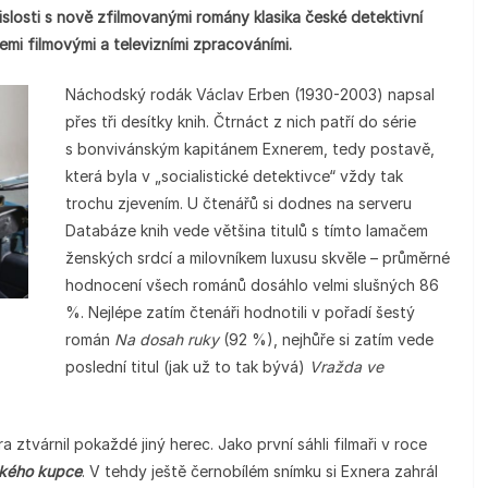
islosti s nově zfilmovanými romány klasika české detektivní
mi filmovými a televizními zpracováními.
Náchodský rodák Václav Erben (1930-2003) napsal
přes tři desítky knih. Čtrnáct z nich patří do série
s bonvivánským kapitánem Exnerem, tedy postavě,
která byla v „socialistické detektivce“ vždy tak
trochu zjevením. U čtenářů si dodnes na serveru
Databáze knih vede většina titulů s tímto lamačem
ženských srdcí a milovníkem luxusu skvěle – průměrné
hodnocení všech románů dosáhlo velmi slušných 86
%. Nejlépe zatím čtenáři hodnotili v pořadí šestý
román
Na dosah ruky
(92 %), nejhůře si zatím vede
poslední titul (jak už to tak bývá)
Vražda ve
 ztvárnil pokaždé jiný herec. Jako první sáhli filmaři v roce
ského kupce
. V tehdy ještě černobílém snímku si Exnera zahrál