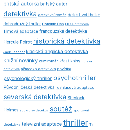
britská autorka
britský autor
detektivka
detektivní thriller
detektivní román
dobrodružný thriller
Dominik Dán
Ellis Petersová
francouzská detektivka
filmová adaptace
historická detektivka
Hercule Poirot
klasická anglická detektivka
Jack Reacher
knižní novinky
křest knihy
krimiromán
norská
německá detektivka
povídka
detektivka
psychothriller
psychologický thriller
Původní česká detektivka
rozhlasová adaptace
severská detektivka
Sherlock
soutěž
Holmes
soukromý detektiv
sportovní
thriller
televizní adaptace
detektivka
Tim