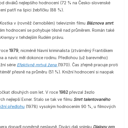
o od diváků nejlepšího hodnocení (72 % na Česko-slovenské
ní patří na špici žebříčku (88 %).
tr Kostka v (rovněž černobílém) televizním filmu
Bláznova smrt
.
ckém hodnocení se pohybuje těsně nad průměrem. Román také
 Krempy
v tehdejším Rudém právu.
 roce
1979
, nicméně hlavní kriminalista (ztvárněný Františkem
ha a navíc měl dokonce rodinu. Předlohou (už barevného)
ižní série
Efektivně mrtvá žena
(1970). Čas zřejmě pracuje proti
téměř přesně na průměru (51 %). Knižní hodnocení si naopak
 počkat dlouhých osm let. V roce
1982
převzal žezlo
h nejlepší Exner. Stalo se tak ve filmu
Smrt talentovaného
ižní předlohu
(1978) vysokým hodnocením 90 %, u filmových
era dopadl poměrně neslavně. Diváci dali snímku
Dialogy pro