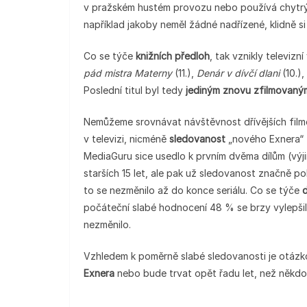
v pražském hustém provozu nebo používá chytrý t
například jakoby neměl žádné nadřízené, klidně s
Co se týče
knižních předloh
, tak vznikly televiz
pád mistra Materny
(11.),
Denár v dívčí dlani
(10.),
Poslední titul byl tedy
jediným znovu zfilmovan
Nemůžeme srovnávat návštěvnost dřívějších film
v televizi, nicméně
sledovanost
„nového Exnera“ z
MediaGuru sice usedlo k prvním dvěma dílům (výj
starších 15 let, ale pak už sledovanost značně pok
to se nezměnilo až do konce seriálu. Co se týče
počáteční slabé hodnocení 48 % se brzy vylepšil
nezměnilo.
Vzhledem k poměrně slabé sledovanosti je otázk
Exnera
nebo bude trvat opět řadu let, než někdo 