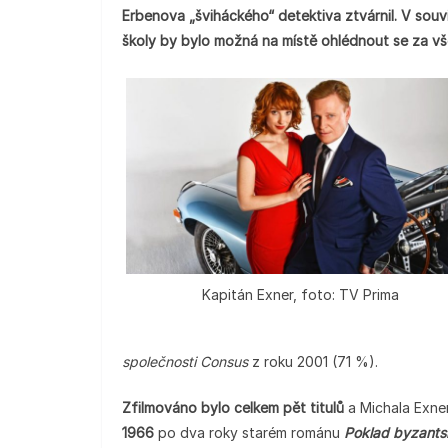
Erbenova „šviháckého“ detektiva ztvárnil. V souv
školy by bylo možná na místě ohlédnout se za vše
Kapitán Exner, foto: TV Prima
společnosti Consus
z roku 2001 (71 %).
Zfilmováno bylo celkem pět titulů
a Michala Exnera
1966
po dva roky starém románu
Poklad byzant