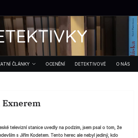
ETEKTIVKY
ATNÍ ČLÁNKY
OCENĚNÍ
DETEKTIVOVÉ
O NÁS
m Exnerem
české televizní stanice uvedly na podzim, jsem psal o tom, že
evším s Jiřím Kodetem. Tento herec ale nebyl jediný, kdo