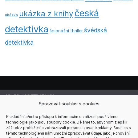
česká
ukázka z knihy
ukázka
detektivka
švédská
špionážní thriller
detektivka
CENTRUM DETEKTIVKY
Spravovat souhlas s cookies
Lucie Cermanová
Majitelka a šéfredaktorka magazínu
Telefon: +420 607 856 085
K ukládání a/nebo přístupu k informacím o zařízení používáme
technologie, jako jsou soubory cookie. Děláme to, abychom zlepšili
E-mail: redakce@centrum-detektivky.cz
zážitek z prohlížení a zobrazovali personalizované reklamy. Souhlas s
Jakékoliv přebírání obsahu povoleno pouze s písemným
těmito technologiemi nám umožní zpracovávat údaje, jako je chování
souhlasem redakce.