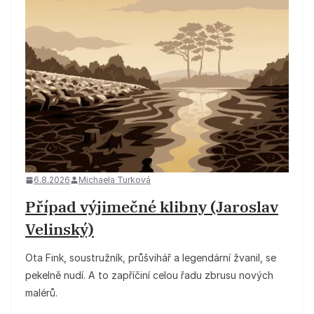
6.8.2026
Michaela Turková
Případ výjimečné klibny (Jaroslav
Velinský)
Ota Fink, soustružník, průšvihář a legendární žvanil, se
pekelně nudí. A to zapříčiní celou řadu zbrusu nových
malérů.