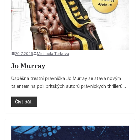
20.7.2026
Michaela Turková
Jo Murray
Úspěšná trestní právnička Jo Murray se stává novým
talentem na poli britských autorů právnických thrillerů…
Číst dál...