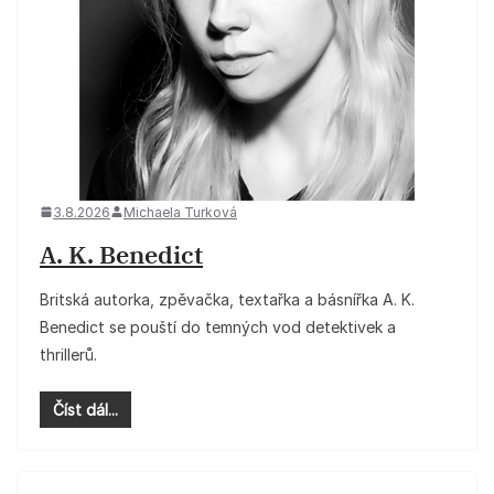
3.8.2026
Michaela Turková
A. K. Benedict
Britská autorka, zpěvačka, textařka a básnířka A. K.
Benedict se pouští do temných vod detektivek a
thrillerů.
Číst dál...