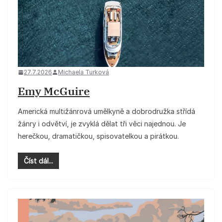
27.7.2026
Michaela Turková
Emy McGuire
Americká multižánrová umělkyně a dobrodružka střídá
žánry i odvětví, je zvyklá dělat tři věci najednou. Je
herečkou, dramatičkou, spisovatelkou a pirátkou.
Číst dál...