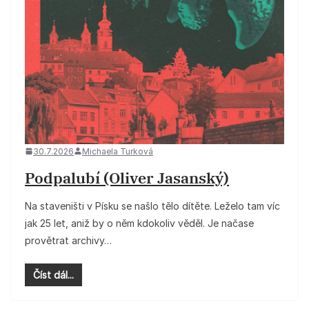
30.7.2026
Michaela Turková
Podpalubí (Oliver Jasanský)
Na staveništi v Písku se našlo tělo dítěte. Leželo tam víc
jak 25 let, aniž by o něm kdokoliv věděl. Je načase
provětrat archivy…
Číst dál...