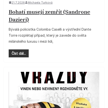
21.7.2026
Michaela Turková
Bohatí musejí zemřít (Sandrone
Dazieri)
Bývalá policistka Colomba Caselli a výstřední Dante
Torre rozplétají případ, který je zavede do světa
milánského luxusu i mezi lidi,
Číst dál...