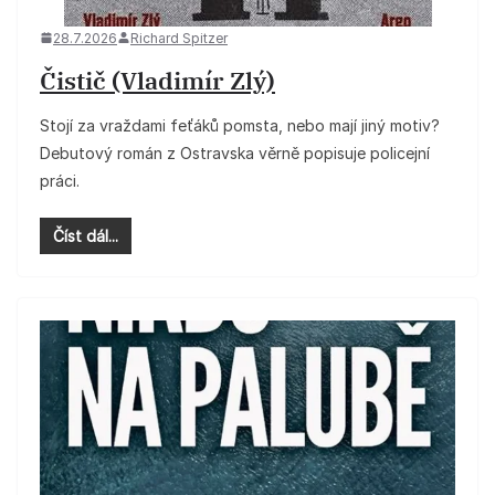
28.7.2026
Richard Spitzer
Čistič (Vladimír Zlý)
Stojí za vraždami feťáků pomsta, nebo mají jiný motiv?
Debutový román z Ostravska věrně popisuje policejní
práci.
Číst dál...