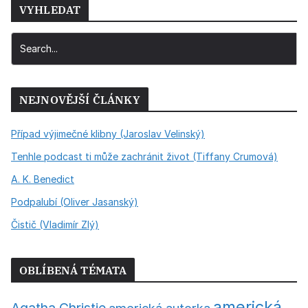
VYHLEDAT
NEJNOVĚJŠÍ ČLÁNKY
Případ výjimečné klibny (Jaroslav Velinský)
Tenhle podcast ti může zachránit život (Tiffany Crumová)
A. K. Benedict
Podpalubí (Oliver Jasanský)
Čistič (Vladimír Zlý)
OBLÍBENÁ TÉMATA
americká