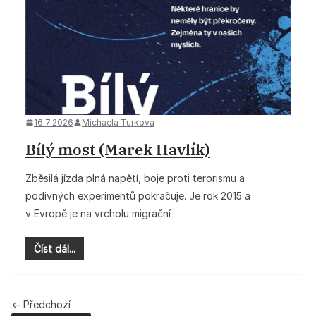
16.7.2026
Michaela Turková
Bílý most (Marek Havlík)
Zběsilá jízda plná napětí, boje proti terorismu a
podivných experimentů pokračuje. Je rok 2015 a
v Evropě je na vrcholu migrační
Číst dál...
← Předchozí