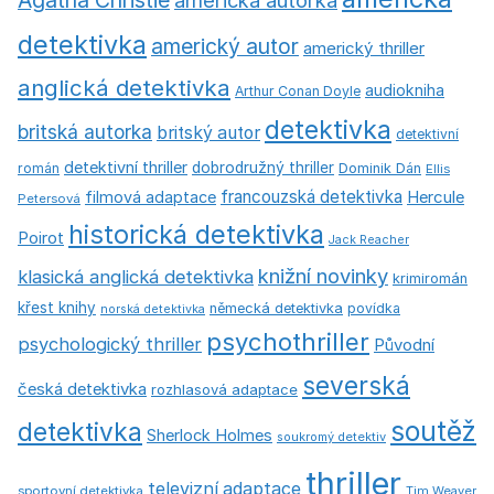
Agatha Christie
americká autorka
detektivka
americký autor
americký thriller
anglická detektivka
audiokniha
Arthur Conan Doyle
detektivka
britská autorka
britský autor
detektivní
detektivní thriller
dobrodružný thriller
román
Dominik Dán
Ellis
francouzská detektivka
Hercule
filmová adaptace
Petersová
historická detektivka
Poirot
Jack Reacher
knižní novinky
klasická anglická detektivka
krimiromán
křest knihy
německá detektivka
povídka
norská detektivka
psychothriller
psychologický thriller
Původní
severská
česká detektivka
rozhlasová adaptace
soutěž
detektivka
Sherlock Holmes
soukromý detektiv
thriller
televizní adaptace
sportovní detektivka
Tim Weaver