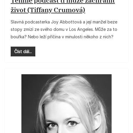
Tenhle podcast ti může zachránit
život (Tiffany Crumová)
Slavná podcasterka Joy Abbottová a její manžel beze
stopy zmizí ze svého domu v Los Angeles. Může za to
bouřka? Nebo leží příčina v minulosti někoho z nich?
Číst dál...