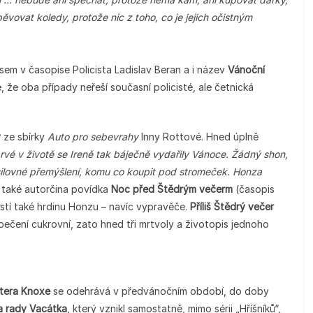
vovat koledy, protože nic z toho, co je jejich očistným
em v časopise Policista Ladislav Beran a i název
Vánoční
 že oba případy neřeší současní policisté, ale četnická
y
ze sbírky
Auto pro sebevrahy
Inny Rottové. Hned úplně
rvé v životě se Ireně tak báječně vydařily Vánoce. Žádný shon,
silovné přemýšlení, komu co koupit pod stromeček. Honza
také autorčina povídka
Noc před Štědrým večerm
(časopis
tí také hrdinu Honzu – navíc vypravěče.
Příliš Štědrý večer
ečení cukrovní, zato hned tři mrtvoly a životopis jednoho
átera Knoxe
se odehrává v předvánočním období, do doby
a rady Vacátka
, který vznikl samostatně, mimo sérii „Hříšníků“,