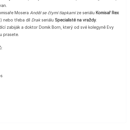
van.
komisaře Mosera
Anděl se čtymi tlapkami
ze seriálu
Komisař Rex
) nebo třeba díl
Drak
seriálu
Specialisté na vraždy
.
cí zabiják a doktor Domik Born, který od své kolegyně Evy
u prasete.
ů:
os