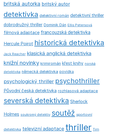
britská autorka
britský autor
detektivka
detektivní thriller
detektivní román
dobrodružný thriller
Dominik Dán
Ellis Petersová
francouzská detektivka
filmová adaptace
historická detektivka
Hercule Poirot
klasická anglická detektivka
Jack Reacher
knižní novinky
křest knihy
krimiromán
norská
německá detektivka
povídka
detektivka
psychothriller
psychologický thriller
Původní česká detektivka
rozhlasová adaptace
severská detektivka
Sherlock
soutěž
Holmes
soukromý detektiv
sportovní
thriller
televizní adaptace
detektivka
Tim