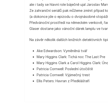
ale i tady se hlavní role báječně ujal Jaroslav Mar
Ze zahraniční seriálů pak můžeme zmínit případ 
(a dokonce jde o epizodu o dvojnásobné stopáži
Předvánoční prostředí na německém venkově, řadí
Glaser dostane jako vánoční dárek lamplu ve tvar
Na závěr několik dalších knižních detektivních tip
Ake Edwardson: Vyměněná tvář
Mary Higgins Clark: Tichá noc The Last Pre
Mary Higgins Clark a Carol Higgins Clark: Ún
Patricia Cornwell: Poslední útočiště
Patricia Cornwell: Výjimečný trest
Ellis Peters: Havran z Předklášteří