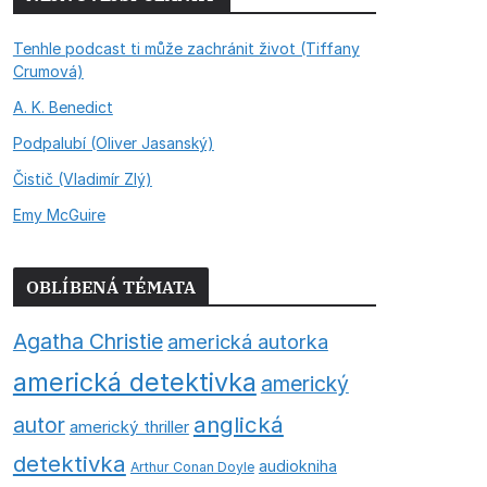
Tenhle podcast ti může zachránit život (Tiffany
Crumová)
A. K. Benedict
Podpalubí (Oliver Jasanský)
Čistič (Vladimír Zlý)
Emy McGuire
OBLÍBENÁ TÉMATA
Agatha Christie
americká autorka
americká detektivka
americký
anglická
autor
americký thriller
detektivka
audiokniha
Arthur Conan Doyle