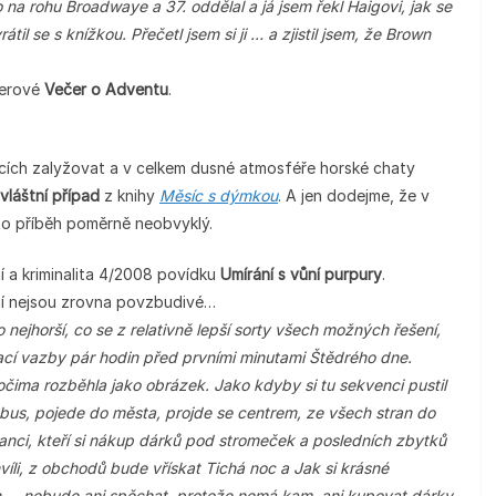
na rohu Broadwaye a 37. oddělal a já jsem řekl Haigovi, jak se
til se s knížkou. Přečetl jsem si ji … a zjistil jsem, že Brown
lerové
Večer o Adventu
.
ích zalyžovat a v celkem dusné atmosféře horské chaty
vláštní případ
z knihy
Měsíc s dýmkou
. A jen dodejme, že v
 to příběh poměrně neobvyklý.
 a kriminalita 4/2008 povídku
Umírání s vůní purpury
.
ní nejsou zrovna povzbudivé…
 to nejhorší, co se z relativně lepší sorty všech možných řešení,
vací vazby pár hodin před prvními minutami Štědrého dne.
 očima rozběhla jako obrázek. Jako kdyby si tu sekvenci pustil
bus, pojede do města, projde se centrem, ze všech stran do
anci, kteří si nákup dárků pod stromeček a posledních zbytků
íli, z obchodů bude vřískat Tichá noc a Jak si krásné
n … nebude ani spěchat, protože nemá kam, ani kupovat dárky,