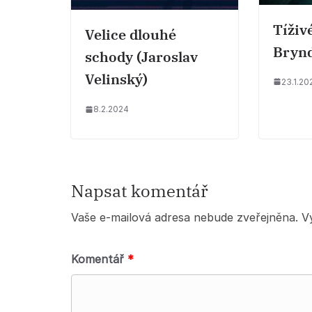
Tíživ
Velice dlouhé
Brynd
schody (Jaroslav
Velinský)
23.1.20
8.2.2024
Napsat komentář
Vaše e-mailová adresa nebude zveřejněna.
V
Komentář
*