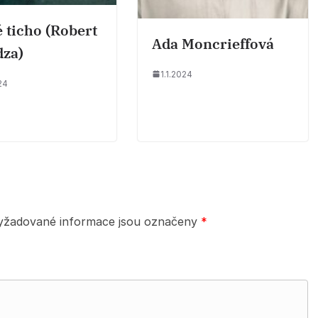
é ticho (Robert
Ada Moncrieffová
za)
1.1.2024
24
yžadované informace jsou označeny
*