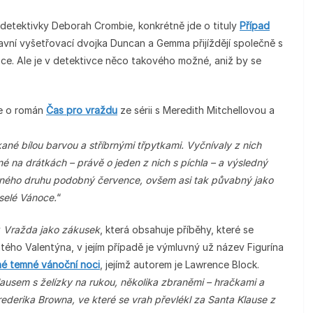
detektivky Deborah Crombie, konkrétně jde o tituly
Případ
lavní vyšetřovací dvojka Duncan a Gemma přijíždějí společně s
ce. Ale je v detektivce něco takového možné, aniž by se
de o román
Čas pro vraždu
ze sérii s Meredith Mitchellovou a
íkané bílou barvou a stříbrnými třpytkami. Vyčnívaly z nich
é na drátkách – právě o jeden z nich s píchla – a výsledný
sného druhu podobný července, ovšem asi tak půvabný jako
selé Vánoce.
“
y
Vražda jako zákusek
, která obsahuje příběhy, které se
atého Valentýna, v jejím případě je výmluvný už název Figurína
né temné vánoční noci
, jejímž autorem je Lawrence Block.
usem s želízky na rukou, několika zbraněmi – hračkami a
ederika Browna, ve které se vrah převlékl za Santa Klause z