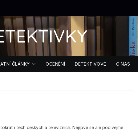
ETEKTIVKY
ATNÍ ČLÁNKY
OCENĚNÍ
DETEKTIVOVÉ
O NÁS
3
tokrát i těch českých a televizních. Nejrpve se ale podivejme