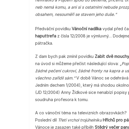
neb nemá komu, a ani si s ostatními nebude prozpě
obsahem, nesouměří se stavem jeho duše.“
Předváční povídku
Vánoční nadílka
vydal před čas
haputtrefa
z čísla 12/2008 je výmluvný… Dodejme,
pátračka.
Z dam bych pak zmínil povídku
Zabít dvě mouch
na úvod si můžeme přečíst následující slova: „
Pop
žádné pečení cukroví, žádné fronty na kapra a u
všechno zařídil sám.“
V době Vánoc se odehrává 
Jedním dechem 1/2004), který má shodou okolnos
(JD 12/2004) Anny Žídkové sice nenabízí popisy p
soudruha profesora k tomu.
A co vánoční téma na televizních obrazovkách?
Poslední díl
Třetí vrchol trojúhelníku
Hříchů pro p
Vánoce je zasazen také příběh
Stědrý večer pan