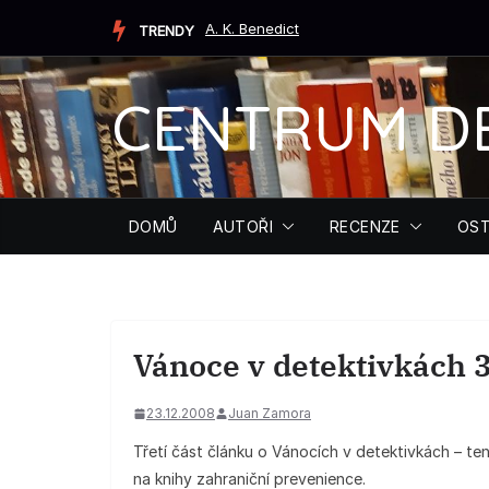
Přeskočit
A. K. Benedict
TRENDY
na
obsah
CENTRUM D
DOMŮ
AUTOŘI
RECENZE
OST
Vánoce v detektivkách 
23.12.2008
Juan Zamora
Třetí část článku o Vánocích v detektivkách – ten
na knihy zahraniční prevenience.