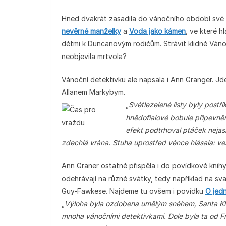
Hned dvakrát zasadila do vánočního období své 
nevěrné manželky
a
Voda jako kámen
, ve které h
dětmi k Duncanovým rodičům. Strávit klidné Váno
neobjevila mrtvola?
Vánoční detektivku ale napsala i Ann Granger. J
Allanem Markybym.
„
Světlezelené listy byly postř
hnědofialové bobule připevněn
efekt podtrhoval ptáček neja
zdechlá vrána. Stuha uprostřed věnce hlásala: ve
Ann Graner ostatně přispěla i do povídkové knih
odehrávají na různé svátky, tedy například na sv
Guy-Fawkese. Najdeme tu ovšem i povídku
O jed
„
Výloha byla ozdobena umělým sněhem, Santa Kla
mnoha vánočními detektivkami. Dole byla ta od Fr