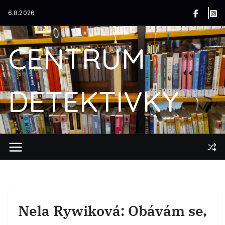
Přeskočit
6.8.2026
na
obsah
CENTRUM
DETEKTIVKY
Nela Rywiková: Obávám se,