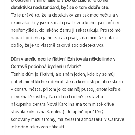
detektivku nadstandard, byť se o tom dobře čte.
To je právě to, že já detektivky zas tak moc nečtu a v
okamžiku, kdy jsem začala psát svou knihu, jsem vůbec
nepřemýšlela, do jakého žánru ji zakastlíkuju. Prostě mě
napadl příběh a já ho začala psát, jak umím. Až pak mi
došlo, že je to vlastně taková sociodetektivka.
Dům v areálu pecí je fiktivní. Existovala někde jinde v
Ostravě podobná bydlení u fabrik?
Tenhle dům je fiktivní, ale znám jeden, kde by se můj
příběh mohl klidně odehrát. Je na konci slepé ulice skoro
v centru města, přitom je kolem něj pusto, jenom keře a
plevelnaté rostliny. Na dohled od něj je stavba
nákupního centra Nová Karolina (na tom místě dříve
stávala koksovna Karolina). Je úplně opuštěný,
schovaný mezi stromy, má zvláštní atmosféru. V Ostravě
je hodně takových zákoutí.