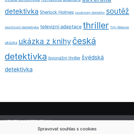
soutěž
detektivka
Sherlock Holmes
soukromý detektiv
thriller
televizní adaptace
sportovní detektivka
Tim Weaver
česká
ukázka z knihy
ukázka
detektivka
švédská
špionážní thriller
detektivka
CENTRUM DETEKTIVKY
Lucie Cermanová
Spravovat souhlas s cookies