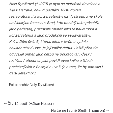
Nela Rywiková (* 1979) je nyní na mateřské dovolené a
žije v Ostravě, odkud pochází. Vystudovala
restaurátorství a konzervátorství na Vyšší odborné škole
uměleckých řemesel v Brně, kde později také působila
jako pedagog, pracovala rovněž jako restaurátorka a
konzervátorka a jako produkční ve vydavatelství.
Kniha Dům číslo 6, kterou letos v květnu vydalo
nakladatelství Host, je její knižní debut. Ještě před tím
odvysílal příběh jako četbu na pokračování Český
rozhlas. Autorka chystá povídkovou knihu o lidech
pocházejících z Beskyd a uvažuje o tom, že by napsala i
další detektivku.
Foto: archiv Nely Rywikové
Čtvrtá oběť (Håkan Nesser)
Na černé listině (Keith Thomson)