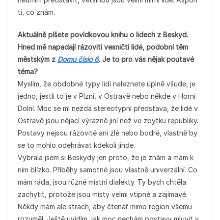
ti, co znám.
Aktuálně píšete povídkovou knihu o lidech z Beskyd.
Hned mě napadají rázovití vesničtí lidé, podobní těm
městským z
Domu číslo 6
. Je to pro vás nějak poutavé
téma?
Myslím, že obdobné typy lidí naleznete úplně všude, je
jedno, jestli to je v Plzni, v Ostravě nebo někde v Horní
Dolní. Moc se mi nezdá stereotypní představa, že lidé v
Ostravě jsou nějací výrazně jiní než ve zbytku republiky.
Postavy nejsou rázovité ani zlé nebo bodré, vlastně by
se to mohlo odehrávat kdekoli jinde.
Vybrala jsem si Beskydy jen proto, že je znám a mám k
nim blízko. Příběhy samotné jsou vlastně univerzální. Co
mám ráda, jsou různé místní dialekty. Ty bych chtěla
zachytit, protože jsou místy velmi vtipné a zajímavé.
Někdy mám ale strach, aby čtenář mimo region všemu
rozuměl. Ještě uvidím, jak moc nechám postavy mluvit v