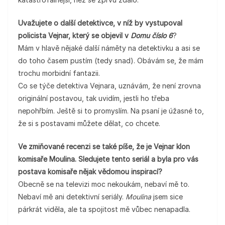
Uvažujete o další detektivce, v níž by vystupoval
policista Vejnar, který se objevil v
Domu číslo 6
?
Mám v hlavě nějaké další náměty na detektivku a asi se
do toho časem pustím (tedy snad). Obávám se, že mám
trochu morbidní fantazii.
Co se týče detektiva Vejnara, uznávám, že není zrovna
originální postavou, tak uvidím, jestli ho třeba
nepohřbím. Ještě si to promyslím. Na psaní je úžasné to,
že si s postavami můžete dělat, co chcete.
Ve zmiňované recenzi se také píše, že je Vejnar klon
komisaře Moulina. Sledujete tento seriál a byla pro vás
postava komisaře nějak vědomou inspirací?
Obecně se na televizi moc nekoukám, nebaví mě to.
Nebaví mě ani detektivní seriály.
Moulina
jsem sice
párkrát viděla, ale ta spojitost mě vůbec nenapadla.