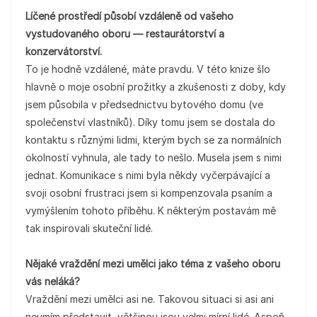
Líčené prostředí působí vzdáleně od vašeho
vystudovaného oboru — restaurátorství a
konzervátorství.
To je hodně vzdálené, máte pravdu. V této knize šlo
hlavně o moje osobní prožitky a zkušenosti z doby, kdy
jsem působila v předsednictvu bytového domu (ve
společenství vlastníků). Díky tomu jsem se dostala do
kontaktu s různými lidmi, kterým bych se za normálních
okolností vyhnula, ale tady to nešlo. Musela jsem s nimi
jednat. Komunikace s nimi byla někdy vyčerpávající a
svoji osobní frustraci jsem si kompenzovala psaním a
vymýšlením tohoto příběhu. K některým postavám mě
tak inspirovali skuteční lidé.
Nějaké vraždění mezi umělci jako téma z vašeho oboru
vás neláká?
Vraždění mezi umělci asi ne. Takovou situaci si asi ani
neumím představit, většinou jsou velmi mírní lidé. Aspoň