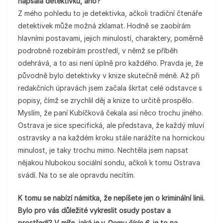
napsala detektivku, ano?
Z mého pohledu to je detektivka, ačkoli tradiční čtenáře
detektivek může možná zklamat. Hodně se zaobírám
hlavními postavami, jejich minulostí, charaktery, poměrně
podrobně rozebírám prostředí, v němž se příběh
odehrává, a to asi není úplně pro každého. Pravda je, že
původně bylo detektivky v knize skutečně méně. Až při
redakčních úpravách jsem začala škrtat celé odstavce s
popisy, čímž se zrychlil děj a knize to určitě prospělo.
Myslím, že paní Kubíčková čekala asi něco trochu jiného.
Ostrava je sice specifická, ale představa, že každý mluví
ostravsky a na každém kroku stále narážíte na hornickou
minulost, je taky trochu mimo. Nechtěla jsem napsat
nějakou hlubokou sociální sondu, ačkoli k tomu Ostrava
svádí. Na to se ale opravdu necítím.
K tomu se nabízí námitka, že nepíšete jen o kriminální linii.
Bylo pro vás důležité vykreslit osudy postav a
prostředí? V míře, jaká je v
Domu číslo 6
, je to na