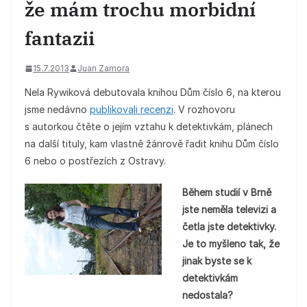
že mám trochu morbidní
fantazii
15.7.2013
Juan Zamora
Nela Rywiková debutovala knihou Dům číslo 6, na kterou
jsme nedávno
publikovali recenzi
. V rozhovoru
s autorkou čtěte o jejím vztahu k detektivkám, plánech
na další tituly, kam vlastně žánrově řadit knihu Dům číslo
6 nebo o postřezích z Ostravy.
Během studií v Brně
jste neměla televizi a
četla jste detektivky.
Je to myšleno tak, že
jinak byste se k
detektivkám
nedostala?