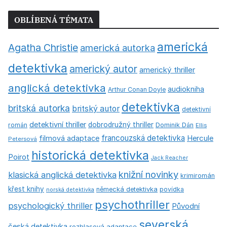
OBLÍBENÁ TÉMATA
americká
Agatha Christie
americká autorka
detektivka
americký autor
americký thriller
anglická detektivka
audiokniha
Arthur Conan Doyle
detektivka
britská autorka
britský autor
detektivní
detektivní thriller
dobrodružný thriller
román
Dominik Dán
Ellis
francouzská detektivka
Hercule
filmová adaptace
Petersová
historická detektivka
Poirot
Jack Reacher
knižní novinky
klasická anglická detektivka
krimiromán
křest knihy
německá detektivka
povídka
norská detektivka
psychothriller
psychologický thriller
Původní
severská
česká detektivka
rozhlasová adaptace