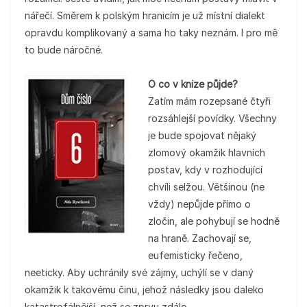
nářečí. Směrem k polským hranicím je už místní dialekt
opravdu komplikovaný a sama ho taky neznám. I pro mě
to bude náročné.
O co v knize půjde?
Zatím mám rozepsané čtyři
rozsáhlejší povídky. Všechny
je bude spojovat nějaký
zlomový okamžik hlavních
postav, kdy v rozhodující
chvíli selžou. Většinou (ne
vždy) nepůjde přímo o
zločin, ale pohybují se hodně
na hraně. Zachovají se,
eufemisticky řečeno,
neeticky. Aby uchránily své zájmy, uchýlí se v daný
okamžik k takovému činu, jehož následky jsou daleko
katastrofálnější, než se zprvu zdálo.