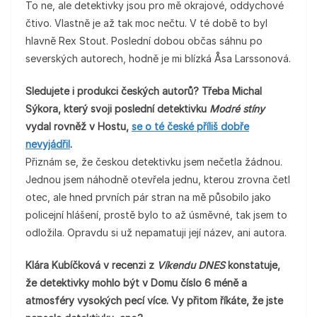
To ne, ale detektivky jsou pro mě okrajové, oddychové
čtivo. Vlastně je až tak moc nečtu. V té době to byl
hlavně Rex Stout. Poslední dobou občas sáhnu po
severských autorech, hodně je mi blízká Åsa Larssonová.
Sledujete i produkci českých autorů? Třeba Michal
Sýkora, který svoji poslední detektivku
Modré stíny
vydal rovněž v Hostu,
se o té české příliš dobře
nevyjádřil
.
Přiznám se, že českou detektivku jsem nečetla žádnou.
Jednou jsem náhodně otevřela jednu, kterou zrovna četl
otec, ale hned prvních pár stran na mě působilo jako
policejní hlášení, prostě bylo to až úsměvné, tak jsem to
odložila. Opravdu si už nepamatuji její název, ani autora.
Klára Kubíčková v recenzi z
Víkendu DNES
konstatuje,
že detektivky mohlo být v Domu číslo 6 méně a
atmosféry vysokých pecí více. Vy přitom říkáte, že jste