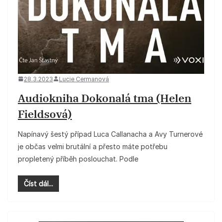
28.3.2023
Lucie Cermanová
Audiokniha Dokonalá tma (Helen
Fieldsová)
Napínavý šestý případ Luca Callanacha a Avy Turnerové
je občas velmi brutální a přesto máte potřebu
propletený příběh poslouchat. Podle
Číst dál...