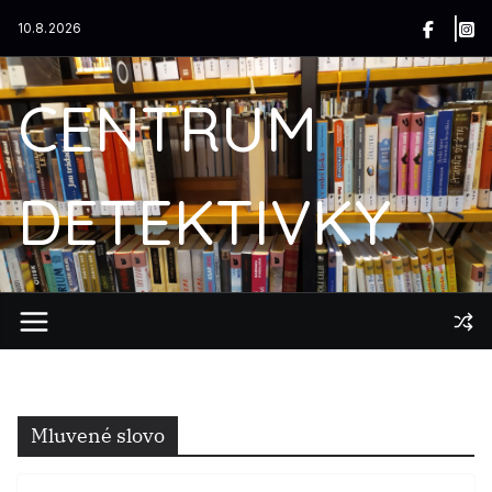
Přeskočit
10.8.2026
na
obsah
CENTRUM
DETEKTIVKY
Mluvené slovo