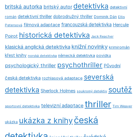
detektivka
britská autorka
britský autor
detektivní
detektivní thriller
dobrodružný thriller
román
Dominik Dán
Ellis
francouzská detektivka
Hercule
filmová adaptace
Petersová
historická detektivka
Poirot
Jack Reacher
knižní novinky
klasická anglická detektivka
krimiromán
křest knihy
německá detektivka
povídka
norská detektivka
psychothriller
psychologický thriller
Původní
severská
česká detektivka
rozhlasová adaptace
soutěž
detektivka
Sherlock Holmes
soukromý detektiv
thriller
televizní adaptace
sportovní detektivka
Tim Weaver
česká
ukázka z knihy
ukázka
detektivka
švédská