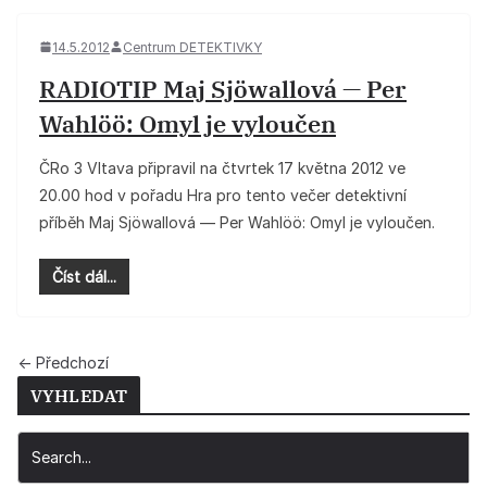
14.5.2012
Centrum DETEKTIVKY
RADIOTIP Maj Sjöwallová — Per
Wahlöö: Omyl je vyloučen
ČRo 3 Vltava připravil na čtvrtek 17 května 2012 ve
20.00 hod v pořadu Hra pro tento večer detektivní
příběh Maj Sjöwallová — Per Wahlöö: Omyl je vyloučen.
Číst dál...
← Předchozí
VYHLEDAT