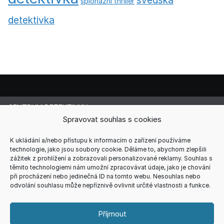
špionážní thriller
detektivka
CENTRUM DETEKTIVKY
Lucie Cermanová
Spravovat souhlas s cookies
Majitelka a šéfredaktorka magazínu
Telefon: +420 607 856 085
K ukládání a/nebo přístupu k informacím o zařízení používáme
technologie, jako jsou soubory cookie. Děláme to, abychom zlepšili
E-mail: redakce@centrum-detektivky.cz
zážitek z prohlížení a zobrazovali personalizované reklamy. Souhlas s
Jakékoliv přebírání obsahu povoleno pouze s písemným
těmito technologiemi nám umožní zpracovávat údaje, jako je chování
souhlasem redakce.
při procházení nebo jedinečná ID na tomto webu. Nesouhlas nebo
odvolání souhlasu může nepříznivě ovlivnit určité vlastnosti a funkce.
HOME
AUTOŘI
RECENZE
REDAKCE
REKLAMA
KONTAKT
VŠEOBECNÉ PODMÍNKY
ZÁSADY COOKIES (EU)
Příjmout
ZÁSADY ZPRACOVÁNÍ OSOBNÍCH ÚDAJŮ