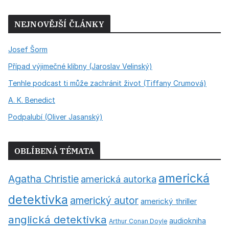
NEJNOVĚJŠÍ ČLÁNKY
Josef Šorm
Případ výjimečné klibny (Jaroslav Velinský)
Tenhle podcast ti může zachránit život (Tiffany Crumová)
A. K. Benedict
Podpalubí (Oliver Jasanský)
OBLÍBENÁ TÉMATA
americká
Agatha Christie
americká autorka
detektivka
americký autor
americký thriller
anglická detektivka
audiokniha
Arthur Conan Doyle