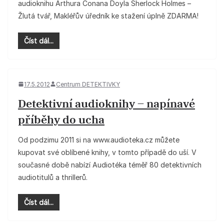
audioknihu Arthura Conana Doyla Sherlock Holmes –
Žlutá tvář, Makléřův úředník ke stažení úplně ZDARMA!
Číst dál...
17.5.2012
Centrum DETEKTIVKY
Detektivní audioknihy – napínavé
příběhy do ucha
Od podzimu 2011 si na www.audioteka.cz můžete
kupovat své oblíbené knihy, v tomto případě do uší. V
současné době nabízí Audiotéka téměř 80 detektivních
audiotitulů a thrillerů.
Číst dál...