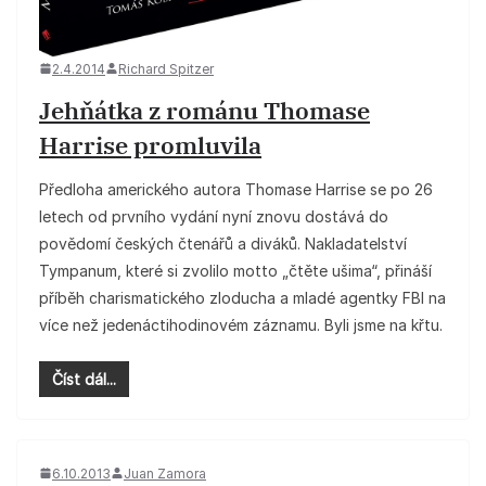
2.4.2014
Richard Spitzer
Jehňátka z románu Thomase
Harrise promluvila
Předloha amerického autora Thomase Harrise se po 26
letech od prvního vydání nyní znovu dostává do
povědomí českých čtenářů a diváků. Nakladatelství
Tympanum, které si zvolilo motto „čtěte ušima“, přináší
příběh charismatického zloducha a mladé agentky FBI na
více než jedenáctihodinovém záznamu. Byli jsme na křtu.
Číst dál...
6.10.2013
Juan Zamora