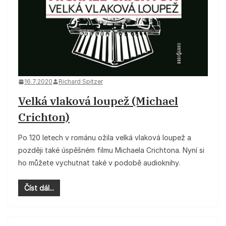
16.7.2020
Richard Spitzer
Velká vlaková loupež (Michael
Crichton)
Po 120 letech v románu ožila velká vlaková loupež a
později také úspěšném filmu Michaela Crichtona. Nyní si
ho můžete vychutnat také v podobě audioknihy.
Číst dál...