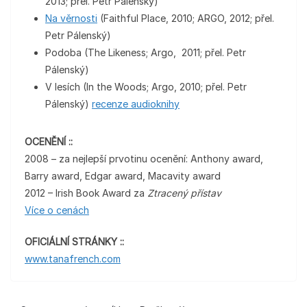
2013; přel. Petr Pálenský)
Na věrnosti
(Faithful Place, 2010; ARGO, 2012; přel.
Petr Pálenský)
Podoba (The Likeness; Argo, 2011; přel. Petr
Pálenský)
V lesích (In the Woods; Argo, 2010; přel. Petr
Pálenský)
recenze audioknihy
OCENĚNÍ ::
2008 – za nejlepší prvotinu ocenění: Anthony award,
Barry award, Edgar award, Macavity award
2012 – Irish Book Award za
Ztracený přístav
Více o cenách
OFICIÁLNÍ STRÁNKY ::
www.tanafrench.com