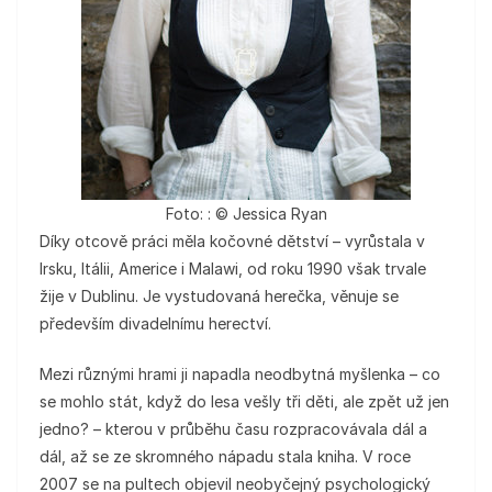
Foto: : © Jessica Ryan
Díky otcově práci měla kočovné dětství – vyrůstala v
Irsku, Itálii, Americe i Malawi, od roku 1990 však trvale
žije v Dublinu. Je vystudovaná herečka, věnuje se
především divadelnímu herectví.
Mezi různými hrami ji napadla neodbytná myšlenka – co
se mohlo stát, když do lesa vešly tři děti, ale zpět už jen
jedno? – kterou v průběhu času rozpracovávala dál a
dál, až se ze skromného nápadu stala kniha. V roce
2007 se na pultech objevil neobyčejný psychologický