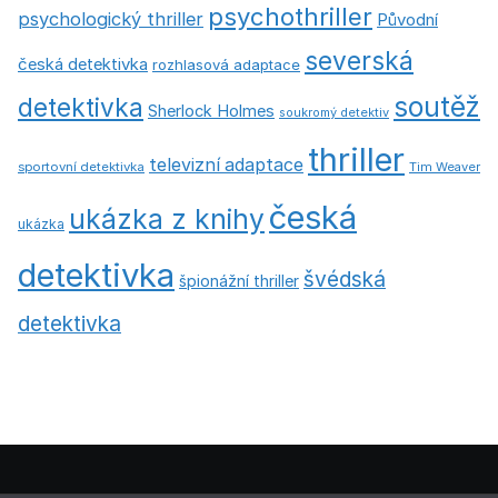
psychothriller
psychologický thriller
Původní
severská
česká detektivka
rozhlasová adaptace
soutěž
detektivka
Sherlock Holmes
soukromý detektiv
thriller
televizní adaptace
sportovní detektivka
Tim Weaver
česká
ukázka z knihy
ukázka
detektivka
švédská
špionážní thriller
detektivka