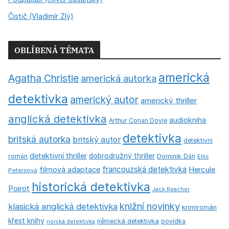
Čistič (Vladimír Zlý)
OBLÍBENÁ TÉMATA
americká
Agatha Christie
americká autorka
detektivka
americký autor
americký thriller
anglická detektivka
audiokniha
Arthur Conan Doyle
detektivka
britská autorka
britský autor
detektivní
detektivní thriller
dobrodružný thriller
román
Dominik Dán
Ellis
francouzská detektivka
Hercule
filmová adaptace
Petersová
historická detektivka
Poirot
Jack Reacher
knižní novinky
klasická anglická detektivka
krimiromán
křest knihy
německá detektivka
povídka
norská detektivka