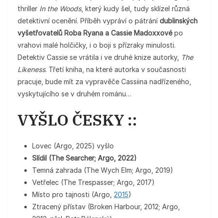
thriller
In the Woods
, který kudy šel, tudy sklízel různá
detektivní ocenění. Příběh vypráví o pátrání
dublinských
vyšetřovatelů Roba Ryana a Cassie Madoxxové
po
vrahovi malé holčičky, i o boji s přízraky minulosti.
Detektiv Cassie se vrátila i ve druhé knize autorky,
The
Likeness
. Třetí kniha, na které autorka v současnosti
pracuje, bude mít za vypravěče Cassiina nadřízeného,
vyskytujícího se v druhém románu…
VYŠLO ČESKY ::
Lovec (Argo, 2025) vyšlo
Slídil (The Searcher; Argo, 2022)
Temná zahrada (The Wych Elm; Argo, 2019)
Vetřelec (The Trespasser; Argo, 2017)
Místo pro tajnosti (Argo,
2015
)
Ztracený přístav (Broken Harbour, 2012; Argo,