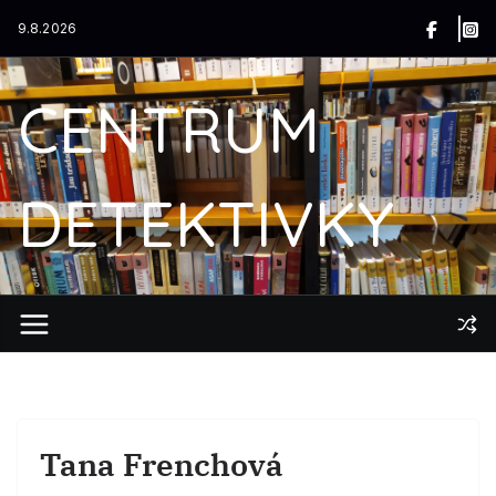
Přeskočit
9.8.2026
na
obsah
CENTRUM
DETEKTIVKY
Tana Frenchová