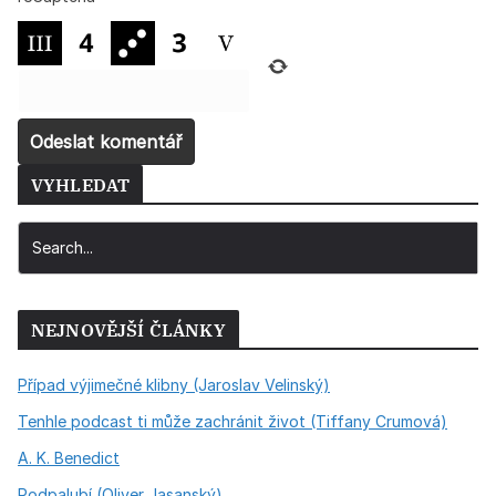
VYHLEDAT
NEJNOVĚJŠÍ ČLÁNKY
Případ výjimečné klibny (Jaroslav Velinský)
Tenhle podcast ti může zachránit život (Tiffany Crumová)
A. K. Benedict
Podpalubí (Oliver Jasanský)