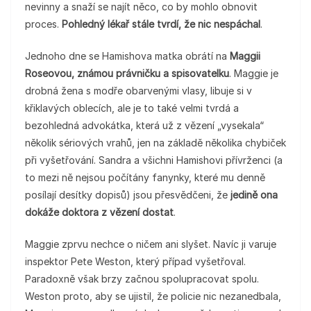
nevinny a snaží se najít něco, co by mohlo obnovit
proces.
Pohledný lékař stále tvrdí, že nic nespáchal
.
Jednoho dne se Hamishova matka obrátí na
Maggii
Roseovou, známou právničku a spisovatelku
. Maggie je
drobná žena s modře obarvenými vlasy, libuje si v
křiklavých oblecích, ale je to také velmi tvrdá a
bezohledná advokátka, která už z vězení „vysekala“
několik sériových vrahů, jen na základě několika chybiček
při vyšetřování. Sandra a všichni Hamishovi přívrženci (a
to mezi ně nejsou počítány fanynky, které mu denně
posílají desítky dopisů) jsou přesvědčeni, že
jedině ona
dokáže doktora z vězení dostat
.
Maggie zprvu nechce o ničem ani slyšet. Navíc ji varuje
inspektor Pete Weston, který případ vyšetřoval.
Paradoxně však brzy začnou spolupracovat spolu.
Weston proto, aby se ujistil, že policie nic nezanedbala,