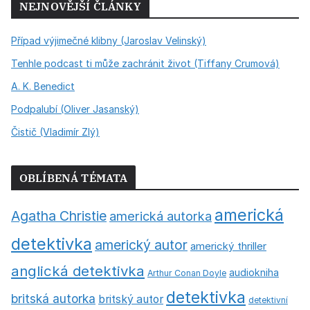
NEJNOVĚJŠÍ ČLÁNKY
Případ výjimečné klibny (Jaroslav Velinský)
Tenhle podcast ti může zachránit život (Tiffany Crumová)
A. K. Benedict
Podpalubí (Oliver Jasanský)
Čistič (Vladimír Zlý)
OBLÍBENÁ TÉMATA
americká
Agatha Christie
americká autorka
detektivka
americký autor
americký thriller
anglická detektivka
audiokniha
Arthur Conan Doyle
detektivka
britská autorka
britský autor
detektivní