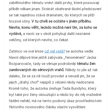
zaběhnutého tématu vnést další prvky, které posouvají
příběh někam jinam. Stokrát obehrané školní představení
se tak najednou stává dramatem, do kterých se plíží
hrozivé stíny.
V tu chvíli se ocitáte v jiném příběhu.
Nevíte, komu věřit, leckdo možná není tím, za koho se
vydává,
a navíc se v okolí pohybují další neznámé
veličiny, od kterých nevíte, co čekat.
Zatímco ve své knize
Už mě vidíš?
se autorka vedle
hlavní dějové linie ještě zabývala „fenoménem“ Jacka
Rozparovače, tady se věnuje podrobněji
tématu žen
zamilovaných do sériových vrahů
. Někdy to jde až tak
daleko, že se za ně touží provdat a nevadí jim, že se
jejich „drahý choť“ nejspíš z vězení nikdy nedostane.
Kromě toho, že autorka zmiňuje Teda Bundyho, který
byl také pro ženy okouzlující a nikdo by do něj vražedné
řádění neřekl, má na tento podivný úkaz prostřednictvím
fiktivního novinového článku vlastní vysvětlení.