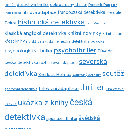
detektivní thriller
dobrodružný thriller
román
Dominik Dán
Ellis
francouzská detektivka
Hercule
filmová adaptace
Petersová
historická detektivka
Poirot
Jack Reacher
knižní novinky
klasická anglická detektivka
krimiromán
křest knihy
německá detektivka
povídka
norská detektivka
psychothriller
psychologický thriller
Původní
severská
česká detektivka
rozhlasová adaptace
soutěž
detektivka
Sherlock Holmes
soukromý detektiv
thriller
televizní adaptace
sportovní detektivka
Tim Weaver
česká
ukázka z knihy
ukázka
detektivka
švédská
špionážní thriller