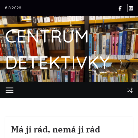
Přeskočit
6.8.2026
na
obsah
CENTRUM
DETEKTIVKY
Má ji rád, nemá ji rád