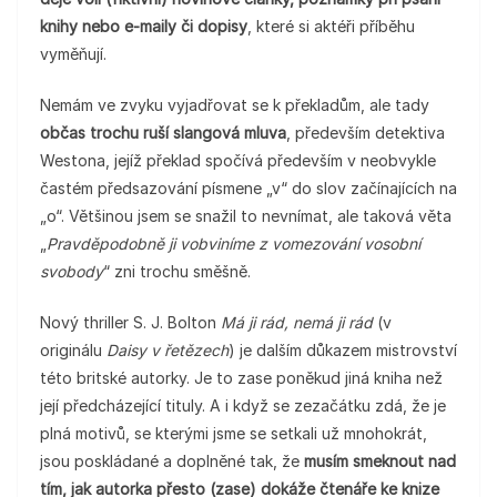
knihy nebo e-maily či dopisy
, které si aktéři příběhu
vyměňují.
Nemám ve zvyku vyjadřovat se k překladům, ale tady
občas trochu ruší slangová mluva
, především detektiva
Westona, jejíž překlad spočívá především v neobvykle
častém předsazování písmene „v“ do slov začínajících na
„o“. Většinou jsem se snažil to nevnímat, ale taková věta
„
Pravděpodobně ji vobviníme z vomezování vosobní
svobody
“ zni trochu směšně.
Nový thriller S. J. Bolton
Má ji rád, nemá ji rád
(v
originálu
Daisy v řetězech
) je dalším důkazem mistrovství
této britské autorky. Je to zase poněkud jiná kniha než
její předcházející tituly. A i když se zezačátku zdá, že je
plná motivů, se kterými jsme se setkali už mnohokrát,
jsou poskládané a doplněné tak, že
musím smeknout nad
tím, jak autorka přesto (zase) dokáže čtenáře ke knize