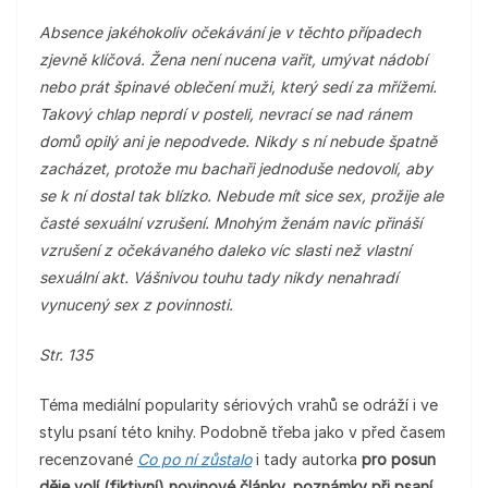
Absence jakéhokoliv očekávání je v těchto případech
zjevně klíčová. Žena není nucena vařit, umývat nádobí
nebo prát špinavé oblečení muži, který sedí za mřížemi.
Takový chlap neprdí v posteli, nevrací se nad ránem
domů opilý ani je nepodvede. Nikdy s ní nebude špatně
zacházet, protože mu bachaři jednoduše nedovolí, aby
se k ní dostal tak blízko. Nebude mít sice sex, prožije ale
časté sexuální vzrušení. Mnohým ženám navíc přináší
vzrušení z očekávaného daleko víc slasti než vlastní
sexuální akt. Vášnivou touhu tady nikdy nenahradí
vynucený sex z povinnosti.
Str. 135
Téma mediální popularity sériových vrahů se odráží i ve
stylu psaní této knihy. Podobně třeba jako v před časem
recenzované
Co po ní zůstalo
i tady autorka
pro posun
děje volí (fiktivní) novinové články, poznámky při psaní