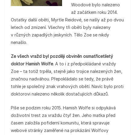
Woodové bylo nalezeno
až začátkem roku 2014.
Ostatky další oběti, Myrtle Reidové, se našly až po dvou
letech od zmizení. Všechny tři oběti byly nalezeny
v různých zapadlých jeskyních. Tělo Zoe se nikdy
nenašlo.
Ze všech vražd byl později obviněn osmatřicetiletý
doktor Hamish Wolfe
. A to i z předpokládané vraždy
Zoe – ta totiž trpěla, stejně jako trojice nalezených žen,
značnou nadváhou. Přepokládalo se tedy, že právě
tohle je společný znak vrahových obětí. Navíc bylo proti
doktorovi nalezeno několik dostačujících důkazů.
Píše se podzim roku 2015. Hamish Wolfe si odpykává
doživotní trest za vraždu čtyř žen. Jeho matka před
časem založila pofiderní komunitu, která spravuje
webové stránky zaměřené na prokázání Wolfovy