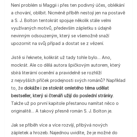
Není problém si Maggii i přes ten podivný účes, oblékání
a chování, oblíbit. Nicméně příběh nestojí jen na postavě
a S. J. Bolton tentokrát spojuje několik stále velmi
využívaných motivů, především zápletku s údajně
nevinným odsouzeným, který se všemožně snaží
upozornit na svůj případ a dostat se z vězení.
Jistě si řeknete, kolikrát už tady tohle bylo… Ano,
mockrát. Ale co dělá autora špičkovým autorem, který
sbírá literární ocenění a pravidelně se rozhlíží
z nejvyšších příček prodejnosti svých románů? Například
to, že
dokáže i ze stokrát omletého téma udělat
bestseller, který si čtenáři užijí do poslední stránky
.
Takže už po první kapitole přestanou namítat něco o
originalitě… A takový přesně román S. J. Bolton je.
Jak se příběh více a více rozvíjí, přibývá nových
zápletek a hrozeb. Najednou uvidíte, že je možné do