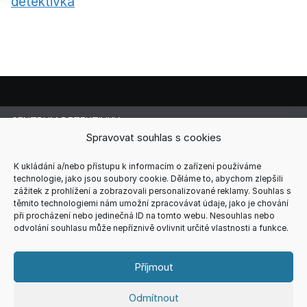
detektivka
CENTRUM DETEKTIVKY
Spravovat souhlas s cookies
Lucie Cermanová
Majitelka a šéfredaktorka magazínu
Telefon: +420 607 856 085
K ukládání a/nebo přístupu k informacím o zařízení používáme
technologie, jako jsou soubory cookie. Děláme to, abychom zlepšili
E-mail: redakce@centrum-detektivky.cz
zážitek z prohlížení a zobrazovali personalizované reklamy. Souhlas s
Jakékoliv přebírání obsahu povoleno pouze s písemným
těmito technologiemi nám umožní zpracovávat údaje, jako je chování
souhlasem redakce.
při procházení nebo jedinečná ID na tomto webu. Nesouhlas nebo
odvolání souhlasu může nepříznivě ovlivnit určité vlastnosti a funkce.
HOME
AUTOŘI
RECENZE
REDAKCE
REKLAMA
KONTAKT
VŠEOBECNÉ PODMÍNKY
ZÁSADY COOKIES (EU)
Příjmout
ZÁSADY ZPRACOVÁNÍ OSOBNÍCH ÚDAJŮ
Odmítnout