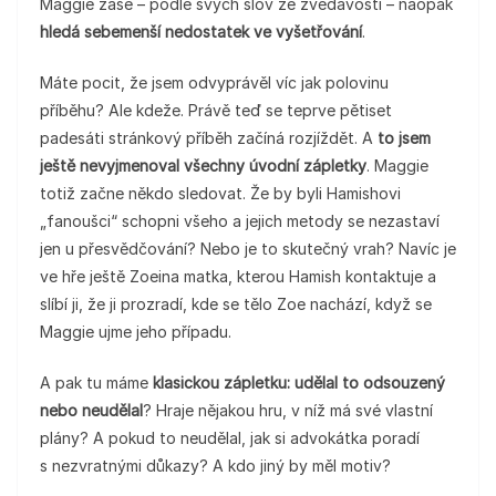
Maggie zase – podle svých slov ze zvědavosti – naopak
hledá sebemenší nedostatek ve vyšetřování
.
Máte pocit, že jsem odvyprávěl víc jak polovinu
příběhu? Ale kdeže. Právě teď se teprve pětiset
padesáti stránkový příběh začíná rozjíždět. A
to jsem
ještě nevyjmenoval všechny úvodní zápletky
. Maggie
totiž začne někdo sledovat. Že by byli Hamishovi
„fanoušci“ schopni všeho a jejich metody se nezastaví
jen u přesvědčování? Nebo je to skutečný vrah? Navíc je
ve hře ještě Zoeina matka, kterou Hamish kontaktuje a
slíbí ji, že ji prozradí, kde se tělo Zoe nachází, když se
Maggie ujme jeho případu.
A pak tu máme
klasickou zápletku: udělal to odsouzený
nebo neudělal
? Hraje nějakou hru, v níž má své vlastní
plány? A pokud to neudělal, jak si advokátka poradí
s nezvratnými důkazy? A kdo jiný by měl motiv?