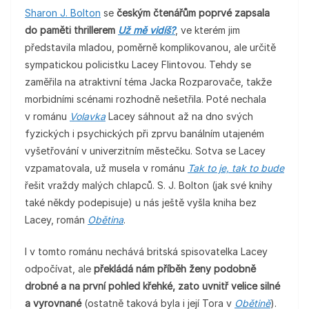
Sharon J. Bolton
se
českým čtenářům poprvé zapsala
do paměti thrillerem
Už mě vidíš?
, ve kterém jim
představila mladou, poměrně komplikovanou, ale určitě
sympatickou policistku Lacey Flintovou. Tehdy se
zaměřila na atraktivní téma Jacka Rozparovače, takže
morbidními scénami rozhodně nešetřila. Poté nechala
v románu
Volavka
Lacey sáhnout až na dno svých
fyzických i psychických při zprvu banálním utajeném
vyšetřování v univerzitním městečku. Sotva se Lacey
vzpamatovala, už musela v románu
Tak to je, tak to bude
řešit vraždy malých chlapců. S. J. Bolton (jak své knihy
také někdy podepisuje) u nás ještě vyšla kniha bez
Lacey, román
Obětina
.
I v tomto románu nechává britská spisovatelka Lacey
odpočívat, ale
překládá nám příběh ženy podobně
drobné a na první pohled křehké, zato uvnitř velice silné
a vyrovnané
(ostatně taková byla i její Tora v
Obětině
).