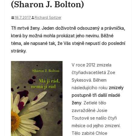
(Sharon J. Bolton)
18.7.2017
Richard Spitzer
Tři mrtvé ženy. Jeden doživotně odsouzený a právnička,
která by možná mohla prokázat jeho nevinu. Běžné
téma, ale napsané tak, že Vás stejně nepustí do poslední
stránky.
V roce 2012 zmizela
čtyřiadvacetiletá Zoe
Sykesová. Během
následujícího roku
zmizely
postupně tři další mladé
ženy
. Zetlelé tělo
zavražděné Josie
Toutové se našlo čtyři
měsíce od jejího zmizení.
Tělo zabité Chloe