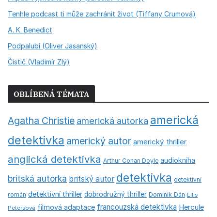
Tenhle podcast ti může zachránit život (Tiffany Crumová)
A. K. Benedict
Podpalubí (Oliver Jasanský)
Čistič (Vladimír Zlý)
OBLÍBENÁ TÉMATA
americká
Agatha Christie
americká autorka
detektivka
americký autor
americký thriller
anglická detektivka
audiokniha
Arthur Conan Doyle
detektivka
britská autorka
britský autor
detektivní
detektivní thriller
dobrodružný thriller
román
Dominik Dán
Ellis
francouzská detektivka
Hercule
filmová adaptace
Petersová