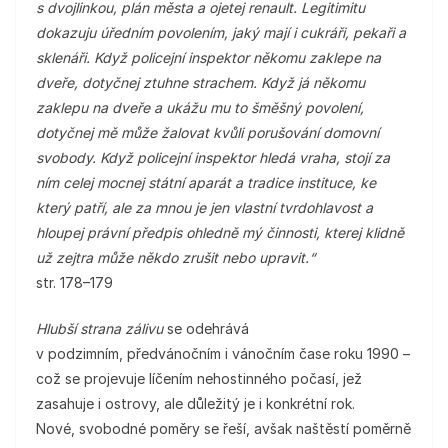
s dvojlinkou, plán města a ojetej renault. Legitimitu
dokazuju úředním povolením, jaký mají i cukráři, pekaři a
sklenáři. Když policejní inspektor někomu zaklepe na
dveře, dotyčnej ztuhne strachem. Když já někomu
zaklepu na dveře a ukážu mu to šměšný povolení,
dotyčnej mě může žalovat kvůli porušování domovní
svobody. Když policejní inspektor hledá vraha, stojí za
ním celej mocnej státní aparát a tradice instituce, ke
který patří, ale za mnou je jen vlastní tvrdohlavost a
hloupej právní předpis ohledně mý činnosti, kterej klidně
už zejtra může někdo zrušit nebo upravit.“
str. 178–179
Hlubší strana zálivu
se odehrává
v podzimním, předvánočním i vánočním čase roku 1990 –
což se projevuje líčením nehostinného počasí, jež
zasahuje i ostrovy, ale důležitý je i konkrétní rok.
Nové, svobodné poměry se řeší, avšak naštěstí poměrně