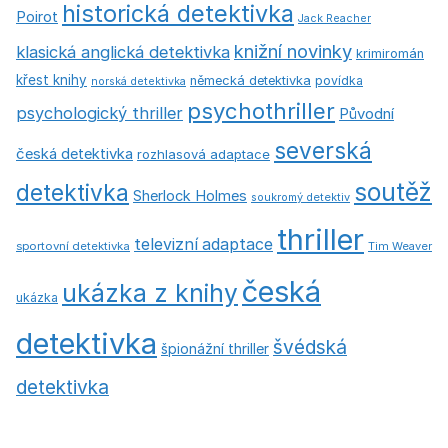
historická detektivka
Poirot
Jack Reacher
knižní novinky
klasická anglická detektivka
krimiromán
křest knihy
německá detektivka
povídka
norská detektivka
psychothriller
psychologický thriller
Původní
severská
česká detektivka
rozhlasová adaptace
soutěž
detektivka
Sherlock Holmes
soukromý detektiv
thriller
televizní adaptace
sportovní detektivka
Tim Weaver
česká
ukázka z knihy
ukázka
detektivka
švédská
špionážní thriller
detektivka