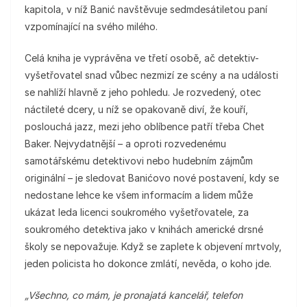
kapitola, v níž Banić navštěvuje sedmdesátiletou paní
vzpomínající na svého milého.
Celá kniha je vyprávěna ve třetí osobě, ač detektiv-
vyšetřovatel snad vůbec nezmizí ze scény a na události
se nahlíží hlavně z jeho pohledu. Je rozvedený, otec
náctileté dcery, u níž se opakovaně diví, že kouří,
poslouchá jazz, mezi jeho oblíbence patří třeba Chet
Baker. Nejvydatnější – a oproti rozvedenému
samotářskému detektivovi nebo hudebním zájmům
originální – je sledovat Banićovo nové postavení, kdy se
nedostane lehce ke všem informacím a lidem může
ukázat leda licenci soukromého vyšetřovatele, za
soukromého detektiva jako v knihách americké drsné
školy se nepovažuje. Když se zaplete k objevení mrtvoly,
jeden policista ho dokonce zmlátí, nevěda, o koho jde.
„Všechno, co mám, je pronajatá kancelář, telefon