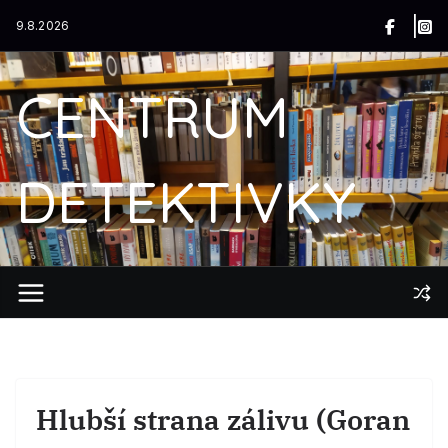
Přeskočit
9.8.2026
na
obsah
CENTRUM
DETEKTIVKY
Hlubší strana zálivu (Goran