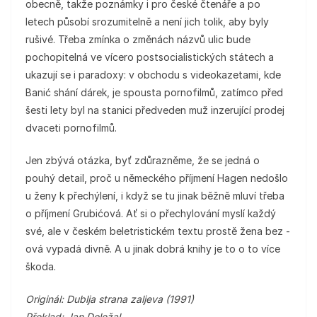
obecně, takže poznámky i pro české čtenáře a po
letech působí srozumitelně a není jich tolik, aby byly
rušivé. Třeba zmínka o změnách názvů ulic bude
pochopitelná ve vícero postsocialistických státech a
ukazují se i paradoxy: v obchodu s videokazetami, kde
Banić shání dárek, je spousta pornofilmů, zatímco před
šesti lety byl na stanici předveden muž inzerující prodej
dvaceti pornofilmů.
Jen zbývá otázka, byť zdůrazněme, že se jedná o
pouhý detail, proč u německého příjmení Hagen nedošlo
u ženy k přechýlení, i když se tu jinak běžně mluví třeba
o příjmení Grubićová. Ať si o přechylování myslí každý
své, ale v českém beletristickém textu prostě žena bez -
ová vypadá divně. A u jinak dobrá knihy je to o to více
škoda.
Originál: Dublja strana zaljeva (1991)
Překlad: Jan Doležal