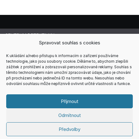
CENTRUM DETEKTIVKY
Lucie Cermanová
Spravovat souhlas s cookies
Majitelka a šéfredaktorka magazínu
Telefon: +420 607 856 085
K ukládání a/nebo přístupu k informacím o zařízení používáme
technologie, jako jsou soubory cookie. Děláme to, abychom zlepšili
E-mail: redakce@centrum-detektivky.cz
zážitek z prohlížení a zobrazovali personalizované reklamy. Souhlas s
Jakékoliv přebírání obsahu povoleno pouze s písemným
těmito technologiemi nám umožní zpracovávat údaje, jako je chování
souhlasem redakce.
při procházení nebo jedinečná ID na tomto webu. Nesouhlas nebo
odvolání souhlasu může nepříznivě ovlivnit určité vlastnosti a funkce.
HOME
AUTOŘI
RECENZE
REDAKCE
REKLAMA
KONTAKT
VŠEOBECNÉ PODMÍNKY
ZÁSADY COOKIES (EU)
Příjmout
ZÁSADY ZPRACOVÁNÍ OSOBNÍCH ÚDAJŮ
Odmítnout
Copyright © 2026
CENTRUM DETEKTIVKY
Theme. All rights
Předvolby
reserved.