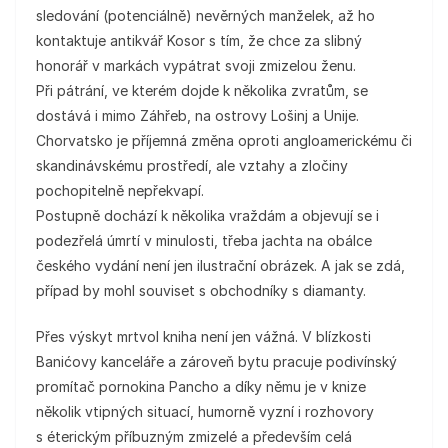
sledování (potenciálně) nevěrných manželek, až ho
kontaktuje antikvář Kosor s tím, že chce za slibný
honorář v markách vypátrat svoji zmizelou ženu.
Při pátrání, ve kterém dojde k několika zvratům, se
dostává i mimo Záhřeb, na ostrovy Lošinj a Unije.
Chorvatsko je příjemná změna oproti angloamerickému či
skandinávskému prostředí, ale vztahy a zločiny
pochopitelně nepřekvapí.
Postupně dochází k několika vraždám a objevují se i
podezřelá úmrtí v minulosti, třeba jachta na obálce
českého vydání není jen ilustrační obrázek. A jak se zdá,
případ by mohl souviset s obchodníky s diamanty.
Přes výskyt mrtvol kniha není jen vážná. V blízkosti
Banićovy kanceláře a zároveň bytu pracuje podivínský
promítač pornokina Pancho a díky němu je v knize
několik vtipných situací, humorně vyzní i rozhovory
s éterickým příbuzným zmizelé a především celá