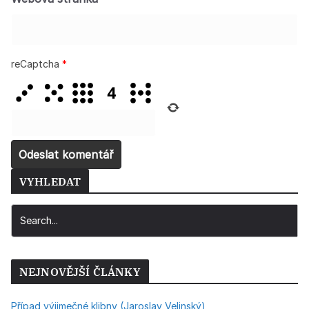
reCaptcha
*
VYHLEDAT
NEJNOVĚJŠÍ ČLÁNKY
Případ výjimečné klibny (Jaroslav Velinský)