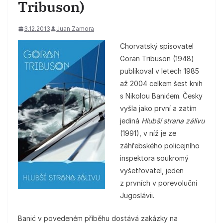
Tribuson)
3.12.2013
Juan Zamora
Chorvatský spisovatel
Goran Tribuson (1948)
publikoval v letech 1985
až 2004 celkem šest knih
s Nikolou Banićem. Česky
vyšla jako první a zatím
jediná
Hlubší strana zálivu
(1991), v níž je ze
záhřebského policejního
inspektora soukromý
vyšetřovatel, jeden
z prvních v porevoluční
Jugoslávii.
Banić v povedeném příběhu dostává zakázky na