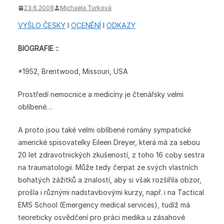
23.6.2008
Michaela Turková
VYŠLO ČESKY
I
OCENĚNÍ
I
ODKAZY
BIOGRAFIE ::
*1952, Brentwood, Missouri, USA
Prostředí nemocnice a medicíny je čtenářsky velmi
oblíbené…
A proto jsou také velmi oblíbené romány sympatické
americké spisovatelky Eileen Dreyer, která má za sebou
20 let zdravotnických zkušeností, z toho 16 coby sestra
na traumatologii. Může tedy čerpat ze svých vlastních
bohatých zážitků a znalostí, aby si však rozšířila obzor,
prošla i různými nadstavbovými kurzy, např. i na Tactical
EMS School (Emergency medical services), tudíž má
teoreticky osvědčení pro práci medika u zásahové