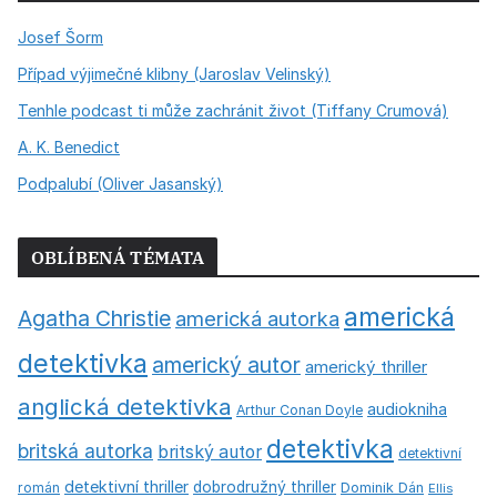
Josef Šorm
Případ výjimečné klibny (Jaroslav Velinský)
Tenhle podcast ti může zachránit život (Tiffany Crumová)
A. K. Benedict
Podpalubí (Oliver Jasanský)
OBLÍBENÁ TÉMATA
americká
Agatha Christie
americká autorka
detektivka
americký autor
americký thriller
anglická detektivka
audiokniha
Arthur Conan Doyle
detektivka
britská autorka
britský autor
detektivní
detektivní thriller
dobrodružný thriller
román
Dominik Dán
Ellis