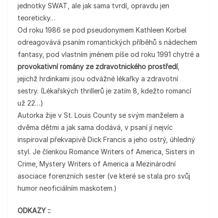
jednotky SWAT, ale jak sama tvrdí, opravdu jen
teoreticky…
Od roku 1986 se pod pseudonymem Kathleen Korbel
odreagovává psaním romantických příběhů s nádechem
fantasy, pod vlastním jménem píše od roku 1991 chytré a
provokativní romány ze zdravotnického prostředí
,
jejichž hrdinkami jsou odvážné lékařky a zdravotní
sestry. (Lékařských thrillerů je zatím 8, kdežto romancí
už 22…)
Autorka žije v St. Louis County se svým manželem a
dvěma dětmi a jak sama dodává, v psaní jí nejvíc
inspiroval překvapivě Dick Francis a jeho ostrý, úhledný
styl. Je členkou Romance Writers of America, Sisters in
Crime, Mystery Writers of America a Mezinárodní
asociace forenzních sester (ve které se stala pro svůj
humor neoficiálním maskotem.)
ODKAZY ::