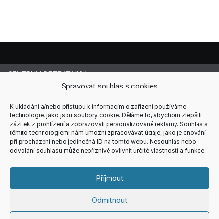
CENTRUM DETEKTIVKY
Lucie Cermanová
Spravovat souhlas s cookies
Majitelka a šéfredaktorka magazínu
Telefon: +420 607 856 085
K ukládání a/nebo přístupu k informacím o zařízení používáme
technologie, jako jsou soubory cookie. Děláme to, abychom zlepšili
E-mail: redakce@centrum-detektivky.cz
zážitek z prohlížení a zobrazovali personalizované reklamy. Souhlas s
Jakékoliv přebírání obsahu povoleno pouze s písemným
těmito technologiemi nám umožní zpracovávat údaje, jako je chování
souhlasem redakce.
při procházení nebo jedinečná ID na tomto webu. Nesouhlas nebo
odvolání souhlasu může nepříznivě ovlivnit určité vlastnosti a funkce.
HOME
AUTOŘI
RECENZE
REDAKCE
REKLAMA
KONTAKT
VŠEOBECNÉ PODMÍNKY
ZÁSADY COOKIES (EU)
Příjmout
ZÁSADY ZPRACOVÁNÍ OSOBNÍCH ÚDAJŮ
Odmítnout
Copyright © 2026
CENTRUM DETEKTIVKY
Theme. All rights