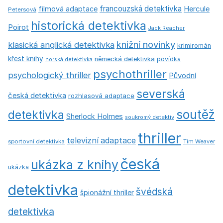
francouzská detektivka
Hercule
filmová adaptace
Petersová
historická detektivka
Poirot
Jack Reacher
knižní novinky
klasická anglická detektivka
krimiromán
křest knihy
německá detektivka
povídka
norská detektivka
psychothriller
psychologický thriller
Původní
severská
česká detektivka
rozhlasová adaptace
soutěž
detektivka
Sherlock Holmes
soukromý detektiv
thriller
televizní adaptace
sportovní detektivka
Tim Weaver
česká
ukázka z knihy
ukázka
detektivka
švédská
špionážní thriller
detektivka