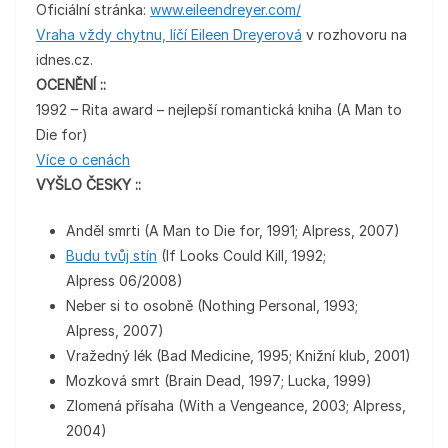
Oficiální stránka:
www.eileendreyer.com/
Vraha vždy chytnu, líčí Eileen Dreyerová
v rozhovoru na
idnes.cz.
OCENĚNÍ ::
1992 – Rita award – nejlepší romantická kniha (A Man to
Die for)
Více o cenách
VYŠLO ČESKY ::
Anděl smrti (A Man to Die for, 1991; Alpress, 2007)
Budu tvůj stín
(If Looks Could Kill, 1992;
Alpress 06/2008)
Neber si to osobně (Nothing Personal, 1993;
Alpress, 2007)
Vražedný lék (Bad Medicine, 1995; Knižní klub, 2001)
Mozková smrt (Brain Dead, 1997; Lucka, 1999)
Zlomená přísaha (With a Vengeance, 2003; Alpress,
2004)