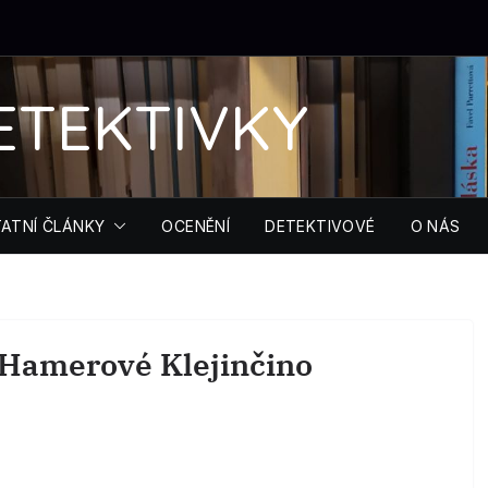
ETEKTIVKY
ATNÍ ČLÁNKY
OCENĚNÍ
DETEKTIVOVÉ
O NÁS
 Hamerové Klejinčino