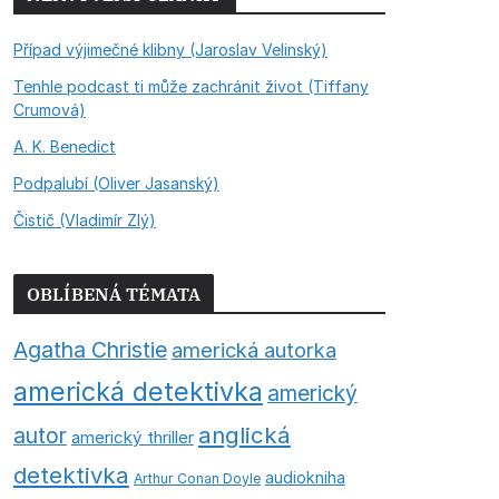
Případ výjimečné klibny (Jaroslav Velinský)
Tenhle podcast ti může zachránit život (Tiffany
Crumová)
A. K. Benedict
Podpalubí (Oliver Jasanský)
Čistič (Vladimír Zlý)
OBLÍBENÁ TÉMATA
Agatha Christie
americká autorka
americká detektivka
americký
anglická
autor
americký thriller
detektivka
audiokniha
Arthur Conan Doyle