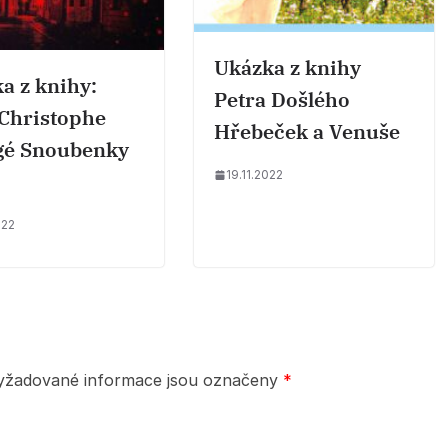
Ukázka z knihy
a z knihy:
Petra Došlého
Christophe
Hřebeček a Venuše
gé Snoubenky
19.11.2022
022
yžadované informace jsou označeny
*