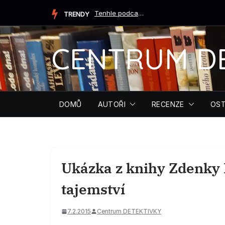
Přeskočit
Tenhle podcast ti může zachránit život (Tiffany Crumová...
TRENDY
na
obsah
CENTRUM D
DOMŮ
AUTOŘI
RECENZE
OST
Ukázka z knihy Zdenky
tajemství
7.2.2015
Centrum DETEKTIVKY