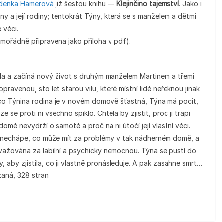
denka Hamerová
již šestou knihu —
Klejinčino tajemství
. Jako i
y a její rodiny; tentokrát Týny, která se s manželem a dětmi
 věci.
imořádně připravena jako příloha v pdf).
a a začíná nový život s druhým manželem Martinem a třemi
opravenou, sto let starou vilu, které místní lidé neřeknou jinak
mco Týnina rodina je v novém domově šťastná, Týna má pocit,
a že se proti ní všechno spiklo. Chtěla by zjistit, proč ji trápí
domě nevydrží o samotě a proč na ni útočí její vlastní věci.
h nechápe, co může mít za problémy v tak nádherném domě, a
ažována za labilní a psychicky nemocnou. Týna se pustí do
ily, aby zjistila, co ji vlastně pronásleduje. A pak zasáhne smrt…
aná, 328 stran