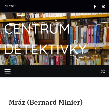
Přeskočit
7.8.2026
na
obsah
CENTRUM
DETEKTIVKY
Mráz (Bernard Minier)