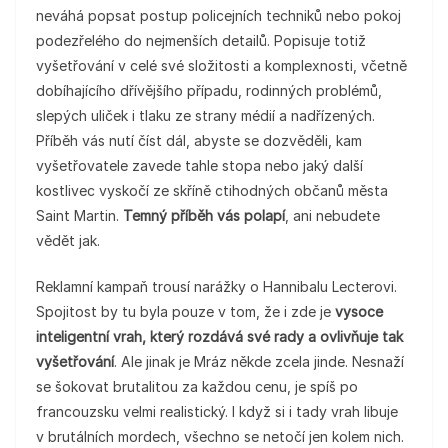
neváhá popsat postup policejních techniků nebo pokoj
podezřelého do nejmenších detailů. Popisuje totiž
vyšetřování v celé své složitosti a komplexnosti, včetně
dobíhajícího dřívějšího případu, rodinných problémů,
slepých uliček i tlaku ze strany médií a nadřízených.
Příběh vás nutí číst dál, abyste se dozvěděli, kam
vyšetřovatele zavede tahle stopa nebo jaký další
kostlivec vyskočí ze skříně ctihodných občanů města
Saint Martin.
Temný příběh vás polapí
, ani nebudete
vědět jak.
Reklamní kampaň trousí narážky o Hannibalu Lecterovi.
Spojitost by tu byla pouze v tom, že i zde je
vysoce
inteligentní vrah, který rozdává své rady a ovlivňuje tak
vyšetřování
. Ale jinak je Mráz někde zcela jinde. Nesnaží
se šokovat brutalitou za každou cenu, je spíš po
francouzsku velmi realistický. I když si i tady vrah libuje
v brutálních mordech, všechno se netočí jen kolem nich.