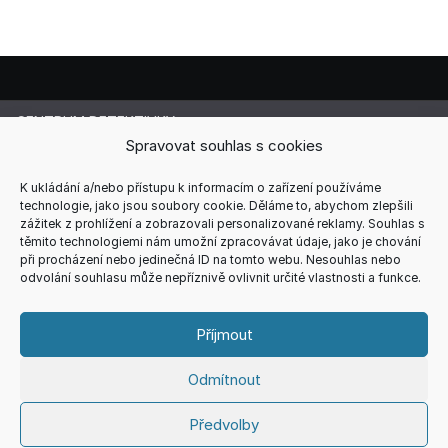
CENTRUM DETEKTIVKY
Lucie Cermanová
Spravovat souhlas s cookies
Majitelka a šéfredaktorka magazínu
Telefon: +420 607 856 085
K ukládání a/nebo přístupu k informacím o zařízení používáme
technologie, jako jsou soubory cookie. Děláme to, abychom zlepšili
E-mail: redakce@centrum-detektivky.cz
zážitek z prohlížení a zobrazovali personalizované reklamy. Souhlas s
Jakékoliv přebírání obsahu povoleno pouze s písemným
těmito technologiemi nám umožní zpracovávat údaje, jako je chování
souhlasem redakce.
při procházení nebo jedinečná ID na tomto webu. Nesouhlas nebo
odvolání souhlasu může nepříznivě ovlivnit určité vlastnosti a funkce.
HOME
AUTOŘI
RECENZE
REDAKCE
REKLAMA
KONTAKT
VŠEOBECNÉ PODMÍNKY
ZÁSADY COOKIES (EU)
Příjmout
ZÁSADY ZPRACOVÁNÍ OSOBNÍCH ÚDAJŮ
Odmítnout
Copyright © 2026
CENTRUM DETEKTIVKY
Theme. All rights
Předvolby
reserved.