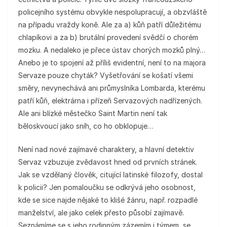
policejního systému obvykle nespolupracují, a obzvláště
na případu vraždy koně. Ale za a) kůň patří důležitému
chlapíkovi a za b) brutální provedení svědčí o chorém
mozku. A nedaleko je přece ústav chorých mozků plný…
Anebo je to spojení až příliš evidentní, není to na majora
Servaze pouze chyták? Vyšetřování se košatí všemi
směry, nevynechává ani průmyslníka Lombarda, kterému
patří kůň, elektrárna i přízeň Servazových nadřízených.
Ale ani blízké městečko Saint Martin není tak
běloskvoucí jako sníh, co ho obklopuje…
Není nad nové zajímavé charaktery, a hlavní detektiv
Servaz vzbuzuje zvědavost hned od prvních stránek.
Jak se vzdělaný člověk, citující latinské filozofy, dostal
k policii? Jen pomaloučku se odkrývá jeho osobnost,
kde se sice najde nějaké to klišé žánru, např. rozpadlé
manželství, ale jako celek přesto působí zajímavě.
Seznámíme se s jeho rodinným zázemím i týmem, se