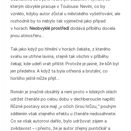
kterým obvykle pracuje v Toulouse. Nevím, co by
vzniklo, kdyby autor zůstal u městského vyšetřování, ale
rozhodně by to nebylo tak výjimečné jako případ
v horách.
Neobvyklé prostředí
dodává příběhu docela
jinou atmosféru…
Tak jako když po hřmění v horách čekáte, z kterého
svahu se utrhne lavina, stejně tak všichni v příběhu
čekají, kde udeří vrah příště. Protože je jasné, že kůň byl
jen předehra. A když ta byla otřesná a brutální, co
horšího ještě může přijít…
Román je značně obsáhlý a není proto v lidských silách
udržet čtenáře po celou dobu v dechberoucím napětí.
Různé postavy sice mají „v očích čirou hrůzu,“ pouhým
sdělením však stejného efektu u čtenáře nedosáhnete.
Co se však autorovi dařilo, bylo udržovat zájem a
zvědavost – i přesto, že je autor zřejmý puntičkář a