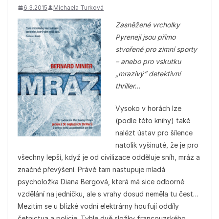
6.3.2015
Michaela Turková
Zasněžené vrcholky
Pyrenejí jsou přímo
stvořené pro zimní sporty
– anebo pro vskutku
„mrazivý“ detektivní
thriller…
Vysoko v horách lze
(podle této knihy) také
nalézt ústav pro šílence
natolik vyšinuté, že je pro
všechny lepší, když je od civilizace odděluje sníh, mráz a
značné převýšení. Právě tam nastupuje mladá
psycholožka Diana Bergová, která má sice odborné
vzdělání na jedničku, ale s vrahy dosud neměla tu čest…
Mezitím se u blízké vodní elektrárny houfují oddíly
četnictva a policie. Tyhle dvě složky francouzského