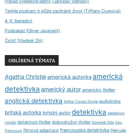
Případ výjimečné klibny (Jaroslav Velinský)
Tenhle podcast ti může zachránit život (Tiffany Crumová)
A. K. Benedict
Podpalubí (Oliver Jasanský)
Čistič (Vladimír Zlý)
OBLÍBENÁ TÉMATA
americká
Agatha Christie
americká autorka
detektivka
americký autor
americký thriller
anglická detektivka
audiokniha
Arthur Conan Doyle
detektivka
britská autorka
britský autor
detektivní
detektivní thriller
dobrodružný thriller
román
Dominik Dán
Ellis
francouzská detektivka
Hercule
filmová adaptace
Petersová