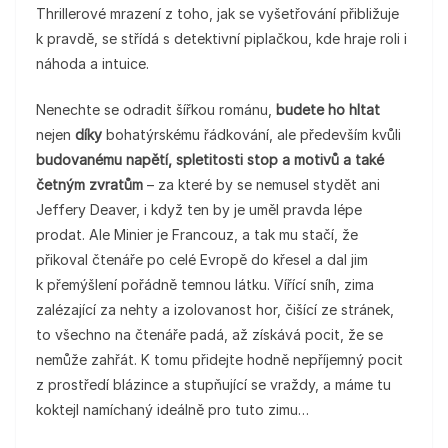
Thrillerové mrazení z toho, jak se vyšetřování přibližuje
k pravdě, se střídá s detektivní piplačkou, kde hraje roli i
náhoda a intuice.
Nenechte se odradit šířkou románu,
budete ho hltat
nejen
díky
bohatýrskému řádkování, ale především kvůli
budovanému napětí, spletitosti stop a motivů a také
četným zvratům
– za které by se nemusel stydět ani
Jeffery Deaver, i když ten by je uměl pravda lépe
prodat. Ale Minier je Francouz, a tak mu stačí, že
přikoval čtenáře po celé Evropě do křesel a dal jim
k přemýšlení pořádně temnou látku. Vířící sníh, zima
zalézající za nehty a izolovanost hor, čišící ze stránek,
to všechno na čtenáře padá, až získává pocit, že se
nemůže zahřát. K tomu přidejte hodně nepříjemný pocit
z prostředí blázince a stupňující se vraždy, a máme tu
koktejl namíchaný ideálně pro tuto zimu…