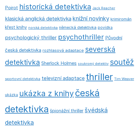
historická detektivka
Poirot
Jack Reacher
knižní novinky
klasická anglická detektivka
krimiromán
křest knihy
německá detektivka
povídka
norská detektivka
psychothriller
psychologický thriller
Původní
severská
česká detektivka
rozhlasová adaptace
soutěž
detektivka
Sherlock Holmes
soukromý detektiv
thriller
televizní adaptace
sportovní detektivka
Tim Weaver
česká
ukázka z knihy
ukázka
detektivka
švédská
špionážní thriller
detektivka