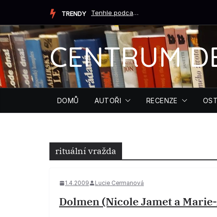
Přeskočit
Tenhle podcast ti může zachránit život (Tiffany Crumová...
TRENDY
na
obsah
CENTRUM D
DOMŮ
AUTOŘI
RECENZE
OST
rituální vražda
1.4.2009
Lucie Cermanová
Dolmen (Nicole Jamet a Marie