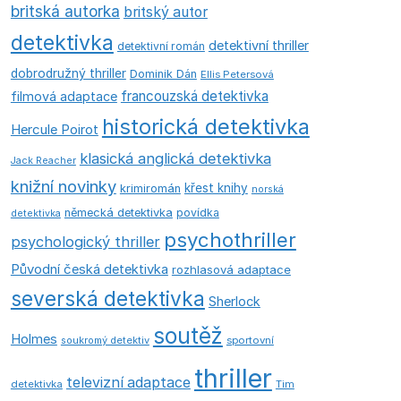
britská autorka
britský autor
detektivka
detektivní thriller
detektivní román
dobrodružný thriller
Dominik Dán
Ellis Petersová
francouzská detektivka
filmová adaptace
historická detektivka
Hercule Poirot
klasická anglická detektivka
Jack Reacher
knižní novinky
křest knihy
krimiromán
norská
německá detektivka
povídka
detektivka
psychothriller
psychologický thriller
Původní česká detektivka
rozhlasová adaptace
severská detektivka
Sherlock
soutěž
Holmes
soukromý detektiv
sportovní
thriller
televizní adaptace
detektivka
Tim