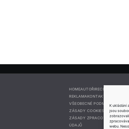
HOME
AUTOŘI
RECENZE
REDAKC
REKLAMA
KONTAKT
VŠEOBECNÉ PODMÍNKY
K ukládání 
ZÁSADY COOKIES (EU)
jsou soubor
zobrazovali
ZÁSADY ZPRACOVÁNÍ OSOBN
zpracovávat
ÚDAJŮ
webu. Nesou