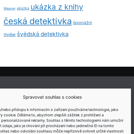
ukázka z knihy
ukázka
Weaver
česká detektivka
špionážní
švédská detektivka
thriller
E
Spravovat souhlas s cookies
a/nebo přístupu k informacím o zařízení používáme technologie, jako
y cookie. Děláme to, abychom zlepšili zážitek z prohlížení a
 personalizované reklamy. Souhlas s těmito technologiemi nám umožní
ÍCH
 údaje, jako je chování při procházení nebo jedinečná ID na tomto
hlas nebo odvolání souhlasu může nepříznivě ovlivnit určité vlastnosti