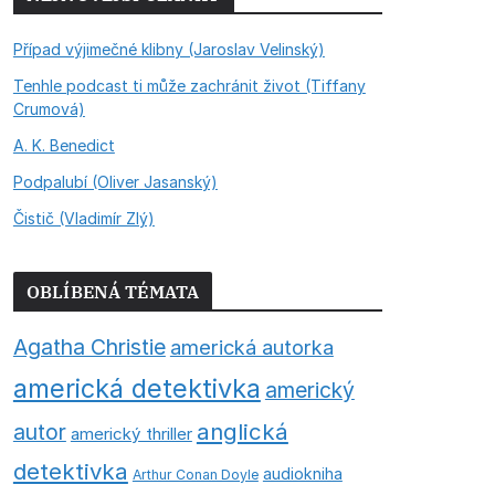
Případ výjimečné klibny (Jaroslav Velinský)
Tenhle podcast ti může zachránit život (Tiffany
Crumová)
A. K. Benedict
Podpalubí (Oliver Jasanský)
Čistič (Vladimír Zlý)
OBLÍBENÁ TÉMATA
Agatha Christie
americká autorka
americká detektivka
americký
anglická
autor
americký thriller
detektivka
audiokniha
Arthur Conan Doyle