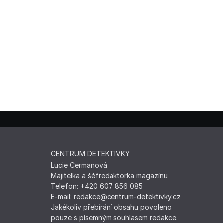
CENTRUM DETEKTIVKY
Lucie Cermanová
Majitelka a šéfredaktorka magazínu
Telefon: +420 607 856 085
E-mail: redakce@centrum-detektivky.cz
Jakékoliv přebírání obsahu povoleno
pouze s písemným souhlasem redakce.