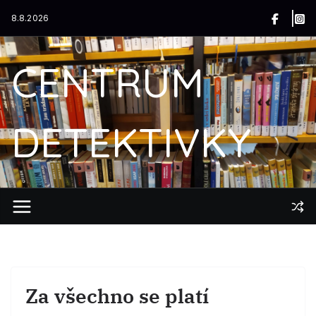
Přeskočit
8.8.2026
na
obsah
CENTRUM
DETEKTIVKY
Za všechno se platí