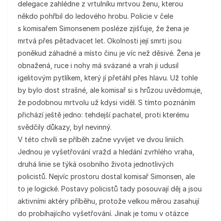
delegace zahlédne z vrtulníku mrtvou ženu, kterou
někdo pohřbil do ledového hrobu. Policie v čele
s komisařem Simonsenem posléze zjišťuje, že žena je
mrtvá přes pětadvacet let. Okolnosti její smrti jsou
poněkud záhadné a místo činu je víc než děsivé. Žena je
obnažená, ruce i nohy má svázané a vrah ji udusil
igelitovým pytlíkem, který jí přetáhl přes hlavu. Už tohle
by bylo dost strašné, ale komisař si s hrůzou uvědomuje,
že podobnou mrtvolu už kdysi viděl. S tímto poznáním
přichází ještě jedno: tehdejší pachatel, proti kterému
svědčily důkazy, byl nevinný.
V této chvíli se příběh začne vyvíjet ve dvou liniích.
Jednou je vyšetřování vražd a hledání zvrhlého vraha,
druhá linie se týká osobního života jednotlivých
policistů. Nejvíc prostoru dostal komisař Simonsen, ale
to je logické. Postavy policistů tady posouvají děj a jsou
aktivními aktéry příběhu, protože velkou měrou zasahují
do probíhajícího vyšetřování. Jinak je tomu v otázce