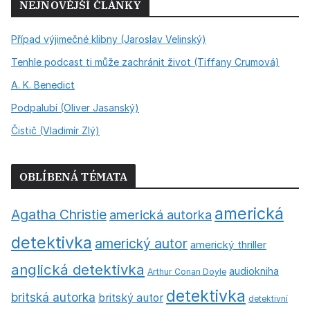
NEJNOVĚJŠÍ ČLÁNKY
Případ výjimečné klibny (Jaroslav Velinský)
Tenhle podcast ti může zachránit život (Tiffany Crumová)
A. K. Benedict
Podpalubí (Oliver Jasanský)
Čistič (Vladimír Zlý)
OBLÍBENÁ TÉMATA
americká
Agatha Christie
americká autorka
detektivka
americký autor
americký thriller
anglická detektivka
audiokniha
Arthur Conan Doyle
detektivka
britská autorka
britský autor
detektivní