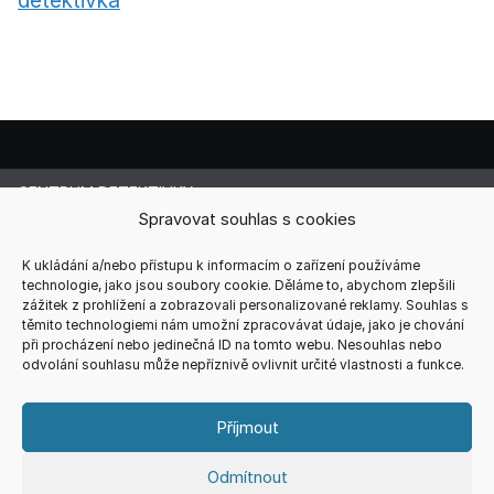
detektivka
CENTRUM DETEKTIVKY
Spravovat souhlas s cookies
Lucie Cermanová
Majitelka a šéfredaktorka magazínu
Telefon: +420 607 856 085
K ukládání a/nebo přístupu k informacím o zařízení používáme
technologie, jako jsou soubory cookie. Děláme to, abychom zlepšili
E-mail: redakce@centrum-detektivky.cz
zážitek z prohlížení a zobrazovali personalizované reklamy. Souhlas s
Jakékoliv přebírání obsahu povoleno pouze s písemným
těmito technologiemi nám umožní zpracovávat údaje, jako je chování
souhlasem redakce.
při procházení nebo jedinečná ID na tomto webu. Nesouhlas nebo
odvolání souhlasu může nepříznivě ovlivnit určité vlastnosti a funkce.
HOME
AUTOŘI
RECENZE
REDAKCE
REKLAMA
KONTAKT
VŠEOBECNÉ PODMÍNKY
ZÁSADY COOKIES (EU)
Příjmout
ZÁSADY ZPRACOVÁNÍ OSOBNÍCH ÚDAJŮ
Odmítnout