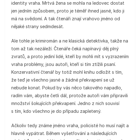
identity vraha. Mrtvá žena se mohla na ledovec dostat
jen jedním způsobem, proto je téměř ihned jasné, kdo ji
má na svědomí. A tak čtenáři znají vrahovo jméno od
nějaké strany sedmdesát.
Ale tohle je krimiromán a ne klasická detektivka, takže na
tom až tak nezáleží. Čtenáře čeká napínavý děj plný
zvratů, a proto jediní lidé, kteří by mohli mít s vyzrazením
vraha problémy, jsou autoři, kteří si tím ztížili psaní.
Konzervativní čtenář by totiž mohl knihu odložit s tím,
že teď je všechno jasné a žádné překvapení se už
nebude konat. Pokud by vás něco takového napadlo,
radím vám, abyste četli dál, protože autoři vám připravili
množství šokujících překvapení. Jedno z nich souvisí
s tím, kdo všechno je do případu zapletený.
Ačkoliv tedy známe jméno vraha, policisté ho musí najít a
hlavně vypátrat. Během vyšetřování a následujících