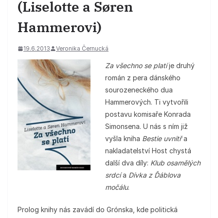
(Liselotte a Søren
Hammerovi)
19.6.2013
Veronika Černucká
Za všechno se platí
je druhý
román z pera dánského
sourozeneckého dua
Hammerových. Ti vytvořili
postavu komisaře Konrada
Simonsena. U nás s ním již
vyšla kniha
Bestie uvnitř
a
nakladatelství Host chystá
další dva díly:
Klub osamělých
srdcí
a
Dívka z Ďáblova
močálu
.
Prolog knihy nás zavádí do Grónska, kde politická