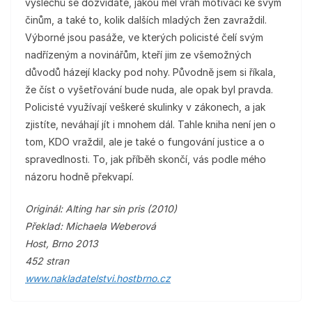
výslechů se dozvídáte, jakou měl vrah motivaci ke svým
činům, a také to, kolik dalších mladých žen zavraždil.
Výborné jsou pasáže, ve kterých policisté čelí svým
nadřízeným a novinářům, kteří jim ze všemožných
důvodů házejí klacky pod nohy. Původně jsem si říkala,
že číst o vyšetřování bude nuda, ale opak byl pravda.
Policisté využívají veškeré skulinky v zákonech, a jak
zjistíte, neváhají jít i mnohem dál. Tahle kniha není jen o
tom, KDO vraždil, ale je také o fungování justice a o
spravedlnosti. To, jak příběh skončí, vás podle mého
názoru hodně překvapí.
Originál: Alting har sin pris (2010)
Překlad: Michaela Weberová
Host, Brno 2013
452 stran
www.nakladatelstvi.hostbrno.cz