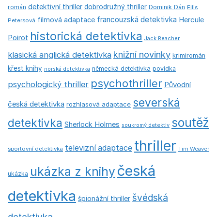
detektivní thriller
dobrodružný thriller
román
Dominik Dán
Ellis
francouzská detektivka
Hercule
filmová adaptace
Petersová
historická detektivka
Poirot
Jack Reacher
knižní novinky
klasická anglická detektivka
krimiromán
křest knihy
německá detektivka
povídka
norská detektivka
psychothriller
psychologický thriller
Původní
severská
česká detektivka
rozhlasová adaptace
soutěž
detektivka
Sherlock Holmes
soukromý detektiv
thriller
televizní adaptace
sportovní detektivka
Tim Weaver
česká
ukázka z knihy
ukázka
detektivka
švédská
špionážní thriller