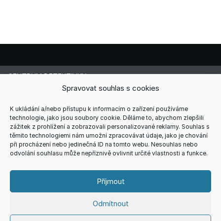
CENTRUM DETEKTIVKY
Lucie Cermanová
Spravovat souhlas s cookies
Majitelka a šéfredaktorka magazínu
Telefon: +420 607 856 085
K ukládání a/nebo přístupu k informacím o zařízení používáme
technologie, jako jsou soubory cookie. Děláme to, abychom zlepšili
E-mail: redakce@centrum-detektivky.cz
zážitek z prohlížení a zobrazovali personalizované reklamy. Souhlas s
Jakékoliv přebírání obsahu povoleno pouze s písemným
těmito technologiemi nám umožní zpracovávat údaje, jako je chování
souhlasem redakce.
při procházení nebo jedinečná ID na tomto webu. Nesouhlas nebo
odvolání souhlasu může nepříznivě ovlivnit určité vlastnosti a funkce.
HOME
AUTOŘI
RECENZE
REDAKCE
REKLAMA
KONTAKT
VŠEOBECNÉ PODMÍNKY
ZÁSADY COOKIES (EU)
Příjmout
ZÁSADY ZPRACOVÁNÍ OSOBNÍCH ÚDAJŮ
Odmítnout
Copyright © 2026
CENTRUM DETEKTIVKY
Theme. All rights