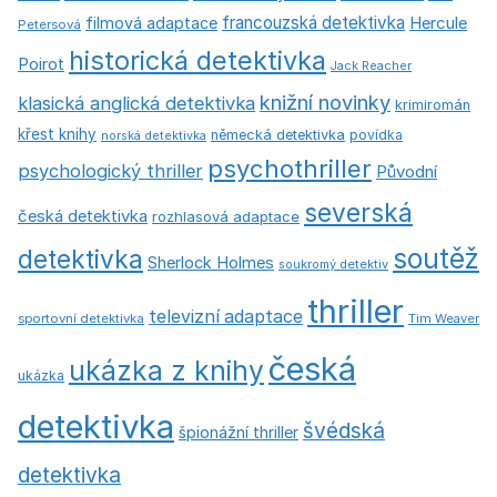
francouzská detektivka
Hercule
filmová adaptace
Petersová
historická detektivka
Poirot
Jack Reacher
knižní novinky
klasická anglická detektivka
krimiromán
křest knihy
německá detektivka
povídka
norská detektivka
psychothriller
psychologický thriller
Původní
severská
česká detektivka
rozhlasová adaptace
soutěž
detektivka
Sherlock Holmes
soukromý detektiv
thriller
televizní adaptace
sportovní detektivka
Tim Weaver
česká
ukázka z knihy
ukázka
detektivka
švédská
špionážní thriller
detektivka