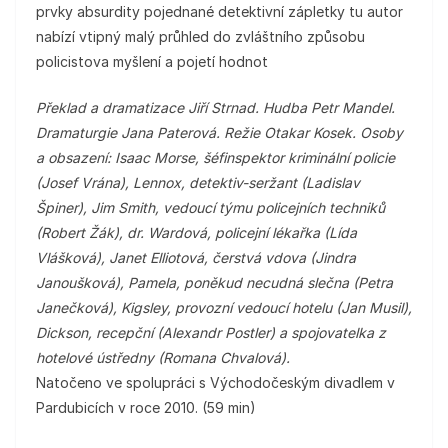
prvky absurdity pojednané detektivní zápletky tu autor
nabízí vtipný malý průhled do zvláštního způsobu
policistova myšlení a pojetí hodnot
Překlad a dramatizace Jiří Strnad. Hudba Petr Mandel.
Dramaturgie Jana Paterová. Režie Otakar Kosek. Osoby
a obsazení: Isaac Morse, šéfinspektor kriminální policie
(Josef Vrána), Lennox, detektiv-seržant (Ladislav
Špiner), Jim Smith, vedoucí týmu policejních techniků
(Robert Žák), dr. Wardová, policejní lékařka (Lída
Vlášková), Janet Elliotová, čerstvá vdova (Jindra
Janoušková), Pamela, poněkud necudná slečna (Petra
Janečková), Kigsley, provozní vedoucí hotelu (Jan Musil),
Dickson, recepční (Alexandr Postler) a spojovatelka z
hotelové ústředny (Romana Chvalová).
Natočeno ve spolupráci s Východočeským divadlem v
Pardubicích v roce 2010. (59 min)