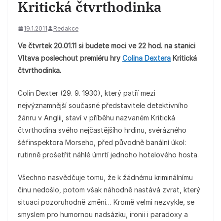
Kritická čtvrthodinka
19.1.2011
Redakce
Ve čtvrtek 20.01.11 si budete moci ve 22 hod. na stanici
Vltava poslechout premiéru hry
Colina Dextera
Kritická
čtvrthodinka.
Colin Dexter (29. 9. 1930), který patří mezi
nejvýznamnější současné představitele detektivního
žánru v Anglii, staví v příběhu nazvaném Kritická
čtvrthodina svého nejčastějšího hrdinu, svérázného
šéfinspektora Morseho, před původně banální úkol:
rutinně prošetřit náhlé úmrtí jednoho hotelového hosta.
Všechno nasvědčuje tomu, že k žádnému kriminálnímu
činu nedošlo, potom však náhodně nastává zvrat, který
situaci pozoruhodně změní… Kromě velmi nezvykle, se
smyslem pro humornou nadsázku, ironii i paradoxy a