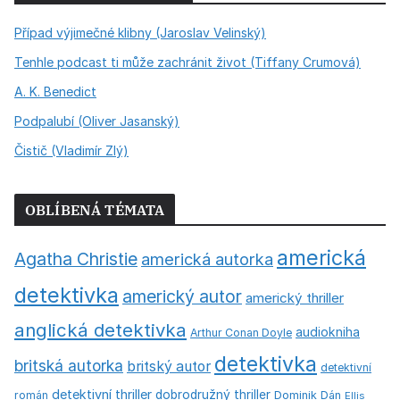
Případ výjimečné klibny (Jaroslav Velinský)
Tenhle podcast ti může zachránit život (Tiffany Crumová)
A. K. Benedict
Podpalubí (Oliver Jasanský)
Čistič (Vladimír Zlý)
OBLÍBENÁ TÉMATA
americká
Agatha Christie
americká autorka
detektivka
americký autor
americký thriller
anglická detektivka
audiokniha
Arthur Conan Doyle
detektivka
britská autorka
britský autor
detektivní
detektivní thriller
dobrodružný thriller
román
Dominik Dán
Ellis