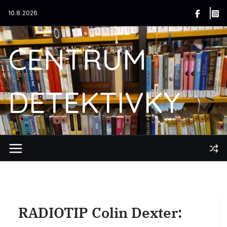
Přeskočit
10.8.2026
na
obsah
CENTRUM
DETEKTIVKY
RADIOTIP Colin Dexter: