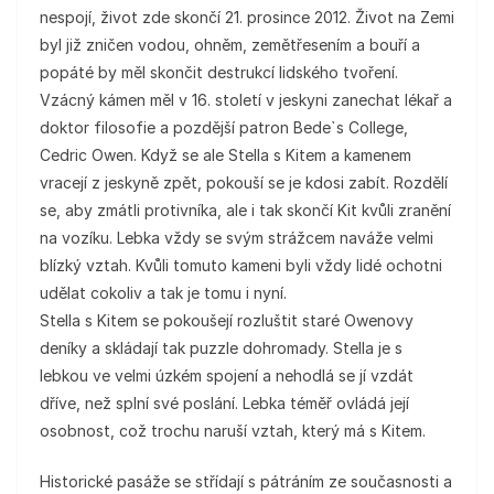
nespojí, život zde skončí 21. prosince 2012. Život na Zemi
byl již zničen vodou, ohněm, zemětřesením a bouří a
popáté by měl skončit destrukcí lidského tvoření.
Vzácný kámen měl v 16. století v jeskyni zanechat lékař a
doktor filosofie a pozdější patron Bede`s College,
Cedric Owen. Když se ale Stella s Kitem a kamenem
vracejí z jeskyně zpět, pokouší se je kdosi zabít. Rozdělí
se, aby zmátli protivníka, ale i tak skončí Kit kvůli zranění
na vozíku. Lebka vždy se svým strážcem naváže velmi
blízký vztah. Kvůli tomuto kameni byli vždy lidé ochotni
udělat cokoliv a tak je tomu i nyní.
Stella s Kitem se pokoušejí rozluštit staré Owenovy
deníky a skládají tak puzzle dohromady. Stella je s
lebkou ve velmi úzkém spojení a nehodlá se jí vzdát
dříve, než splní své poslání. Lebka téměř ovládá její
osobnost, což trochu naruší vztah, který má s Kitem.
Historické pasáže se střídají s pátráním ze současnosti a