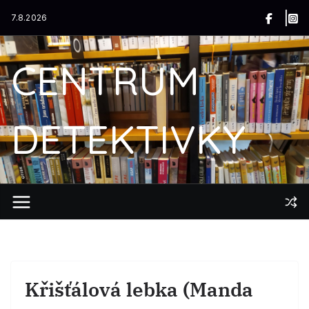
Přeskočit
7.8.2026
na
obsah
CENTRUM
DETEKTIVKY
Křišťálová lebka (Manda