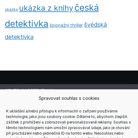
česká
ukázka z knihy
ukázka
detektivka
švédská
špionážní thriller
detektivka
CENTRUM DETEKTIVKY
Lucie Cermanová
Spravovat souhlas s cookies
Majitelka a šéfredaktorka magazínu
Telefon: +420 607 856 085
K ukládání a/nebo přístupu k informacím o zařízení používáme
technologie, jako jsou soubory cookie. Děláme to, abychom zlepšili
E-mail: redakce@centrum-detektivky.cz
zážitek z prohlížení a zobrazovali personalizované reklamy. Souhlas s
Jakékoliv přebírání obsahu povoleno pouze s písemným
těmito technologiemi nám umožní zpracovávat údaje, jako je chování
souhlasem redakce.
při procházení nebo jedinečná ID na tomto webu. Nesouhlas nebo