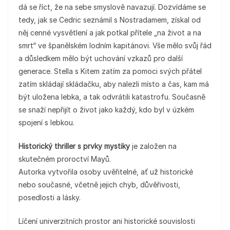
dá se říct, že na sebe smyslově navazují. Dozvídáme se
tedy, jak se Cedric seznámil s Nostradamem, získal od
něj cenné vysvětlení a jak potkal přítele „na život a na
smrt“ ve španělském lodním kapitánovi. Vše mělo svůj řád
a důsledkem mělo být uchování vzkazů pro další
generace. Stella s Kitem zatím za pomoci svých přátel
zatím skládají skládačku, aby nalezli místo a čas, kam má
být uložena lebka, a tak odvrátili katastrofu. Současně
se snaží nepřijít o život jako každý, kdo byl v úzkém
spojení s lebkou.
Historický thriller s prvky mystiky
je založen na
skutečném proroctví Mayů.
Autorka vytvořila osoby uvěřitelné, ať už historické
nebo současné, včetně jejich chyb, důvěřivosti,
posedlosti a lásky.
Líčení univerzitních prostor ani historické souvislosti