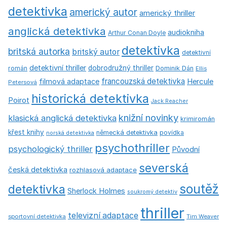
detektivka
americký autor
americký thriller
anglická detektivka
audiokniha
Arthur Conan Doyle
detektivka
britská autorka
britský autor
detektivní
detektivní thriller
dobrodružný thriller
román
Dominik Dán
Ellis
francouzská detektivka
Hercule
filmová adaptace
Petersová
historická detektivka
Poirot
Jack Reacher
knižní novinky
klasická anglická detektivka
krimiromán
křest knihy
německá detektivka
povídka
norská detektivka
psychothriller
psychologický thriller
Původní
severská
česká detektivka
rozhlasová adaptace
soutěž
detektivka
Sherlock Holmes
soukromý detektiv
thriller
televizní adaptace
sportovní detektivka
Tim Weaver