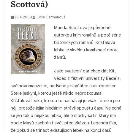
Scottová)
26.4.2008
Lucie Cermanová
Manda Scottová je původně
autorkou krimirománů a poté série
historických románů. Křišťálová
lebka je skvělou kombinací obou
žánrů.
Jako svatební dar chce dát Kit,
vědec z fiktivní univerzity Bede`s,
své novomanželce, nadšené jeskyňářce a astronomce
Stelle jeskyni, kterou ještě nikdo neprozkoumal.
Křišťálová lebka, kterou tu nacházejí je však i darem pro
něj, protože jejím hledáním strávil spoustu času. Nejedná
se jen tak o nějakou lebku, ale o modrý safír, který má
podle Mayů zachránit svět před zkázou. Legenda říká,
že pokud se třináct existujících lebek na konci časů