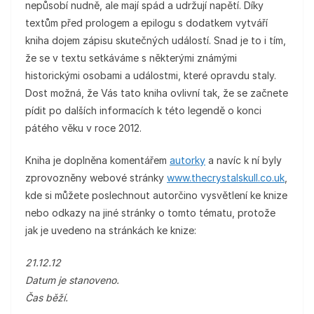
nepůsobí nudně, ale mají spád a udržují napětí. Díky
textům před prologem a epilogu s dodatkem vytváří
kniha dojem zápisu skutečných událostí. Snad je to i tím,
že se v textu setkáváme s některými známými
historickými osobami a událostmi, které opravdu staly.
Dost možná, že Vás tato kniha ovlivní tak, že se začnete
pídit po dalších informacích k této legendě o konci
pátého věku v roce 2012.
Kniha je doplněna komentářem
autorky
a navíc k ní byly
zprovozněny webové stránky
www.thecrystalskull.co.uk
,
kde si můžete poslechnout autorčino vysvětlení ke knize
nebo odkazy na jiné stránky o tomto tématu, protože
jak je uvedeno na stránkách ke knize:
21.12.12
Datum je stanoveno.
Čas běží.