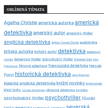
OBLÍBENÁ TÉMATA
americká
Agatha Christie
americká autorka
detektivka
americký autor
americký thriller
anglická detektivka
audiokniha
Arthur Conan Doyle
detektivka
britská autorka
britský autor
detektivní
detektivní thriller
dobrodružný thriller
román
Dominik Dán
Ellis
francouzská detektivka
Hercule
filmová adaptace
Petersová
historická detektivka
Poirot
Jack Reacher
knižní novinky
klasická anglická detektivka
krimiromán
křest knihy
německá detektivka
povídka
norská detektivka
psychothriller
psychologický thriller
Původní
severská
česká detektivka
rozhlasová adaptace