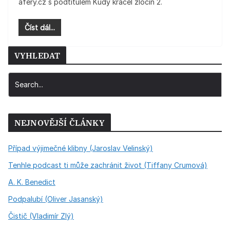
aféry.cz s podtitulem Kudy kráčel zločin 2.
Číst dál...
VYHLEDAT
NEJNOVĚJŠÍ ČLÁNKY
Případ výjimečné klibny (Jaroslav Velinský)
Tenhle podcast ti může zachránit život (Tiffany Crumová)
A. K. Benedict
Podpalubí (Oliver Jasanský)
Čistič (Vladimír Zlý)