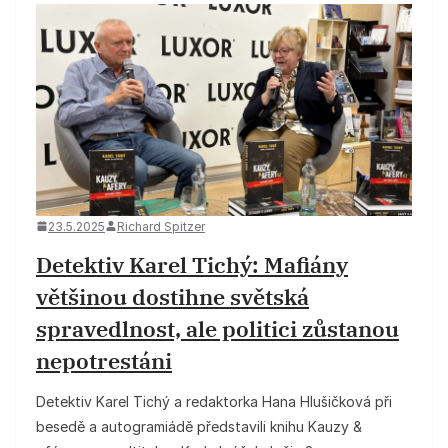
23.5.2025
Richard Spitzer
Detektiv Karel Tichý: Mafiány
většinou dostihne světská
spravedlnost, ale politici zůstanou
nepotrestáni
Detektiv Karel Tichý a redaktorka Hana Hlušičková při
besedě a autogramiádě představili knihu Kauzy &