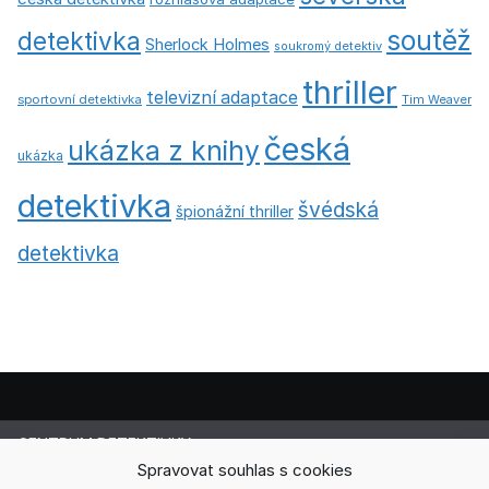
soutěž
detektivka
Sherlock Holmes
soukromý detektiv
thriller
televizní adaptace
sportovní detektivka
Tim Weaver
česká
ukázka z knihy
ukázka
detektivka
švédská
špionážní thriller
detektivka
CENTRUM DETEKTIVKY
Lucie Cermanová
Spravovat souhlas s cookies