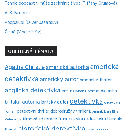
Tenhle podcast ti může zachránit život (Tiffany Crumová)
A. K. Benedict
Podpalubí (Oliver Jasanský)
Čistič (Vladimír Zlý)
OBLÍBENÁ TÉMATA
americká
Agatha Christie
americká autorka
detektivka
americký autor
americký thriller
anglická detektivka
audiokniha
Arthur Conan Doyle
detektivka
britská autorka
britský autor
detektivní
detektivní thriller
dobrodružný thriller
román
Dominik Dán
Ellis
francouzská detektivka
Hercule
filmová adaptace
Petersová
historická detektivka
Poirot