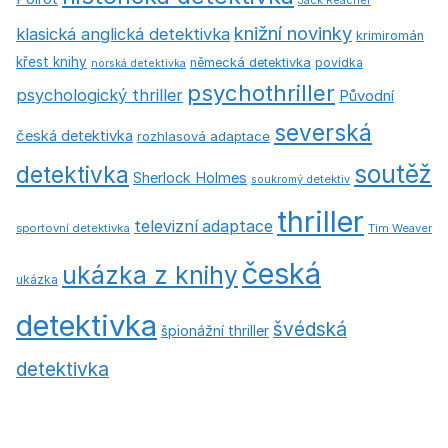
Jack Reacher
knižní novinky
klasická anglická detektivka
krimiromán
křest knihy
německá detektivka
povídka
norská detektivka
psychothriller
psychologický thriller
Původní
severská
česká detektivka
rozhlasová adaptace
soutěž
detektivka
Sherlock Holmes
soukromý detektiv
thriller
televizní adaptace
sportovní detektivka
Tim Weaver
česká
ukázka z knihy
ukázka
detektivka
švédská
špionážní thriller
detektivka