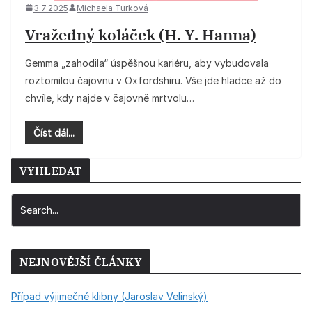
3.7.2025
Michaela Turková
Vražedný koláček (H. Y. Hanna)
Gemma „zahodila“ úspěšnou kariéru, aby vybudovala
roztomilou čajovnu v Oxfordshiru. Vše jde hladce až do
chvíle, kdy najde v čajovně mrtvolu…
Číst dál...
VYHLEDAT
NEJNOVĚJŠÍ ČLÁNKY
Případ výjimečné klibny (Jaroslav Velinský)