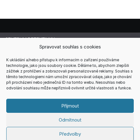
CENTRUM DETEKTIVKY
Lucie Cermanová
Spravovat souhlas s cookies
Majitelka a šéfredaktorka magazínu
Telefon: +420 607 856 085
K ukládání a/nebo přístupu k informacím o zařízení používáme
technologie, jako jsou soubory cookie. Děláme to, abychom zlepšili
E-mail: redakce@centrum-detektivky.cz
zážitek z prohlížení a zobrazovali personalizované reklamy. Souhlas s
Jakékoliv přebírání obsahu povoleno pouze s písemným
těmito technologiemi nám umožní zpracovávat údaje, jako je chování
souhlasem redakce.
při procházení nebo jedinečná ID na tomto webu. Nesouhlas nebo
odvolání souhlasu může nepříznivě ovlivnit určité vlastnosti a funkce.
HOME
AUTOŘI
RECENZE
REDAKCE
REKLAMA
KONTAKT
VŠEOBECNÉ PODMÍNKY
ZÁSADY COOKIES (EU)
Příjmout
ZÁSADY ZPRACOVÁNÍ OSOBNÍCH ÚDAJŮ
Odmítnout
Copyright © 2026
CENTRUM DETEKTIVKY
Theme. All rights
Předvolby
reserved.