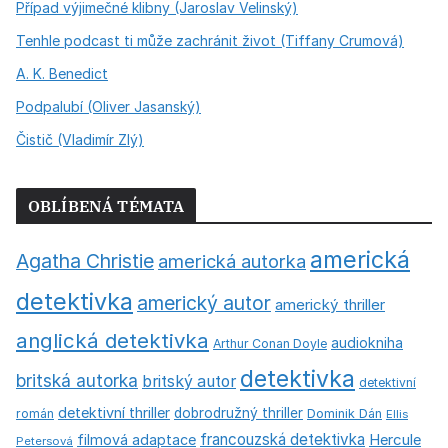
Případ výjimečné klibny (Jaroslav Velinský)
Tenhle podcast ti může zachránit život (Tiffany Crumová)
A. K. Benedict
Podpalubí (Oliver Jasanský)
Čistič (Vladimír Zlý)
OBLÍBENÁ TÉMATA
americká
Agatha Christie
americká autorka
detektivka
americký autor
americký thriller
anglická detektivka
audiokniha
Arthur Conan Doyle
detektivka
britská autorka
britský autor
detektivní
detektivní thriller
dobrodružný thriller
román
Dominik Dán
Ellis
francouzská detektivka
Hercule
filmová adaptace
Petersová