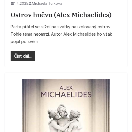
1.4.2025
Michaela Turková
Ostrov hněvu (Alex Michaelides)
Parta přátel se sjíždí na svátky na izolovaný ostrov.
Tohle téma neomrzí. Autor Alex Michaelides ho však
pojal po svém.
Číst dál...