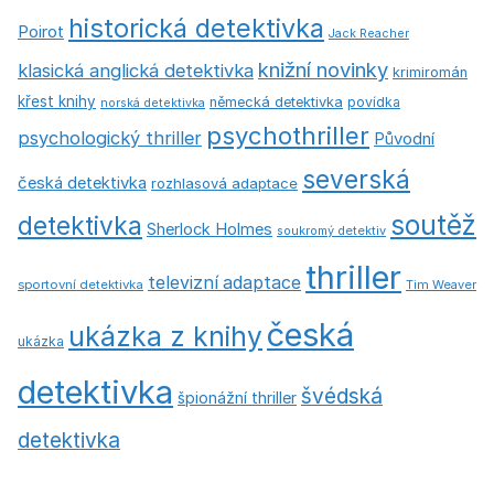
historická detektivka
Poirot
Jack Reacher
knižní novinky
klasická anglická detektivka
krimiromán
křest knihy
německá detektivka
povídka
norská detektivka
psychothriller
psychologický thriller
Původní
severská
česká detektivka
rozhlasová adaptace
soutěž
detektivka
Sherlock Holmes
soukromý detektiv
thriller
televizní adaptace
sportovní detektivka
Tim Weaver
česká
ukázka z knihy
ukázka
detektivka
švédská
špionážní thriller
detektivka