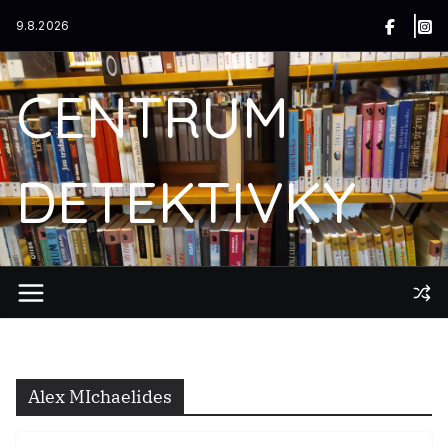
Přeskočit
9.8.2026
na
obsah
CENTRUM
DETEKTIVKY
Alex MIchaelides