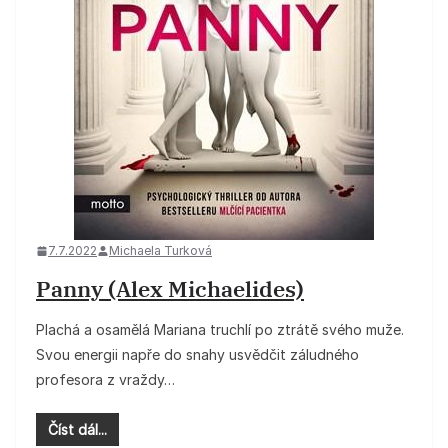
7.7.2022
Michaela Turková
Panny (Alex Michaelides)
Plachá a osamělá Mariana truchlí po ztrátě svého muže.
Svou energii napře do snahy usvědčit záludného
profesora z vraždy…
Číst dál...