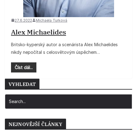
27.6.2022
Michaela Turková
Alex Michaelides
Britsko-kyperský autor a scenárista Alex Michaelides
nikdy nepočítal s celosvětovým úspěchem…
Číst dál...
VYHLEDAT
NEJNOVĚJŠÍ ČLÁNKY