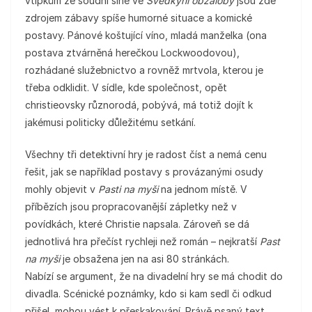
vtípkům ze soudní síně ve
Svědkyni obžaloby
jsou zde
zdrojem zábavy spíše humorné situace a komické
postavy. Pánové koštující víno, mladá manželka (ona
postava ztvárněná herečkou Lockwoodovou),
rozhádané služebnictvo a rovněž mrtvola, kterou je
třeba odklidit. V sídle, kde společnost, opět
christieovsky různorodá, pobývá, má totiž dojít k
jakémusi politicky důležitému setkání.
Všechny tři detektivní hry je radost číst a nemá cenu
řešit, jak se například postavy s provázanými osudy
mohly objevit v
Pasti na myši
na jednom místě. V
příbězích jsou propracovanější zápletky než v
povídkách, které Christie napsala. Zároveň se dá
jednotlivá hra přečíst rychleji než román – nejkratší
Past
na myši
je obsažena jen na asi 80 stránkách.
Nabízí se argument, že na divadelní hry se má chodit do
divadla. Scénické poznámky, kdo si kam sedl či odkud
přišel, mohou vést k přeskakování. Právě psaný text