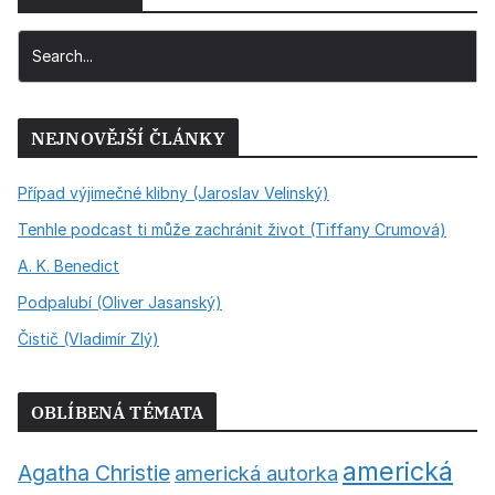
NEJNOVĚJŠÍ ČLÁNKY
Případ výjimečné klibny (Jaroslav Velinský)
Tenhle podcast ti může zachránit život (Tiffany Crumová)
A. K. Benedict
Podpalubí (Oliver Jasanský)
Čistič (Vladimír Zlý)
OBLÍBENÁ TÉMATA
americká
Agatha Christie
americká autorka