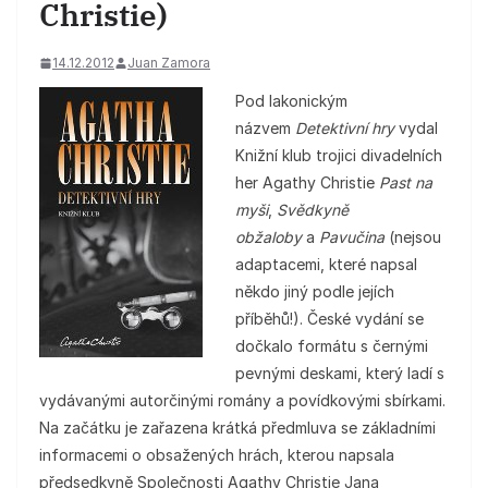
Christie)
14.12.2012
Juan Zamora
Pod lakonickým
názvem
Detektivní hry
vydal
Knižní klub trojici divadelních
her Agathy Christie
Past na
myši
,
Svědkyně
obžaloby
a
Pavučina
(nejsou
adaptacemi, které napsal
někdo jiný podle jejích
příběhů!). České vydání se
dočkalo formátu s černými
pevnými deskami, který ladí s
vydávanými autorčinými romány a povídkovými sbírkami.
Na začátku je zařazena krátká předmluva se základními
informacemi o obsažených hrách, kterou napsala
předsedkyně Společnosti Agathy Christie Jana