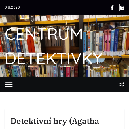
Přeskočit
6.8.2026
na
obsah
CENTRUM
DETEKTIVKY
Detektivní hry (Agatha