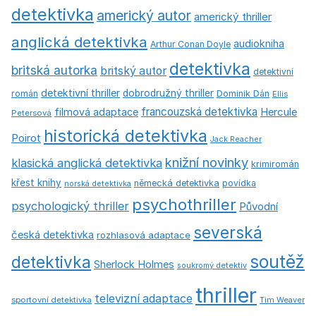
detektivka
americký autor
americký thriller
anglická detektivka
audiokniha
Arthur Conan Doyle
detektivka
britská autorka
britský autor
detektivní
detektivní thriller
dobrodružný thriller
román
Dominik Dán
Ellis
francouzská detektivka
Hercule
filmová adaptace
Petersová
historická detektivka
Poirot
Jack Reacher
knižní novinky
klasická anglická detektivka
krimiromán
křest knihy
německá detektivka
povídka
norská detektivka
psychothriller
psychologický thriller
Původní
severská
česká detektivka
rozhlasová adaptace
soutěž
detektivka
Sherlock Holmes
soukromý detektiv
thriller
televizní adaptace
sportovní detektivka
Tim Weaver