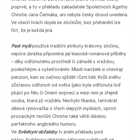
poprvé, a to v překladu zakladatele Společnosti Agathy
Christie Jana Čermáka, ani nebyla česky dosud uvedena.
Ve všech hrách dojde ke zločinům, bez přehánění lze
říct, že je každá jiná.
Past myši
používá tradiční atributy královny zločinu,
nejvíce zkrátka připomíná její klasické románové příběhy
– díky odříznutému prostředí či záhadě s vraždou,
podezřelými a vyšetřováním. Mladí manželé si otevírají
penzion, kam se začnou sjíždět různí lidé. Kvůli sněhu
zůstanou odříznuti od světa (jako byla odříznuta loď
plující po Nilu či Orient-expres) a mezi nimi je zřejmě
osoba, která již vraždila. Nechybí říkanka, tentokrát
děsivá rýmovačka o třech slepých myškách, oproti
prozaickým textům Christie také větší dávkou
perfektního anglického humoru.
Ve
Svědkyni obžaloby
(v jiném překladu pod
názvy
Svědectví obhajoby
a
Korunní svědkyně
) se