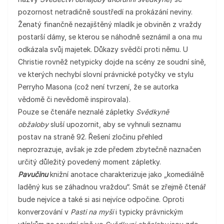
pozornost netradičně soustředí na prokázání neviny.
Ženatý finančně nezajištěný mladík je obviněn z vraždy
postarší dámy, se kterou se náhodně seznámil a ona mu
odkázala svůj majetek. Důkazy svědčí proti němu. U
Christie rovněž netypicky dojde na scény ze soudní síně,
ve kterých nechybí slovní právnické potyčky ve stylu
Perryho Masona (což není tvrzení, že se autorka
vědomě či nevědomě inspirovala).
Pouze se čtenáře neznalé zápletky
Svědkyně
obžaloby
sluší upozornit, aby se vyhnuli seznamu
postav na straně 92. Řešení zločinu přehled
neprozrazuje, avšak je zde předem zbytečně naznačen
určitý důležitý povedený moment zápletky.
Pavučinu
knižní anotace charakterizuje jako „komediálně
laděný kus se záhadnou vraždou“. Smát se zřejmě čtenář
bude nejvíce a také si asi nejvíce odpočine. Oproti
konverzování v
Pasti na myši
i typicky právnickým