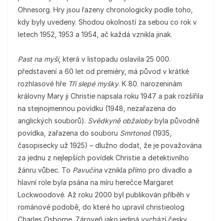
Ohnesorg. Hry jsou řazeny chronologicky podle toho,
kdy byly uvedeny. Shodou okolností za sebou co rok v
letech 1952, 1953 a 1954, ač každá vznikla jinak.
Past na myši
, která v listopadu oslavila 25 000.
představení a 60 let od premiéry, má původ v krátké
rozhlasové hře
Tři slepé myšky
. K 80. narozeninám
královny Mary ji Christie napsala roku 1947 a pak rozšířila
na stejnojmennou povídku (1948, nezařazena do
anglických souborů).
Svědkyně obžaloby
byla původně
povídka, zařazena do souboru
Smrtonoš
(1935,
časopisecky už 1925) – dlužno dodat, že je považována
za jednu z nejlepších povídek Christie a detektivního
žánru vůbec. To
Pavučina
vznikla přímo pro divadlo a
hlavní role byla psána na míru herečce Margaret
Lockwoodové. Až roku 2000 byl publikován příběh v
románové podobě, do které ho upravil christieolog
Charles Osborne. Zároveň jako jediná vychází česky