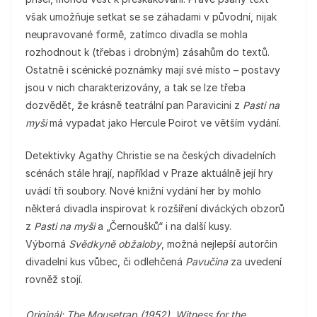
však umožňuje setkat se se záhadami v původní, nijak
neupravované formě, zatímco divadla se mohla
rozhodnout k (třebas i drobným) zásahům do textů.
Ostatně i scénické poznámky mají své místo – postavy
jsou v nich charakterizovány, a tak se lze třeba
dozvědět, že krásně teatrální pan Paravicini z
Pasti na
myši
má vypadat jako Hercule Poirot ve větším vydání.
Detektivky Agathy Christie se na českých divadelních
scénách stále hrají, například v Praze aktuálně její hry
uvádí tři soubory. Nové knižní vydání her by mohlo
některá divadla inspirovat k rozšíření diváckých obzorů
z
Pasti na myši
a „Černoušků“ i na další kusy.
Výborná
Svědkyně obžaloby
, možná nejlepší autorčin
divadelní kus vůbec, či odlehčená
Pavučina
za uvedení
rovněž stojí.
Originál: The Mousetrap (1952), Witness for the