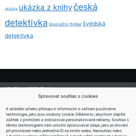
česká
ukázka z knihy
ukázka
detektivka
švédská
špionážní thriller
detektivka
CENTRUM DETEKTIVKY
Lucie Cermanová
Spravovat souhlas s cookies
Majitelka a šéfredaktorka magazínu
Telefon: +420 607 856 085
K ukládání a/nebo přístupu k informacím o zařízení používáme
technologie, jako jsou soubory cookie. Děláme to, abychom zlepšili
E-mail: redakce@centrum-detektivky.cz
zážitek z prohlížení a zobrazovali personalizované reklamy. Souhlas s
Jakékoliv přebírání obsahu povoleno pouze s písemným
těmito technologiemi nám umožní zpracovávat údaje, jako je chování
souhlasem redakce.
při procházení nebo jedinečná ID na tomto webu. Nesouhlas nebo