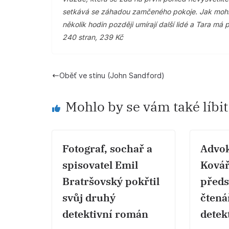
setkává se záhadou zamčeného pokoje. Jak mohl 
několik hodin později umírají další lidé a Tara má 
240 stran, 239 Kč
Oběť ve stínu (John Sandford)
Mohlo by se vám také líbit
Fotograf, sochař a
Advok
spisovatel Emil
Ková
Bratršovský pokřtil
předs
svůj druhý
čtená
detektivní román
detek