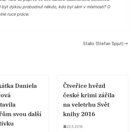
být dýkou probodnut někdo, kdo byl sám v místnosti? O
plné ruce práce.
Stallo (Stefan Spjut)
átka Daniela
Čtveřice hvězd
řová
české krimi zářila
tavila
na veletrhu Svět
řům svou další
knihy 2016
tivku
22.5.2016