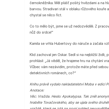
černokněžníka. Měl plášť pošitý hvězdami a na hla
barvou. Stradivari stál v oblaku růžového kouře 
chystal se něco říct.
Co to mělo být, jsme se už nedozvěděli. Z pracov
nůž do srdce!“
Kamila se vrhla Hubertovy do náruče a začala vzlyk
Klid zachoval jen Oskar. Sedl si na nejbližší židli
prohlásil: „Já věděl, že hrajeme hru na chytání vra
Vůbec vám nezávidím, protože máte před sebou 
detektivních románech, co?“
Knihu právě vydalo nakladatelství Moba v edici 
Anotace:
Věc: Vražda. Heslo: Apokalypsa. Tak zněl anonym
hraběte Tovačovského, aby se ujala svého druh
vraždě, která se zdá na první pohled nevysvětlit