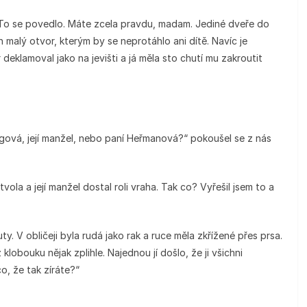
iva. To se povedlo. Máte zcela pravdu, madam. Jediné dveře do
 malý otvor, kterým by se neprotáhlo ani dítě. Navíc je
 deklamoval jako na jevišti a já měla sto chutí mu zakroutit
ergová, její manžel, nebo paní Heřmanová?“ pokoušel se z nás
ola a její manžel dostal roli vraha. Tak co? Vyřešil jsem to a
y. V obličeji byla rudá jako rak a ruce měla zkřížené přes prsa.
z klobouku nějak zplihle. Najednou jí došlo, že ji všichni
o, že tak zíráte?“