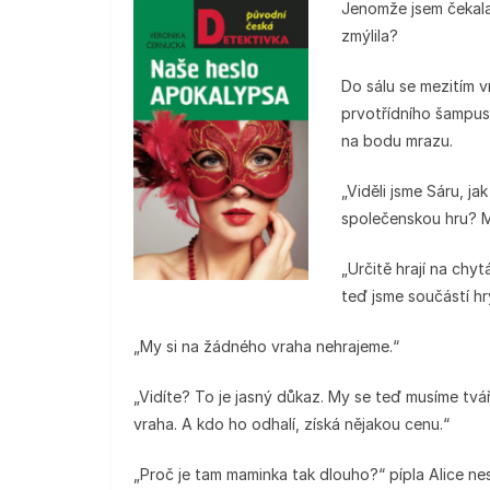
Jenomže jsem čekala 
zmýlila?
Do sálu se mezitím v
prvotřídního šampusu 
na bodu mrazu.
„Viděli jsme Sáru, ja
společenskou hru? M
„Určitě hrají na chy
teď jsme součástí hr
„My si na žádného vraha nehrajeme.“
„Vidíte? To je jasný důkaz. My se teď musíme tvá
vraha. A kdo ho odhalí, získá nějakou cenu.“
„Proč je tam maminka tak dlouho?“ pípla Alice ne