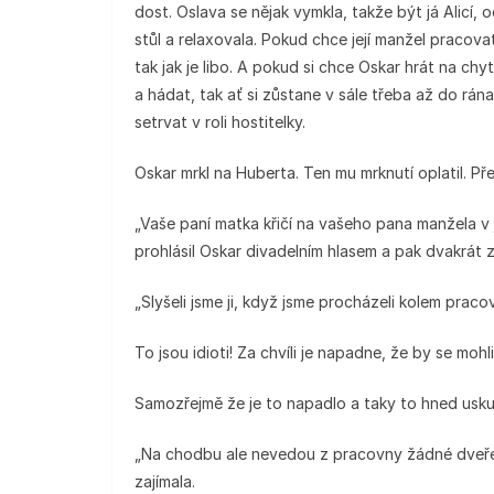
dost. Oslava se nějak vymkla, takže být já Alicí,
stůl a relaxovala. Pokud chce její manžel pracovat
tak jak je libo. A pokud si chce Oskar hrát na chy
a hádat, tak ať si zůstane v sále třeba až do rán
setrvat v roli hostitelky.
Oskar mrkl na Huberta. Ten mu mrknutí oplatil. Př
„Vaše paní matka křičí na vašeho pana manžela v 
prohlásil Oskar divadelním hlasem a pak dvakrát z
„Slyšeli jsme ji, když jsme procházeli kolem praco
To jsou idioti! Za chvíli je napadne, že by se moh
Samozřejmě že je to napadlo a taky to hned uskut
„Na chodbu ale nevedou z pracovny žádné dveře,
zajímala.