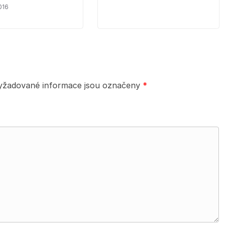
016
yžadované informace jsou označeny
*