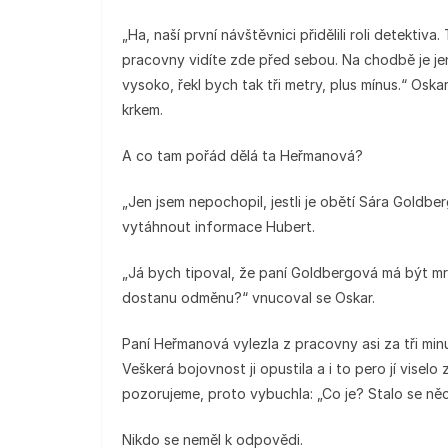
„Ha, naší první návštěvnici přidělili roli detekt
pracovny vidíte zde před sebou. Na chodbě je jen
vysoko, řekl bych tak tři metry, plus mínus.“ Oskar
krkem.
A co tam pořád dělá ta Heřmanová?
„Jen jsem nepochopil, jestli je obětí Sára Goldb
vytáhnout informace Hubert.
„Já bych tipoval, že paní Goldbergová má být mrtv
dostanu odměnu?“ vnucoval se Oskar.
Paní Heřmanová vylezla z pracovny asi za tři minut
Veškerá bojovnost ji opustila a i to pero jí viselo 
pozorujeme, proto vybuchla: „Co je? Stalo se něc
Nikdo se neměl k odpovědi.