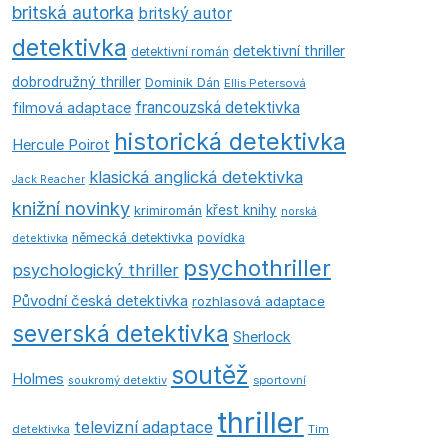
britská autorka
britský autor
detektivka
detektivní thriller
detektivní román
dobrodružný thriller
Dominik Dán
Ellis Petersová
francouzská detektivka
filmová adaptace
historická detektivka
Hercule Poirot
klasická anglická detektivka
Jack Reacher
knižní novinky
křest knihy
krimiromán
norská
německá detektivka
povídka
detektivka
psychothriller
psychologický thriller
Původní česká detektivka
rozhlasová adaptace
severská detektivka
Sherlock
soutěž
Holmes
soukromý detektiv
sportovní
thriller
televizní adaptace
detektivka
Tim