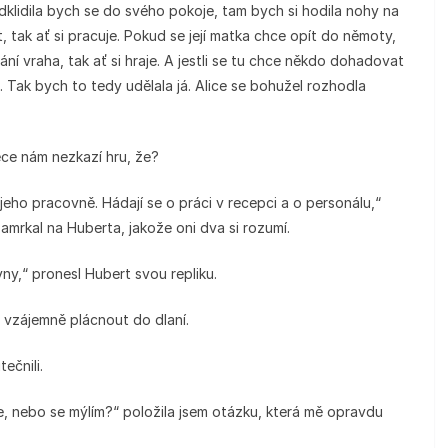
 odklidila bych se do svého pokoje, tam bych si hodila nohy na
, tak ať si pracuje. Pokud se její matka chce opít do němoty,
tání vraha, tak ať si hraje. A jestli se tu chce někdo dohadovat
a. Tak bych to tedy udělala já. Alice se bohužel rozhodla
ece nám nezkazí hru, že?
jeho pracovně. Hádají se o práci v recepci a o personálu,“
amrkal na Huberta, jakože oni dva si rozumí.
vny,“ pronesl Hubert svou repliku.
li vzájemně plácnout do dlaní.
ečnili.
 nebo se mýlím?“ položila jsem otázku, která mě opravdu