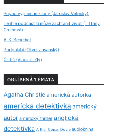
Případ výjimečné klibny (Jaroslav Velinský)
Tenhle podcast ti může zachránit život (Tiffany
Crumová)
A. K. Benedict
Podpalubí (Oliver Jasanský)
Čistič (Vladimír Zlý)
OBLÍBENÁ TÉMATA
Agatha Christie
americká autorka
americká detektivka
americký
anglická
autor
americký thriller
detektivka
audiokniha
Arthur Conan Doyle