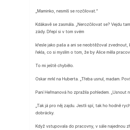
„Maminko, nesmíš se rozčilovat.“
Kdákavě se zasmála. „Nerozčilovat se? Vejdu tam 
zády. Dřepí si v tom svém
křesle jako paša a ani se neobtěžoval zvednout, 
řekla, co si myslím o tom, že by Alice měla pracov
To mi ještě chybělo.
Oskar mrkl na Huberta. „Třeba usnul, madam. Povšim
Paní Heřmanová ho zpražila pohledem. „Usnout na
„Tak já pro něj zajdu. Jestli spí, tak ho hodně ry
dobrácky.
Když vstupovala do pracovny, v sále najednou zha