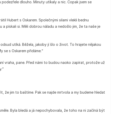
podezřele dlouho. Minuty utíkaly a nic. Copak jsem se
rátil Hubert s Oskarem. Společnými silami vlekli bednu
a pískali si. Měli dobrou náladu a nedošlo jim, že ta naše je
k odsud utíká. Běžela, jakoby jí šlo o život. To hrajete nějakou
y se s Oskarem přidáme.“
tání vraha, pane. Před námi to budou naoko zapírat, protože už
y.“
řit, že jim to baštíme. Pak se najde mrtvola a my budeme hledat
směle. Byla bledá a já nepochybovala, že toho na ni začíná být