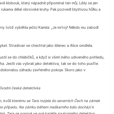
vě klobouk, který nápadně připomínal ten můj. Lišily se jen
a rukama dělal obrovské kruhy. Pak pozvedl blyštivou hůlku a
ny totiž vyběhla ječící Kamila: „Je mrtvý! Někdo mu zabodl
at. Stradivari se chechtal jako šílenec a Alice omdlela.
, pustil se do chlebíčků, a když si všiml mého udiveného pohledu,
ha. Jestli vás vybrali jako detektiva, tak se do toho pusťte.
dokonalou záhadu zavřeného pokoje. Skoro jako v
Původní česká detektivka
, kvůli kterému se Tara rozjela do severních Čech na zámek
ého případu. Na zámku během maškarního bálu dochází k
elná. Tara se poprvé ve své kariéře soukromého detektiva