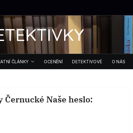
ETEKTIVKY
ATNÍ ČLÁNKY
OCENĚNÍ
DETEKTIVOVÉ
O NÁS
y Černucké Naše heslo: