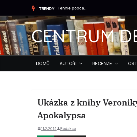
Přeskočit
Tenhle podcast ti může zachránit život (Tiffany Crumová...
TRENDY
na
obsah
CENTRUM D
DOMŮ
AUTOŘI
RECENZE
OST
Ukázka z knihy Veronik
Apokalypsa
11.2.2014
Redakce