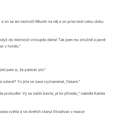
a on se ani neotočí! Mluvím na něj a on je ke mně celou dobu
když do místnosti vstoupila dáma! Tak jsem mu stručně a jasně
at v hotelu.“
l jsem si, že párkrát zívl.“
 oslavě? To jste se zase vyznamenal, Oskare.“
chle probudím. Vy se zatím bavte, já ho přivedu,“ nabídla Kamila
sla světla a ve dveřích stanul Stradivari v masce