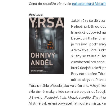
Cenu do soutěže věnovalo
nakladatelství Metaf
Anotace:
Jaké hrůzy se děly za
Nejlepší příběh od do
Islandská odpověď na 
Detektivní thriller ch
je mrazivý i podmanivý
Advokátka Tóra Gudmund
služby se zajímá duše
osvobození pro sebe.
který údajně založil 
Brzy nato začne Tóra
měl co skrývat. Pitva
Tóra si náhle připadá jako ve zlém snu. Vždyť, kd
sklo divné znaky a kde se mrtvé au-pair dožadují
Již vyšlo:
Poslední rituál, Mrazivé světlo, Žhavý h
Mistrné vykreslení obyvatel i atmosféry místa, k