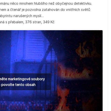
 románu něco mnohem hlubšího než obyčejnou detektivku.
enem a čtenář je pozvolna zatahován do vnitřních světů
labyrintu narušených myslí…
ná s přebalem, 376 stran, 349 Kč
jměte marketingové soubory
a povolte tento obsah