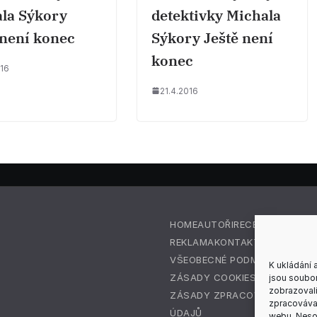
la Sýkory
detektivky Michala
 není konec
Sýkory Ještě není
konec
016
21.4.2016
HOME
AUTOŘI
RECENZE
REDAKC
REKLAMA
KONTAKT
VŠEOBECNÉ PODMÍNKY
K ukládání 
ZÁSADY COOKIES (EU)
jsou soubor
zobrazovali
ZÁSADY ZPRACOVÁNÍ OSOBN
zpracovávat
ÚDAJŮ
webu. Nesou