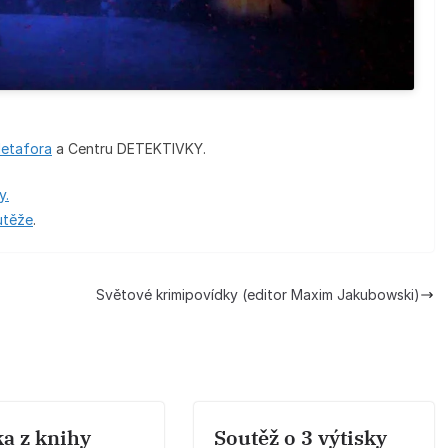
Metafora
a Centru DETEKTIVKY.
y.
utěže
.
Světové krimipovídky (editor Maxim Jakubowski)
a z knihy
Soutěž o 3 výtisky