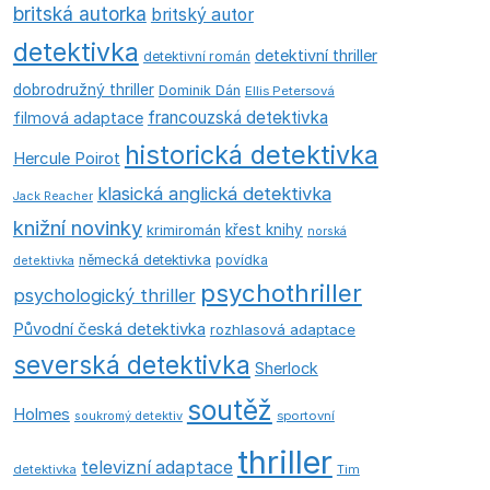
britská autorka
britský autor
detektivka
detektivní thriller
detektivní román
dobrodružný thriller
Dominik Dán
Ellis Petersová
francouzská detektivka
filmová adaptace
historická detektivka
Hercule Poirot
klasická anglická detektivka
Jack Reacher
knižní novinky
křest knihy
krimiromán
norská
německá detektivka
povídka
detektivka
psychothriller
psychologický thriller
Původní česká detektivka
rozhlasová adaptace
severská detektivka
Sherlock
soutěž
Holmes
soukromý detektiv
sportovní
thriller
televizní adaptace
detektivka
Tim