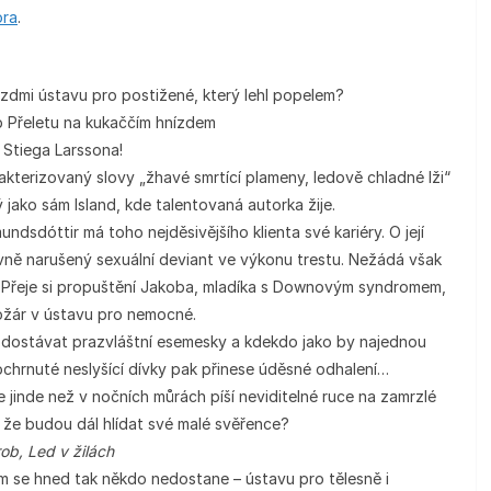
ora
.
 zdmi ústavu pro postižené, který lehl popelem?
b Přeletu na kukaččím hnízdem
Stiega Larssona!
arakterizovaný slovy „žhavé smrtící plameny, ledově chladné lži“
 jako sám Island, kde talentovaná autorka žije.
sdóttir má toho nejděsivějšího klienta své kariéry. O její
vně narušený sexuální deviant ve výkonu trestu. Nežádá však
 Přeje si propuštění Jakoba, mladíka s Downovým syndromem,
požár v ústavu pro nemocné.
 dostávat prazvláštní esemesky a kdekdo jako by najednou
 ochrnuté neslyšící dívky pak přinese úděsné odhalení…
e jinde než v nočních můrách píší neviditelné ruce na zamrzlé
, že budou dál hlídat své malé svěřence?
rob, Led v žilách
am se hned tak někdo nedostane – ústavu pro tělesně i