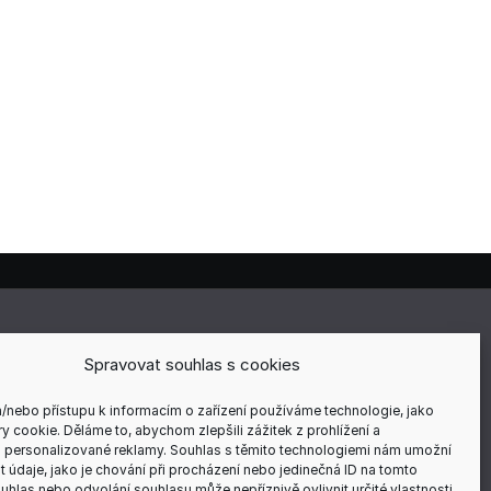
E
Spravovat souhlas s cookies
a/nebo přístupu k informacím o zařízení používáme technologie, jako
y cookie. Děláme to, abychom zlepšili zážitek z prohlížení a
 personalizované reklamy. Souhlas s těmito technologiemi nám umožní
ÍCH
 údaje, jako je chování při procházení nebo jedinečná ID na tomto
hlas nebo odvolání souhlasu může nepříznivě ovlivnit určité vlastnosti