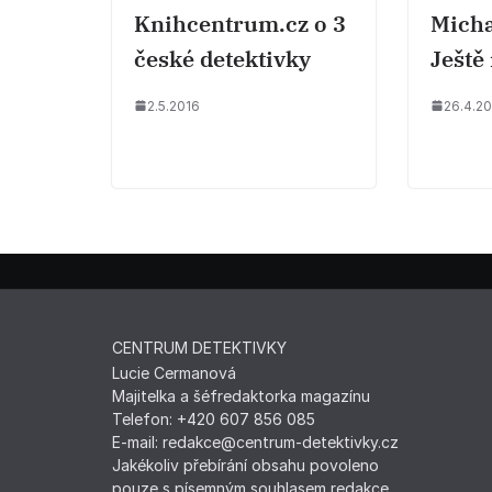
Knihcentrum.cz o 3
Micha
české detektivky
Ještě
2.5.2016
26.4.2
CENTRUM DETEKTIVKY
Lucie Cermanová
Majitelka a šéfredaktorka magazínu
Telefon: +420 607 856 085
E-mail: redakce@centrum-detektivky.cz
Jakékoliv přebírání obsahu povoleno
pouze s písemným souhlasem redakce.