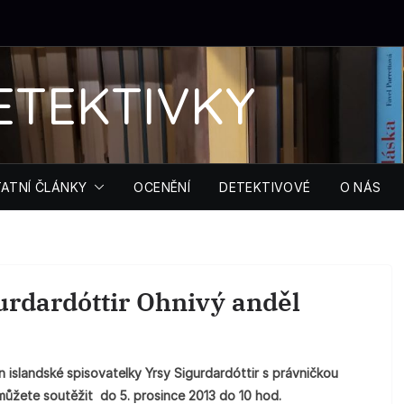
ETEKTIVKY
ATNÍ ČLÁNKY
OCENĚNÍ
DETEKTIVOVÉ
O NÁS
urdardóttir Ohnivý anděl
 islandské spisovatelky Yrsy Sigurdardóttir s právničkou
 můžete soutěžit do 5. prosince 2013 do 10 hod.