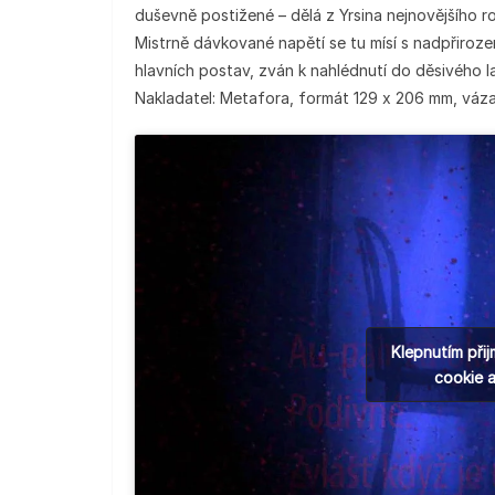
duševně postižené – dělá z Yrsina nejnovějšího
Mistrně dávkované napětí se tu mísí s nadpřiroz
hlavních postav, zván k nahlédnutí do děsivého 
Nakladatel: Metafora, formát 129 x 206 mm, váza
Klepnutím při
cookie 