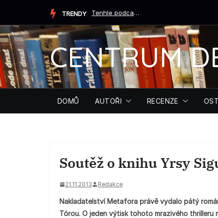
Přeskočit
Tenhle podcast ti může zachránit život (Tiffany Crumová...
TRENDY
na
obsah
CENTRUM D
DOMŮ
AUTOŘI
RECENZE
OST
Soutěž o knihu Yrsy Sig
21.11.2013
Redakce
Nakladatelství Metafora právě vydalo pátý román
Tórou. O jeden výtisk tohoto mrazivého thrilleru