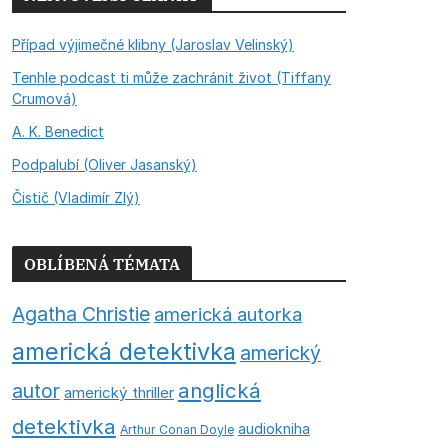
Případ výjimečné klibny (Jaroslav Velinský)
Tenhle podcast ti může zachránit život (Tiffany
Crumová)
A. K. Benedict
Podpalubí (Oliver Jasanský)
Čistič (Vladimír Zlý)
OBLÍBENÁ TÉMATA
Agatha Christie
americká autorka
americká detektivka
americký
anglická
autor
americký thriller
detektivka
audiokniha
Arthur Conan Doyle