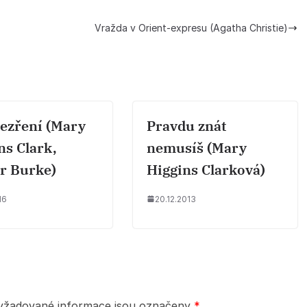
Vražda v Orient-expresu (Agatha Christie)
ezření (Mary
Pravdu znát
ns Clark,
nemusíš (Mary
ir Burke)
Higgins Clarková)
16
20.12.2013
yžadované informace jsou označeny
*