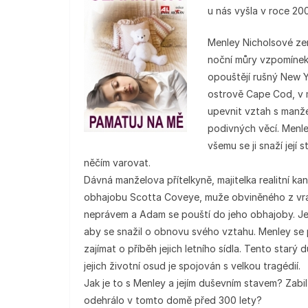
u nás vyšla v roce 20
Menley Nicholsové zemř
noční můry vzpomínek 
opouštějí rušný New Y
ostrově Cape Cod, v 
upevnit vztah s manž
podivných věcí. Menl
všemu se ji snaží její
něčím varovat.
Dávná manželova přítelkyně, majitelka realitní kan
obhajobu Scotta Coveye, muže obviněného z vra
neprávem a Adam se pouští do jeho obhajoby. Je
aby se snažil o obnovu svého vztahu. Menley se p
zajímat o příběh jejich letního sídla. Tento starý
jejich životní osud je spojován s velkou tragédií.
Jak je to s Menley a jejím duševním stavem? Zab
odehrálo v tomto domě před 300 lety?