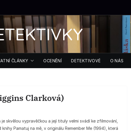
ETEKTIVKY
ATNÍ ČLÁNKY
OCENĚNÍ
DETEKTIVOVÉ
O NÁS
ggins Clarková)
je skvělou vypravěčkou a její tituly velmi svádí ke zfilmování,
ad knihy Pamatuj na mě, v originálu Remember Me (1994), která