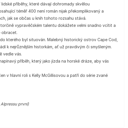
í lidské příběhy, které dávají dohromady skvělou
osahující téměř 400 není román nijak překomplikovaný a
ch, jak se občas u knih tohoto rozsahu stává.
utorčině vypravěčském talentu dokážete velmi snadno vcítit a
e obracet.
do kterého byl situován. Malebný historický ostrov Cape Cod,
ádí k nejrůznějším historkám, ať už pravdivým či smyšleným.
ně vedle vás.
apínavý příběh, který jako jízda na horské dráze, aby vás
 v hlavní roli s Kelly McGillisovou a patří do série zvané
 Alpressu první)