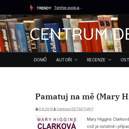
Přeskočit
Tenhle podcast ti může zachránit život (Tiffany Crumová...
TRENDY
na
obsah
CENTRUM D
DOMŮ
AUTOŘI
RECENZE
OST
Pamatuj na mě (Mary Hi
3.8.2010
Centrum DETEKTIVKY
Mary Higgins Clarková 
což je ostatně i příp