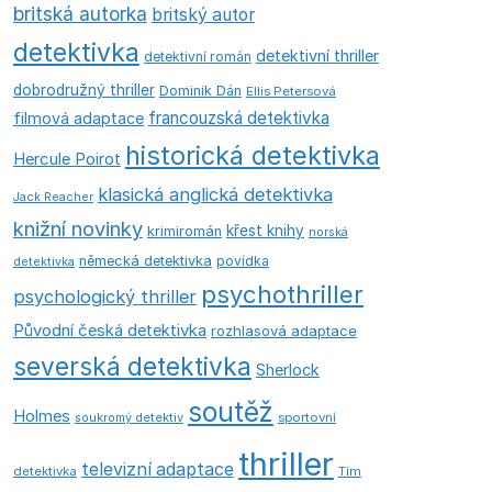
britská autorka
britský autor
detektivka
detektivní thriller
detektivní román
dobrodružný thriller
Dominik Dán
Ellis Petersová
francouzská detektivka
filmová adaptace
historická detektivka
Hercule Poirot
klasická anglická detektivka
Jack Reacher
knižní novinky
křest knihy
krimiromán
norská
německá detektivka
povídka
detektivka
psychothriller
psychologický thriller
Původní česká detektivka
rozhlasová adaptace
severská detektivka
Sherlock
soutěž
Holmes
soukromý detektiv
sportovní
thriller
televizní adaptace
detektivka
Tim