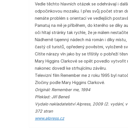
Vedle těchto hlavních otázek se odehrávají i dalš
odpočinkovou mozaiku. I přes svůj počet stran d
nemáte problém s orientací ve vedlejších postavá
Pamatuj na mě je příběhem, do kterého se díky a
oči hltají stránky tak rychle, že je málem nestačít
Nádherně tajemný nádech má román i díky místu, 
častý cíl turistů, opředený pověstmi, vyloženě sv
Cítíte nárazy vln jako by se tříštily o pobřeží těs
Mary Higgins Clarkové se opět povedlo vytvořit n
nakonec dovedl ke strhujícímu závěru.
Televizní film Remember me z roku 1995 byl natočen
Zločiny podle Mary Higgins Clarkové.
Originál: Remember me, 1994
Překlad: Jiří Beneš
Vydalo nakladatelství Alpress, 2009 (2. vydání, v
372 stran
www.alpress.cz