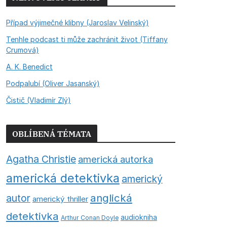
Případ výjimečné klibny (Jaroslav Velinský)
Tenhle podcast ti může zachránit život (Tiffany
Crumová)
A. K. Benedict
Podpalubí (Oliver Jasanský)
Čistič (Vladimír Zlý)
OBLÍBENÁ TÉMATA
Agatha Christie
americká autorka
americká detektivka
americký
anglická
autor
americký thriller
detektivka
audiokniha
Arthur Conan Doyle