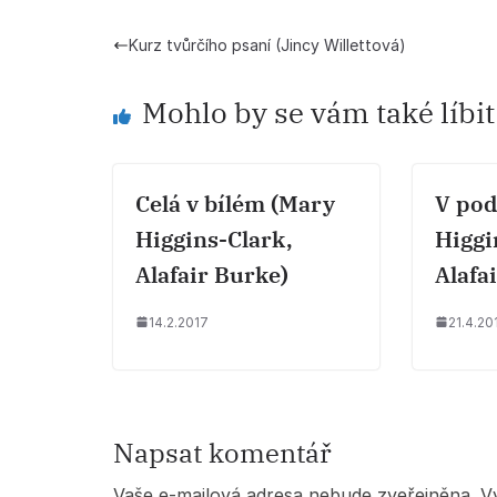
Kurz tvůrčího psaní (Jincy Willettová)
Mohlo by se vám také líbit
Celá v bílém (Mary
V pod
Higgins-Clark,
Higgi
Alafair Burke)
Alafa
14.2.2017
21.4.20
Napsat komentář
Vaše e-mailová adresa nebude zveřejněna.
V