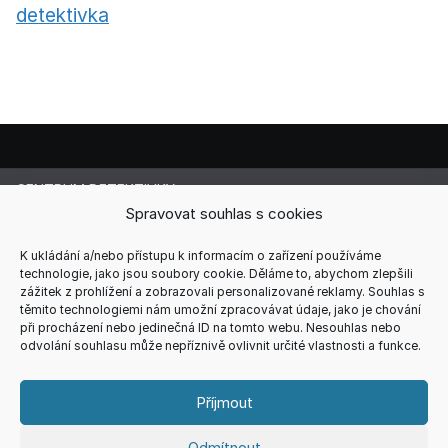
detektivka
CENTRUM DETEKTIVKY
Lucie Cermanová
Spravovat souhlas s cookies
Majitelka a šéfredaktorka magazínu
Telefon: +420 607 856 085
K ukládání a/nebo přístupu k informacím o zařízení používáme
technologie, jako jsou soubory cookie. Děláme to, abychom zlepšili
E-mail: redakce@centrum-detektivky.cz
zážitek z prohlížení a zobrazovali personalizované reklamy. Souhlas s
Jakékoliv přebírání obsahu povoleno pouze s písemným
těmito technologiemi nám umožní zpracovávat údaje, jako je chování
souhlasem redakce.
při procházení nebo jedinečná ID na tomto webu. Nesouhlas nebo
odvolání souhlasu může nepříznivě ovlivnit určité vlastnosti a funkce.
HOME
AUTOŘI
RECENZE
REDAKCE
REKLAMA
KONTAKT
VŠEOBECNÉ PODMÍNKY
ZÁSADY COOKIES (EU)
Příjmout
ZÁSADY ZPRACOVÁNÍ OSOBNÍCH ÚDAJŮ
Odmítnout