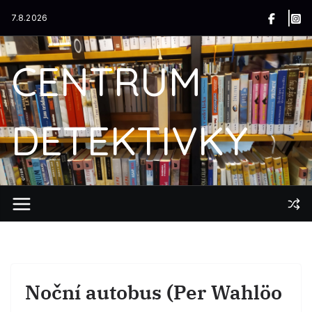
Přeskočit
7.8.2026
na
obsah
CENTRUM
DETEKTIVKY
Noční autobus (Per Wahlöo