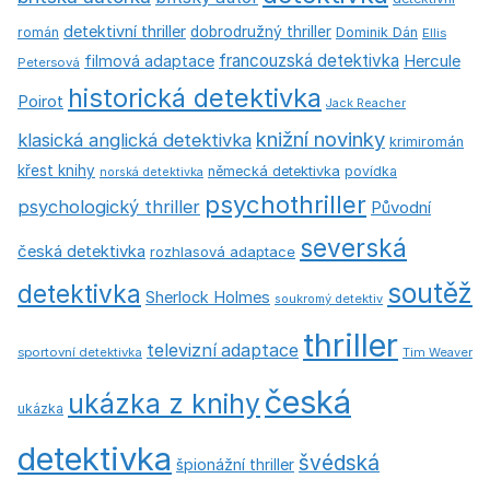
detektivní thriller
dobrodružný thriller
román
Dominik Dán
Ellis
francouzská detektivka
Hercule
filmová adaptace
Petersová
historická detektivka
Poirot
Jack Reacher
knižní novinky
klasická anglická detektivka
krimiromán
křest knihy
německá detektivka
povídka
norská detektivka
psychothriller
psychologický thriller
Původní
severská
česká detektivka
rozhlasová adaptace
soutěž
detektivka
Sherlock Holmes
soukromý detektiv
thriller
televizní adaptace
sportovní detektivka
Tim Weaver
česká
ukázka z knihy
ukázka
detektivka
švédská
špionážní thriller