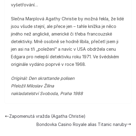
vyšetřování…
Slečna Marplová Agathy Christie by možná řekla, že lidé
jsou všude stejní, ale přece jen – tahle knížka je něco
jiného než anglické, americké či třeba francouzské
detektivky. Mně osobně se hodně líbila, přečetl jsem ji
jen asi na tři „poležení“ a navíc v USA obdržela cenu
Edgara pro nelepší detektivku roku 1971. Ve švédském
originále vydáno poprvé v roce 1968.
Originál: Den skrattande polisen
Přeložil Miloslav Žilina
nakladatelství Svoboda, Praha 1988
Zapomenutá vražda (Agatha Christie)
Bondovka Casino Royale alias Titanic naruby