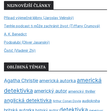
NEJNOVĚJŠÍ ČLÁNKY
Případ výjimečné klibny (Jaroslav Velinský)
Tenhle podcast ti může zachránit život (Tiffany Crumová)
A. K. Benedict
Podpalubí (Oliver Jasanský)
Čistič (Vladimír Zlý)
OBLÍBENÁ TÉMATA
americká
Agatha Christie
americká autorka
detektivka
americký autor
americký thriller
anglická detektivka
audiokniha
Arthur Conan Doyle
detektivka
britská autorka
britský autor
detektivní