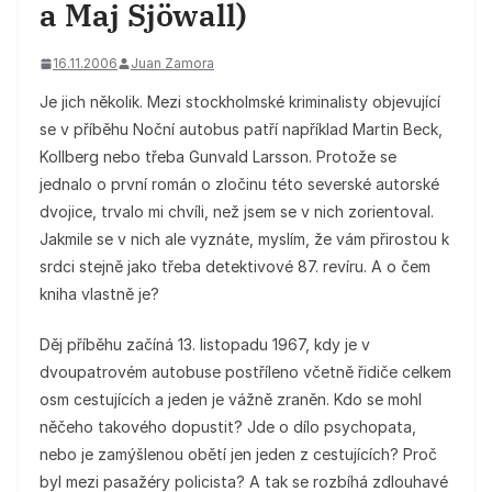
a Maj Sjöwall)
16.11.2006
Juan Zamora
Je jich několik. Mezi stockholmské kriminalisty objevující
se v příběhu Noční autobus patří například Martin Beck,
Kollberg nebo třeba Gunvald Larsson. Protože se
jednalo o první román o zločinu této severské autorské
dvojice, trvalo mi chvíli, než jsem se v nich zorientoval.
Jakmile se v nich ale vyznáte, myslím, že vám přirostou k
srdci stejně jako třeba detektivové 87. revíru. A o čem
kniha vlastně je?
Děj příběhu začíná 13. listopadu 1967, kdy je v
dvoupatrovém autobuse postříleno včetně řidiče celkem
osm cestujících a jeden je vážně zraněn. Kdo se mohl
něčeho takového dopustit? Jde o dílo psychopata,
nebo je zamýšlenou obětí jen jeden z cestujících? Proč
byl mezi pasažéry policista? A tak se rozbíhá zdlouhavé