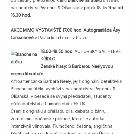
do češtiny přeloženou knihu
Blanche na útěku
u stánku
nakladatelství Pistorius & Olšanská v pátek 18. května
od
16.30 hod.
AKCE MIMO VÝSTAVIŠTĚ 17.00 hod. Autogramiáda Åsy
Larssonové
v Paláci knih Luxor v Praze
18.00–18.50 hod
. AUTORSKÝ SÁL – LEVÉ
KŘÍDLO
Ženské hlasy: S Barbarou Neelyovou
nejeno literatuře
Afroameričanka Barbara Neely, jejíž originální detektivka
Blanche na útěku vychází v nakladatelství Pistorius &
Olšanská, v besedě se svými překladateli, studenty
překladatelství a tlumočnictví z FF UK.
Čtení z originálu a překladu díla, debata o žánru,
žurnalismu i občanské politice, které se autorka
intenzivně věnovala. Tlumočeno: čeština, angličtina
(Svět knihy, s.r.o., Eva Kalivodová a studenti Ústavu