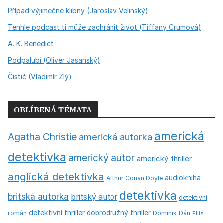
Případ výjimečné klibny (Jaroslav Velinský)
Tenhle podcast ti může zachránit život (Tiffany Crumová)
A. K. Benedict
Podpalubí (Oliver Jasanský)
Čistič (Vladimír Zlý)
OBLÍBENÁ TÉMATA
americká
Agatha Christie
americká autorka
detektivka
americký autor
americký thriller
anglická detektivka
audiokniha
Arthur Conan Doyle
detektivka
britská autorka
britský autor
detektivní
detektivní thriller
dobrodružný thriller
román
Dominik Dán
Ellis