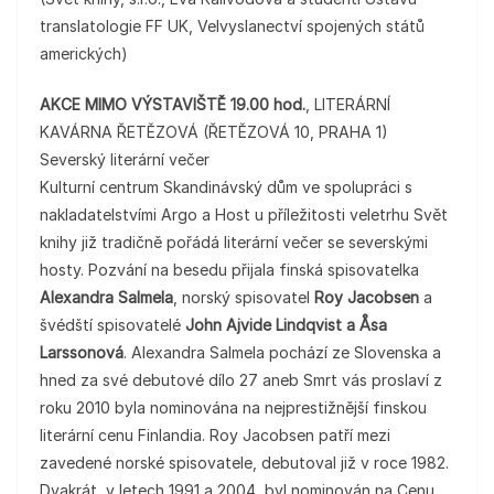
translatologie FF UK, Velvyslanectví spojených států
amerických)
AKCE MIMO VÝSTAVIŠTĚ 19.00 hod.
, LITERÁRNÍ
KAVÁRNA ŘETĚZOVÁ (ŘETĚZOVÁ 10, PRAHA 1)
Severský literární večer
Kulturní centrum Skandinávský dům ve spolupráci s
nakladatelstvími Argo a Host u příležitosti veletrhu Svět
knihy již tradičně pořádá literární večer se severskými
hosty. Pozvání na besedu přijala finská spisovatelka
Alexandra Salmela
, norský spisovatel
Roy Jacobsen
a
švédští spisovatelé
John Ajvide Lindqvist a Åsa
Larssonová
. Alexandra Salmela pochází ze Slovenska a
hned za své debutové dílo 27 aneb Smrt vás proslaví z
roku 2010 byla nominována na nejprestižnější finskou
literární cenu Finlandia. Roy Jacobsen patří mezi
zavedené norské spisovatele, debutoval již v roce 1982.
Dvakrát, v letech 1991 a 2004, byl nominován na Cenu