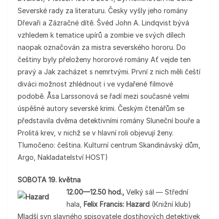
Severské rady za literaturu. Česky vyšly jeho romány
Dřevaři a Zázračné dítě. Švéd John A. Lindqvist bývá
vzhledem k tematice upírů a zombie ve svých dílech
naopak označován za mistra severského hororu. Do
češtiny byly přeloženy hororové romány Ať vejde ten
pravý a Jak zacházet s nemrtvými. První z nich měli čeští
diváci možnost zhlédnout i ve vydařené filmové
podobě. Åsa Larssonová se řadí mezi současné velmi
úspěšné autory severské krimi. Českým čtenářům se
představila dvěma detektivními romány Sluneční bouře a
Prolitá krev, v nichž se v hlavní roli objevují ženy.
Tlumočeno: čeština. Kulturní centrum Skandinávský dům,
Argo, Nakladatelství HOST)
SOBOTA 19. května
12.00—12.50 hod.,
Velký sál — Střední
hala,
Felix Francis: Hazard
(Knižní klub)
Mladší syn slavného spisovatele dostihových detektivek