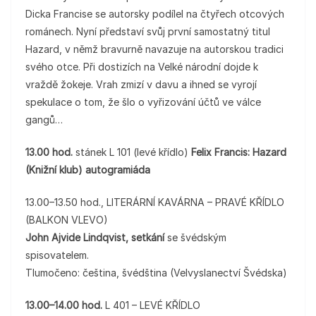
Dicka Francise se autorsky podílel na čtyřech otcových
románech. Nyní představí svůj první samostatný titul
Hazard, v němž bravurně navazuje na autorskou tradici
svého otce. Při dostizích na Velké národní dojde k
vraždě žokeje. Vrah zmizí v davu a ihned se vyrojí
spekulace o tom, že šlo o vyřizování účtů ve válce
gangů…
13.00 hod.
stánek L 101 (levé křídlo)
Felix Francis: Hazard
(Knižní klub) autogramiáda
13.00–13.50 hod., LITERÁRNÍ KAVÁRNA – PRAVÉ KŘÍDLO
(BALKON VLEVO)
John Ajvide Lindqvist, setkání
se švédským
spisovatelem.
Tlumočeno: čeština, švédština (Velvyslanectví Švédska)
13.00–14.00 hod.
L 401 – LEVÉ KŘÍDLO