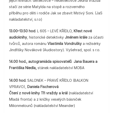
jejich knihách: detektivce – nedetektivce Jedna vražda
stačí ze série Matylda na stopě a rozverného
příběhu pro děti i rodiče Jak se zbavit Mstivý Soni. (JaS
nakladatelství, s.r.o)
13.00–13.50 hod
. L 605 – LEVÉ KŘÍDLO,
Křest nové
audioknihy
, historické detektivky
Jménem krále
za účasti
tvůrců, autora románu
Vlastimila Vondrušky
a režisérky
Jindřišky Novákové (Audiostory). Vyšehrad, spol. s r.o.
14.00 hod., autogramiáda spisovatelů Jana Bauera a
Františka Niedla,
stánek nakladatelství MOBA
14.00 hod.
SALONEK – PRAVÉ KŘÍDLO (BALKON
VPRAVO),
Daniela Fischerová
Čtení z nové knihy Tři vraždy a král
(nakladatelství
Mladá fronta) a z knížky veselých básniček
Milionmelounů (nakladatelství Meander)