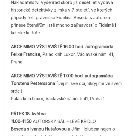
Nakladatelství Vyšehrad skoro již deset let vydává
historické detektivky z Irska v 7. století, ve kterých
případy řeší právnička Fidelma. Beseda s autorem
přinese čtenářům jistě mnoho zajímavostí o Fidelmě i
keltské kultuře.
AKCE MIMO VÝSTAVIŠTĚ 16.00 hod
.
autogramiáda
Felixe Francise
, Palác knih Luxor, Václavské nám. 41,
Praha
AKCE MIMO VÝSTAVIŠTĚ 17.00 hod. autogramiáda
Torstena Petterssona
(Dej mi své oči, Skryj mě ve svém
srdci)
Palác knih Luxor, Václavské náměstí 41, Praha 1
PÁTEK 18. května
11.00–11.50
AUTORSKÝ SÁL – LEVÉ KŘÍDLO
Beseda s Ivanou Hutařovou
a Jiřím Holubem nejen o