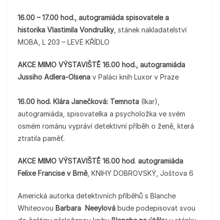
16.00 – 17.00 hod., autogramiáda spisovatele a
historika Vlastimila Vondrušky
, stánek nakladatelství
MOBA, L 203 – LEVÉ KŘÍDLO
AKCE MIMO VÝSTAVIŠTĚ 16.00 hod., autogramiáda
Jussiho Adlera-Olsena
v Paláci knih Luxor v Praze
16.00 hod. Klára Janečková: Temnota
(Ikar),
autogramiáda, spisovatelka a psycholožka ve svém
osmém románu vypráví detektivní příběh o ženě, která
ztratila paměť.
AKCE MIMO VÝSTAVIŠTĚ 16.00 hod
.
autogramiáda
Felixe Francise v Brně
, KNIHY DOBROVSKÝ, Joštova 6
Americká autorka detektivních příběhů s Blanche
Whiteovou
Barbara Neeylová
bude podepisovat svou