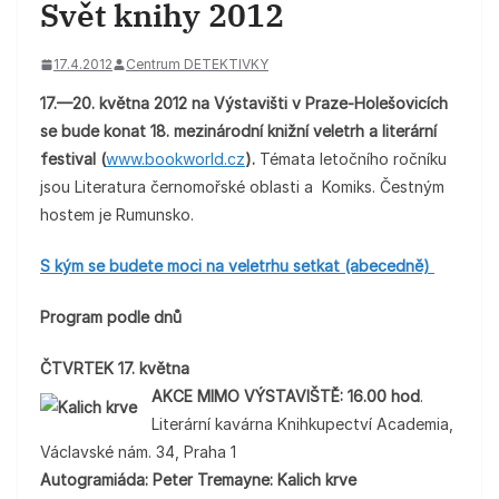
Svět knihy 2012
17.4.2012
Centrum DETEKTIVKY
17.—20. května 2012 na Výstavišti v Praze-Holešovicích
se bude konat 18. mezinárodní knižní veletrh a literární
festival (
www.bookworld.cz
).
Témata letočního ročníku
jsou Literatura černomořské oblasti a Komiks.
Čestným
hostem je Rumunsko.
S kým se budete moci na veletrhu setkat (abecedně)
Program podle dnů
ČTVRTEK 17. května
AKCE MIMO VÝSTAVIŠTĚ: 16.00 hod
.
Literární kavárna Knihkupectví Academia,
Václavské nám. 34, Praha 1
Autogramiáda: Peter Tremayne: Kalich krve