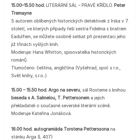
15.00–15.50 hod.
LITERÁRNÍ SÁL – PRAVÉ KŘÍDLO.
Peter
Tremayne
S autorem oblíbených historických detektivek z Irska v 7.
století, ve kterých případy řeší sestra Fidelma s bratrem
Eadulfem, se můžete osobně setkat při prezentaci jeho
již třinácti vyšlých knih.
Moderuje: Hana Whitton, spisovatelka historických
románů.
Tlumočeno: čeština, angličtina (Vyšehrad, spol. s r.o.,
Svět knihy, s.r.o..)
15.00 – 15.50 hod. Argo na severu
, sál Rosteme s knihou
beseda s A. Salmelou, T. Pettersonem
a jejich
překladateli o současné severské literární scéně.
Moderuje Kateřina Jonášová.
16.00 hod. autogramiáda Torstena Petterssona
na
stánku Arga (L 407)