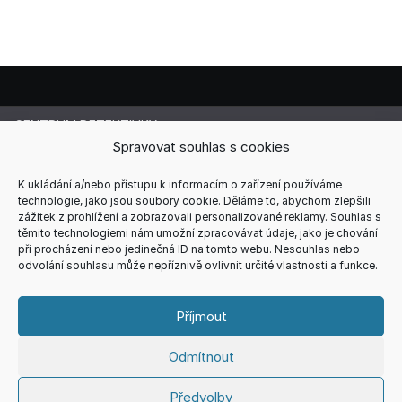
CENTRUM DETEKTIVKY
Lucie Cermanová
Spravovat souhlas s cookies
Majitelka a šéfredaktorka magazínu
Telefon: +420 607 856 085
K ukládání a/nebo přístupu k informacím o zařízení používáme
technologie, jako jsou soubory cookie. Děláme to, abychom zlepšili
E-mail: redakce@centrum-detektivky.cz
zážitek z prohlížení a zobrazovali personalizované reklamy. Souhlas s
Jakékoliv přebírání obsahu povoleno pouze s písemným
těmito technologiemi nám umožní zpracovávat údaje, jako je chování
souhlasem redakce.
při procházení nebo jedinečná ID na tomto webu. Nesouhlas nebo
odvolání souhlasu může nepříznivě ovlivnit určité vlastnosti a funkce.
HOME
AUTOŘI
RECENZE
REDAKCE
REKLAMA
KONTAKT
VŠEOBECNÉ PODMÍNKY
ZÁSADY COOKIES (EU)
Příjmout
ZÁSADY ZPRACOVÁNÍ OSOBNÍCH ÚDAJŮ
Odmítnout
Copyright © 2026
CENTRUM DETEKTIVKY
Theme. All rights
Předvolby
reserved.