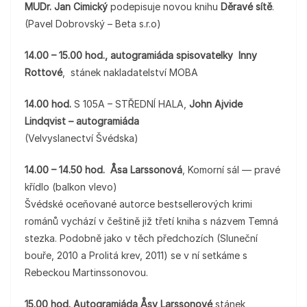
MUDr. Jan Cimický
podepisuje novou knihu
Děravé sítě
.
(Pavel Dobrovský – Beta s.r.o)
14.00 – 15.00 hod., autogramiáda spisovatelky Inny
Rottové
, stánek nakladatelství MOBA
14.00 hod.
S 105A – STŘEDNÍ HALA,
John Ajvide
Lindqvist – autogramiáda
(Velvyslanectví Švédska)
14.00 – 14.50 hod.
Åsa Larssonová
, Komorní sál — pravé
křídlo (balkon vlevo)
Švédské oceňované autorce bestsellerových krimi
románů vychází v češtině již třetí kniha s názvem Temná
stezka. Podobně jako v těch předchozích (Sluneční
bouře, 2010 a Prolitá krev, 2011) se v ní setkáme s
Rebeckou Martinssonovou.
15.00 hod. Autogramiáda Åsy Larssonové
stánek