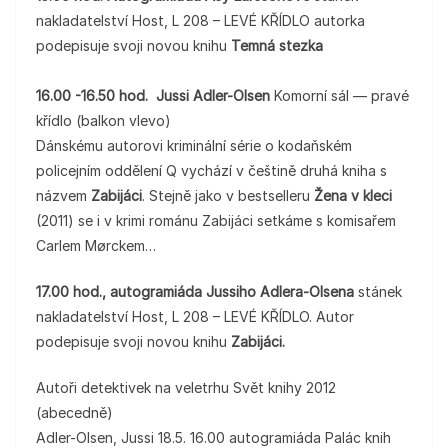
nakladatelství Host, L 208 – LEVÉ KŘÍDLO autorka
podepisuje svoji novou knihu
Temná stezka
16.00 -16.50 hod. Jussi Adler-Olsen
Komorní sál — pravé
křídlo (balkon vlevo)
Dánskému autorovi kriminální série o kodaňském
policejním oddělení Q vychází v češtině druhá kniha s
názvem
Zabijáci
. Stejně jako v bestselleru
Žena v kleci
(2011) se i v krimi románu Zabijáci setkáme s komisařem
Carlem Mørckem…
17.00 hod., autogramiáda Jussiho Adlera-Olsena
stánek
nakladatelství Host, L 208 – LEVÉ KŘÍDLO. Autor
podepisuje svoji novou knihu
Zabijáci.
Autoři detektivek na veletrhu Svět knihy 2012
(abecedně)
Adler-Olsen, Jussi 18.5. 16.00 autogramiáda Palác knih