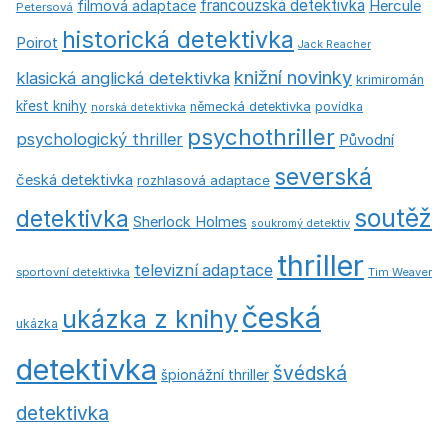
francouzská detektivka
Hercule
filmová adaptace
Petersová
historická detektivka
Poirot
Jack Reacher
knižní novinky
klasická anglická detektivka
krimiromán
křest knihy
německá detektivka
povídka
norská detektivka
psychothriller
psychologický thriller
Původní
severská
česká detektivka
rozhlasová adaptace
soutěž
detektivka
Sherlock Holmes
soukromý detektiv
thriller
televizní adaptace
sportovní detektivka
Tim Weaver
česká
ukázka z knihy
ukázka
detektivka
švédská
špionážní thriller
detektivka