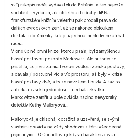
svůj rukopis raději vydavateli do Británie, a ten nejenže
souhlasil s vydáním, ale chtěl hned i druhý díl! Na
frankfurtském knižním veletrhu pak prodali práva do
dalších evropských zemí, až se nakonec obloukem
dostala i do Ameriky, kde jí najednou mohli div ne utrhat
ruce…
V oné úplně první knize, kterou psala, byl zamýšlenou
hlavní postavou policista Markowitz. Ale autorka se
přistihla, že ji víc zajímá tvoření vedlejší ženské postavy,
a dávala jí postupně víc a víc prostoru, až byly v knize
hlavní postavy dvě, a ty se navzájem tloukly. A tak to
autorka rozsekla jednoduše – nechala zkrátka
Markowitze zemřít a pole ovládla naplno
newyorský
detektiv Kathy Malloryová
…
Malloryová je chladná, odtažitá a uzavřená, se svými
vlastními pravidly ne vždy shodnými s těmi všeobecně
přijímanými… O’Connellová ji kdysi charakterizovala