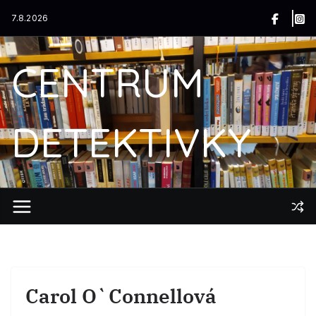
Přeskočit
7.8.2026
na
obsah
CENTRUM
DETEKTIVKY
Carol O`Connellová