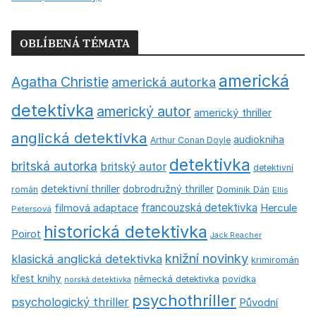
OBLÍBENÁ TÉMATA
americká
Agatha Christie
americká autorka
detektivka
americký autor
americký thriller
anglická detektivka
audiokniha
Arthur Conan Doyle
detektivka
britská autorka
britský autor
detektivní
detektivní thriller
dobrodružný thriller
román
Dominik Dán
Ellis
francouzská detektivka
Hercule
filmová adaptace
Petersová
historická detektivka
Poirot
Jack Reacher
knižní novinky
klasická anglická detektivka
krimiromán
křest knihy
německá detektivka
povídka
norská detektivka
psychothriller
psychologický thriller
Původní