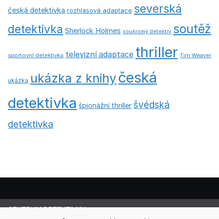
severská
česká detektivka
rozhlasová adaptace
soutěž
detektivka
Sherlock Holmes
soukromý detektiv
thriller
televizní adaptace
sportovní detektivka
Tim Weaver
česká
ukázka z knihy
ukázka
detektivka
švédská
špionážní thriller
detektivka
CENTRUM DETEKTIVKY