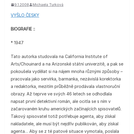
9.1.2008
Michaela Turková
VYŠLO ČESKY
BIOGRAFIE ::
* 1947
Tato autorka studovala na California Institute of
Arts/Chouinard a na Arizonské státní univerzitě, a pak se
pokoušela vydělat si na nájem mnoha různými způsoby –
pracovala jako servírka, barmanka, nezávislá korektorka
a redaktorka, mezitím průběžně prodávala vlastnoruční
obrazy. Až teprve ve svých 46 letech se odhodlala
napsat první detektivní román, ale ocitla se s ním v
začarovaném kruhu amerických začínajících spisovatelů.
Takový spisovatel totiž potřebuje agenta, aby získal
nakladatele, ale musí být nejdřív publikován, aby získal
agenta… Aby se z té patové situace vymotala, poslala