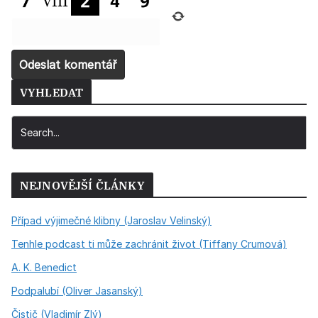
VYHLEDAT
NEJNOVĚJŠÍ ČLÁNKY
Případ výjimečné klibny (Jaroslav Velinský)
Tenhle podcast ti může zachránit život (Tiffany Crumová)
A. K. Benedict
Podpalubí (Oliver Jasanský)
Čistič (Vladimír Zlý)