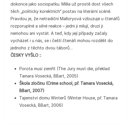
dokonce jako sociopatku. Měla už prostě dost všech
těch „politicky korektních“ postav na literární scéně.
Pravdou je, že netradiční Malloryová vzbuzuje u čtenářů
rozporuplné a silné reakce – jedni ji milují, druzí ji
nemohou ani vystát. A teď, kdy její případy začaly
vycházet i u nás, se i čeští čtenáři mohou rozdělit do
jednoho z těchto dvou táborů…
ČESKY VYŠLO ::
Porota musí zemřít (The Jury must die, překlad
Tamara Vosecká, BBart, 2005)
Škola zločinu (Crime school, př. Tamara Vosecká,
BBart, 2007)
Tajemství domu Winterů (Winter House, př. Tamara
Vosecká, BBart, 2006)