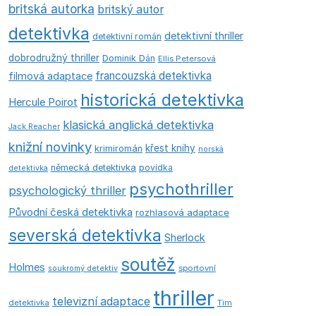
britská autorka
britský autor
detektivka
detektivní thriller
detektivní román
dobrodružný thriller
Dominik Dán
Ellis Petersová
francouzská detektivka
filmová adaptace
historická detektivka
Hercule Poirot
klasická anglická detektivka
Jack Reacher
knižní novinky
křest knihy
krimiromán
norská
německá detektivka
povídka
detektivka
psychothriller
psychologický thriller
Původní česká detektivka
rozhlasová adaptace
severská detektivka
Sherlock
soutěž
Holmes
soukromý detektiv
sportovní
thriller
televizní adaptace
detektivka
Tim