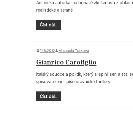
Americká autorka má bohaté zkušenosti z oblasti p
realistické a temné
Číst dál...
11.6.2012
Michaela Turková
Gianrico Carofiglio
Italský soudce a politik, který si splnil sen a stal s
spisovatelem – píše právnické thrillery
Číst dál...