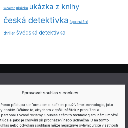
ukázka z knihy
ukázka
Weaver
česká detektivka
špionážní
švédská detektivka
thriller
E
Spravovat souhlas s cookies
a/nebo přístupu k informacím o zařízení používáme technologie, jako
y cookie. Děláme to, abychom zlepšili zážitek z prohlížení a
 personalizované reklamy. Souhlas s těmito technologiemi nám umožní
ÍCH
 údaje, jako je chování při procházení nebo jedinečná ID na tomto
hlas nebo odvolání souhlasu může nepříznivě ovlivnit určité vlastnosti