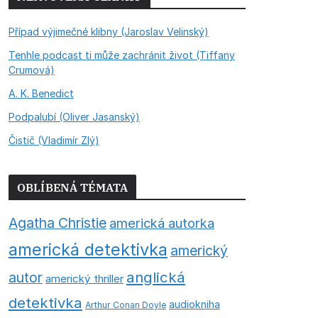
Případ výjimečné klibny (Jaroslav Velinský)
Tenhle podcast ti může zachránit život (Tiffany
Crumová)
A. K. Benedict
Podpalubí (Oliver Jasanský)
Čistič (Vladimír Zlý)
OBLÍBENÁ TÉMATA
Agatha Christie
americká autorka
americká detektivka
americký
anglická
autor
americký thriller
detektivka
audiokniha
Arthur Conan Doyle