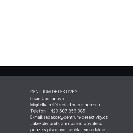
CENTRUM DETEKTIVKY
Lucie Cermanová
Majitelka a šéfredaktorka magazínu
Telefon: +420 607 856 085
E-mail: redakce@centrum-detektivky.cz
Jakékoliv přebírání obsahu povoleno
pouze s písemným souhlasem redakce.