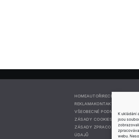
HOME
AUTOŘI
RECENZE
REDAKC
REKLAMA
KONTAKT
VŠEOBECNÉ PODMÍNKY
K ukládání 
ZÁSADY COOKIES (EU)
jsou soubor
zobrazovali
ZÁSADY ZPRACOVÁNÍ OSOBN
zpracovávat
ÚDAJŮ
webu. Nesou