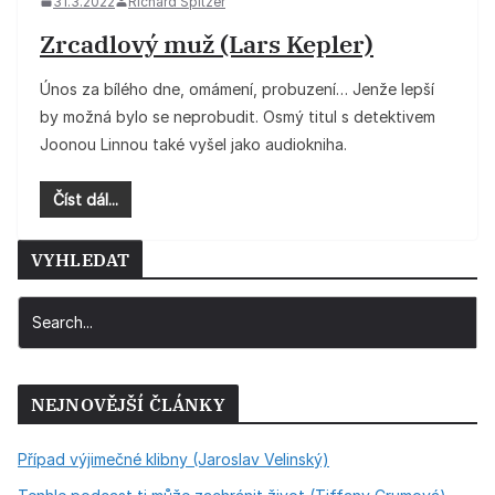
31.3.2022
Richard Spitzer
Zrcadlový muž (Lars Kepler)
Únos za bílého dne, omámení, probuzení… Jenže lepší
by možná bylo se neprobudit. Osmý titul s detektivem
Joonou Linnou také vyšel jako audiokniha.
Číst dál...
VYHLEDAT
NEJNOVĚJŠÍ ČLÁNKY
Případ výjimečné klibny (Jaroslav Velinský)