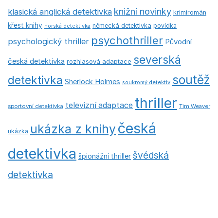
knižní novinky
klasická anglická detektivka
krimiromán
křest knihy
německá detektivka
povídka
norská detektivka
psychothriller
psychologický thriller
Původní
severská
česká detektivka
rozhlasová adaptace
soutěž
detektivka
Sherlock Holmes
soukromý detektiv
thriller
televizní adaptace
sportovní detektivka
Tim Weaver
česká
ukázka z knihy
ukázka
detektivka
švédská
špionážní thriller
detektivka