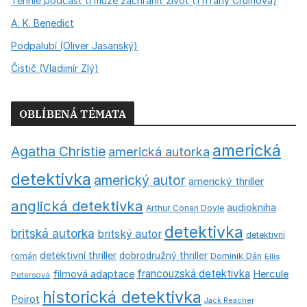
Tenhle podcast ti může zachránit život (Tiffany Crumová)
A. K. Benedict
Podpalubí (Oliver Jasanský)
Čistič (Vladimír Zlý)
OBLÍBENÁ TÉMATA
americká
Agatha Christie
americká autorka
detektivka
americký autor
americký thriller
anglická detektivka
audiokniha
Arthur Conan Doyle
detektivka
britská autorka
britský autor
detektivní
detektivní thriller
dobrodružný thriller
román
Dominik Dán
Ellis
francouzská detektivka
Hercule
filmová adaptace
Petersová
historická detektivka
Poirot
Jack Reacher