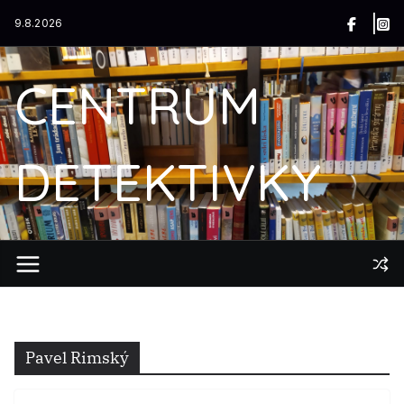
Přeskočit
9.8.2026
na
obsah
CENTRUM
DETEKTIVKY
Pavel Rimský