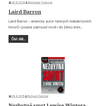
30.9.2019
Michaela Turková
Laird Barron
Laird Barron – americký autor temných makabrózních
hororů i poezie zabrousil nově i do žánru krimi…
Číst dál...
29.4.2015
Richard Spitzer
Nezbytná smrt Lewise Wintera