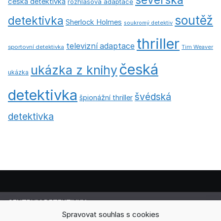
česká detektivka
rozhlasová adaptace
soutěž
detektivka
Sherlock Holmes
soukromý detektiv
thriller
televizní adaptace
sportovní detektivka
Tim Weaver
česká
ukázka z knihy
ukázka
detektivka
švédská
špionážní thriller
detektivka
CENTRUM DETEKTIVKY
Spravovat souhlas s cookies
Lucie Cermanová