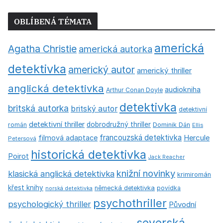
OBLÍBENÁ TÉMATA
americká
Agatha Christie
americká autorka
detektivka
americký autor
americký thriller
anglická detektivka
audiokniha
Arthur Conan Doyle
detektivka
britská autorka
britský autor
detektivní
detektivní thriller
dobrodružný thriller
román
Dominik Dán
Ellis
francouzská detektivka
Hercule
filmová adaptace
Petersová
historická detektivka
Poirot
Jack Reacher
knižní novinky
klasická anglická detektivka
krimiromán
křest knihy
německá detektivka
povídka
norská detektivka
psychothriller
psychologický thriller
Původní
severská