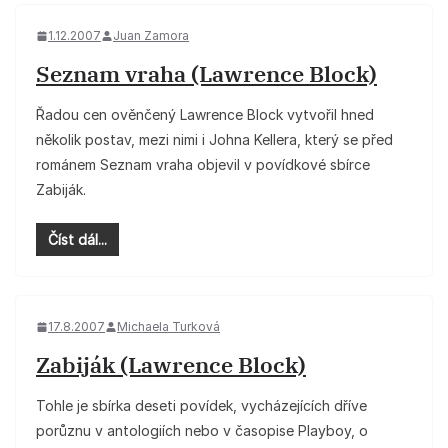
1.12.2007
Juan Zamora
Seznam vraha (Lawrence Block)
Řadou cen ověnčený Lawrence Block vytvořil hned
několik postav, mezi nimi i Johna Kellera, který se před
románem Seznam vraha objevil v povídkové sbírce
Zabiják.
Číst dál...
17.8.2007
Michaela Turková
Zabiják (Lawrence Block)
Tohle je sbírka deseti povídek, vycházejících dříve
porůznu v antologiích nebo v časopise Playboy, o