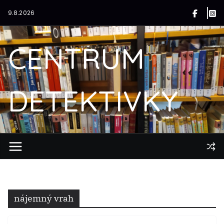
Přeskočit
9.8.2026
na
obsah
CENTRUM
DETEKTIVKY
nájemný vrah