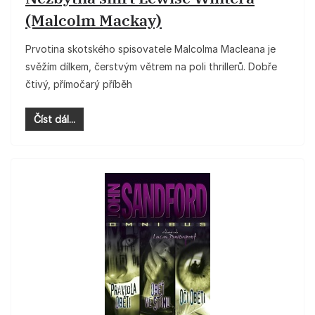
(Malcolm Mackay)
Prvotina skotského spisovatele Malcolma Macleana je
svěžím dílkem, čerstvým větrem na poli thrillerů. Dobře
čtivý, přímočarý příběh
Číst dál...