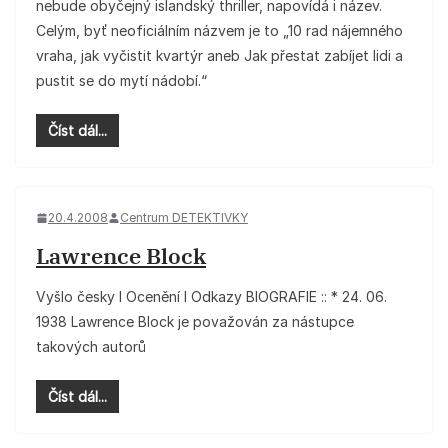
nebude obyčejný islandský thriller, napovídá i název.
Celým, byť neoficiálním názvem je to „10 rad nájemného
vraha, jak vyčistit kvartýr aneb Jak přestat zabíjet lidi a
pustit se do mytí nádobí.“
Číst dál...
20.4.2008
Centrum DETEKTIVKY
Lawrence Block
Vyšlo česky I Ocenění I Odkazy BIOGRAFIE :: * 24. 06.
1938 Lawrence Block je považován za nástupce
takových autorů
Číst dál...