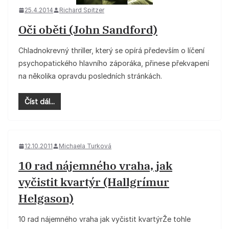
25.4.2014
Richard Spitzer
Oči oběti (John Sandford)
Chladnokrevný thriller, který se opírá především o líčení
psychopatického hlavního záporáka, přinese překvapení
na několika opravdu posledních stránkách.
Číst dál...
12.10.2011
Michaela Turková
10 rad nájemného vraha, jak
vyčistit kvartýr (Hallgrímur
Helgason)
10 rad nájemného vraha jak vyčistit kvartýrŽe tohle