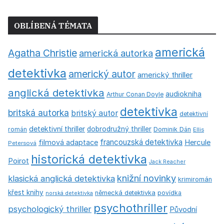
OBLÍBENÁ TÉMATA
americká
Agatha Christie
americká autorka
detektivka
americký autor
americký thriller
anglická detektivka
audiokniha
Arthur Conan Doyle
detektivka
britská autorka
britský autor
detektivní
detektivní thriller
dobrodružný thriller
román
Dominik Dán
Ellis
francouzská detektivka
Hercule
filmová adaptace
Petersová
historická detektivka
Poirot
Jack Reacher
knižní novinky
klasická anglická detektivka
krimiromán
křest knihy
německá detektivka
povídka
norská detektivka
psychothriller
psychologický thriller
Původní