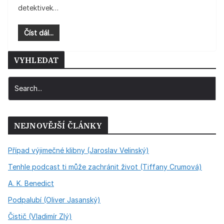
detektivek…
Číst dál...
VYHLEDAT
NEJNOVĚJŠÍ ČLÁNKY
Případ výjimečné klibny (Jaroslav Velinský)
Tenhle podcast ti může zachránit život (Tiffany Crumová)
A. K. Benedict
Podpalubí (Oliver Jasanský)
Čistič (Vladimír Zlý)