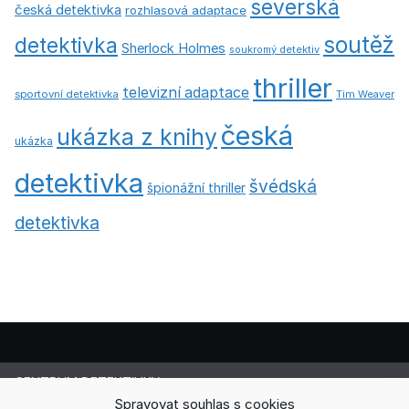
severská
česká detektivka
rozhlasová adaptace
soutěž
detektivka
Sherlock Holmes
soukromý detektiv
thriller
televizní adaptace
sportovní detektivka
Tim Weaver
česká
ukázka z knihy
ukázka
detektivka
švédská
špionážní thriller
detektivka
CENTRUM DETEKTIVKY
Lucie Cermanová
Spravovat souhlas s cookies