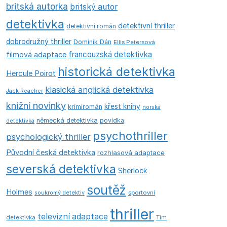
britská autorka
britský autor
detektivka
detektivní thriller
detektivní román
dobrodružný thriller
Dominik Dán
Ellis Petersová
francouzská detektivka
filmová adaptace
historická detektivka
Hercule Poirot
klasická anglická detektivka
Jack Reacher
knižní novinky
křest knihy
krimiromán
norská
německá detektivka
povídka
detektivka
psychothriller
psychologický thriller
Původní česká detektivka
rozhlasová adaptace
severská detektivka
Sherlock
soutěž
Holmes
soukromý detektiv
sportovní
thriller
televizní adaptace
detektivka
Tim