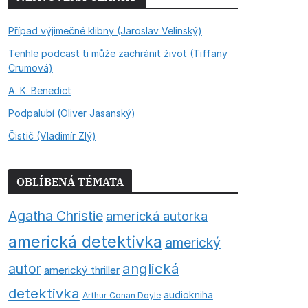
Případ výjimečné klibny (Jaroslav Velinský)
Tenhle podcast ti může zachránit život (Tiffany
Crumová)
A. K. Benedict
Podpalubí (Oliver Jasanský)
Čistič (Vladimír Zlý)
OBLÍBENÁ TÉMATA
Agatha Christie
americká autorka
americká detektivka
americký
anglická
autor
americký thriller
detektivka
audiokniha
Arthur Conan Doyle