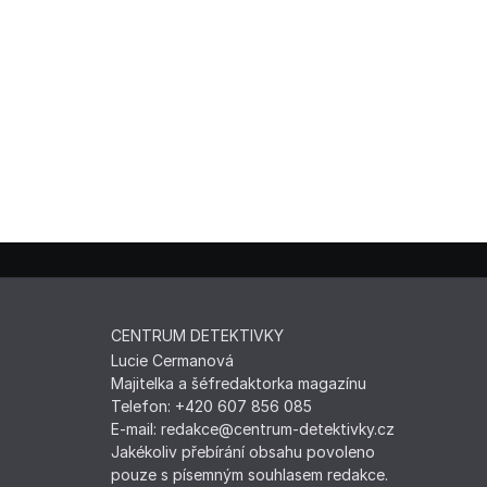
CENTRUM DETEKTIVKY
Lucie Cermanová
Majitelka a šéfredaktorka magazínu
Telefon: +420 607 856 085
E-mail: redakce@centrum-detektivky.cz
Jakékoliv přebírání obsahu povoleno
pouze s písemným souhlasem redakce.