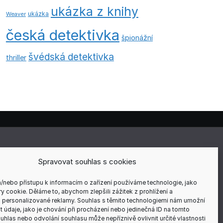
ukázka z knihy
ukázka
Weaver
česká detektivka
špionážní
švédská detektivka
thriller
E
Spravovat souhlas s cookies
a/nebo přístupu k informacím o zařízení používáme technologie, jako
y cookie. Děláme to, abychom zlepšili zážitek z prohlížení a
 personalizované reklamy. Souhlas s těmito technologiemi nám umožní
ÍCH
 údaje, jako je chování při procházení nebo jedinečná ID na tomto
hlas nebo odvolání souhlasu může nepříznivě ovlivnit určité vlastnosti