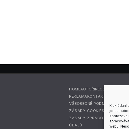
HOME
AUTOŘI
RECENZE
REDAKC
REKLAMA
KONTAKT
VŠEOBECNÉ PODMÍNKY
K ukládání 
ZÁSADY COOKIES (EU)
jsou soubor
zobrazovali
ZÁSADY ZPRACOVÁNÍ OSOBN
zpracovávat
ÚDAJŮ
webu. Nesou