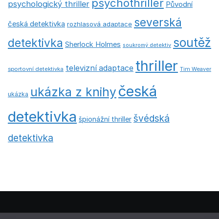
psychothriller
psychologický thriller
Původní
severská
česká detektivka
rozhlasová adaptace
soutěž
detektivka
Sherlock Holmes
soukromý detektiv
thriller
televizní adaptace
sportovní detektivka
Tim Weaver
česká
ukázka z knihy
ukázka
detektivka
švédská
špionážní thriller
detektivka