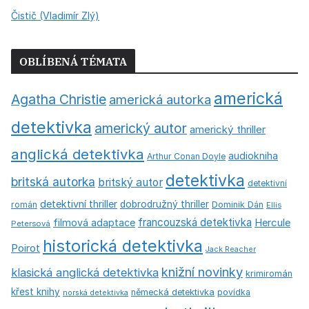
Čistič (Vladimír Zlý)
OBLÍBENÁ TÉMATA
americká
Agatha Christie
americká autorka
detektivka
americký autor
americký thriller
anglická detektivka
audiokniha
Arthur Conan Doyle
detektivka
britská autorka
britský autor
detektivní
detektivní thriller
dobrodružný thriller
román
Dominik Dán
Ellis
francouzská detektivka
Hercule
filmová adaptace
Petersová
historická detektivka
Poirot
Jack Reacher
knižní novinky
klasická anglická detektivka
krimiromán
křest knihy
německá detektivka
povídka
norská detektivka