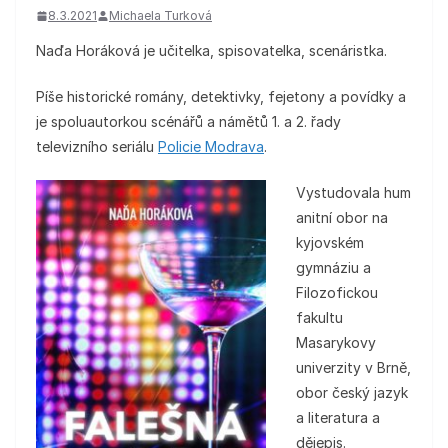
8.3.2021
Michaela Turková
Naďa Horáková je učitelka, spisovatelka, scenáristka.
Píše historické romány, detektivky, fejetony a povídky a
je spoluautorkou scénářů a námětů 1. a 2. řady
televizního seriálu
Policie Modrava
.
Vystudovala hum
anitní obor na
kyjovském
gymnáziu a
Filozofickou
fakultu
Masarykovy
univerzity v Brně,
obor český jazyk
a literatura a
dějepis.