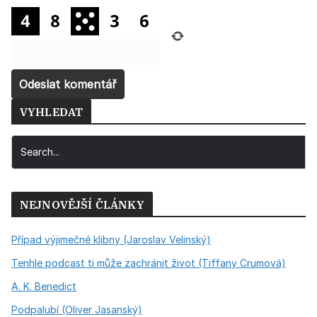
VYHLEDAT
NEJNOVĚJŠÍ ČLÁNKY
Případ výjimečné klibny (Jaroslav Velinský)
Tenhle podcast ti může zachránit život (Tiffany Crumová)
A. K. Benedict
Podpalubí (Oliver Jasanský)