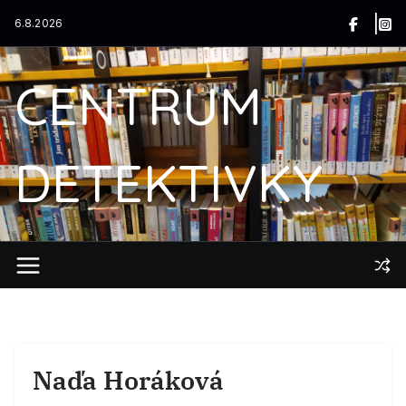
Přeskočit
6.8.2026
na
obsah
CENTRUM
DETEKTIVKY
Naďa Horáková