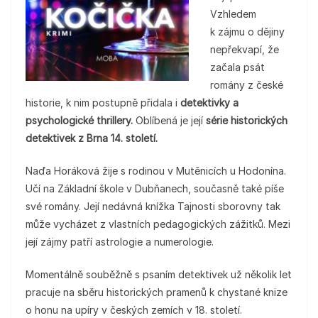
Vzhledem
k zájmu o dějiny
nepřekvapí, že
začala psát
romány z české
historie, k nim postupně přidala i
detektivky a
psychologické thrillery.
Oblíbená je její
série historických
detektivek z Brna 14. století.
Naďa Horáková žije s rodinou v Mutěnicích u Hodonína.
Učí na Základní škole v Dubňanech, současně také píše
své romány. Její nedávná knížka Tajnosti sborovny tak
může vycházet z vlastních pedagogických zážitků. Mezi
její zájmy patří astrologie a numerologie.
Momentálně souběžně s psaním detektivek už několik let
pracuje na sběru historických pramenů k chystané knize
o honu na upíry v českých zemích v 18. století.