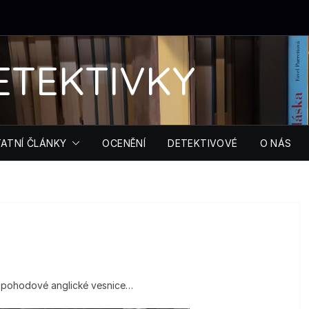
ETEKTIVKY
ATNÍ ČLÁNKY
OCENĚNÍ
DETEKTIVOVÉ
O NÁS
z pohodové anglické vesnice…