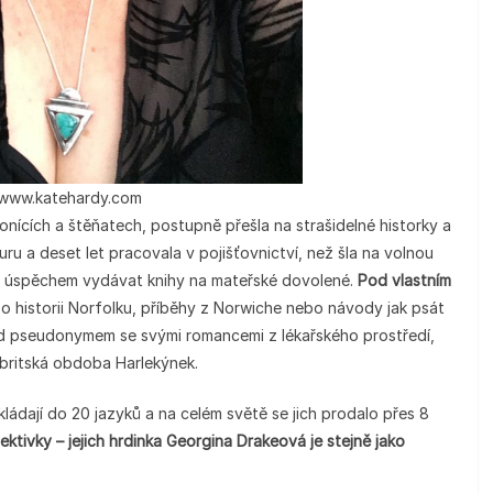
 www.katehardy.com
onících a štěňatech, postupně přešla na strašidelné historky a
uru a deset let pracovala v pojišťovnictví, než šla na volnou
 s úspěchem vydávat knihy na mateřské dovolené.
Pod vlastním
 o historii Norfolku, příběhy z Norwiche nebo návody jak psát
od pseudonymem se svými romancemi z lékařského prostředí,
e britská obdoba Harlekýnek.
ládají do 20 jazyků a na celém světě se jich prodalo přes 8
tivky – jejich hrdinka Georgina Drakeová je stejně jako