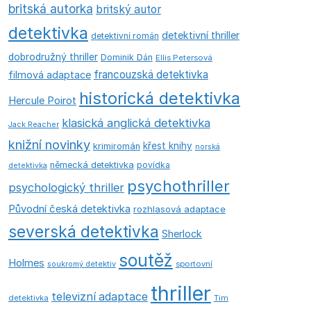
britská autorka
britský autor
detektivka
detektivní thriller
detektivní román
dobrodružný thriller
Dominik Dán
Ellis Petersová
francouzská detektivka
filmová adaptace
historická detektivka
Hercule Poirot
klasická anglická detektivka
Jack Reacher
knižní novinky
křest knihy
krimiromán
norská
německá detektivka
povídka
detektivka
psychothriller
psychologický thriller
Původní česká detektivka
rozhlasová adaptace
severská detektivka
Sherlock
soutěž
Holmes
soukromý detektiv
sportovní
thriller
televizní adaptace
detektivka
Tim