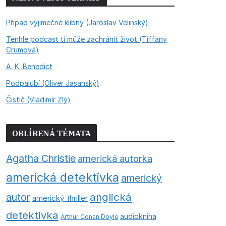
Případ výjimečné klibny (Jaroslav Velinský)
Tenhle podcast ti může zachránit život (Tiffany
Crumová)
A. K. Benedict
Podpalubí (Oliver Jasanský)
Čistič (Vladimír Zlý)
OBLÍBENÁ TÉMATA
Agatha Christie
americká autorka
americká detektivka
americký
anglická
autor
americký thriller
detektivka
audiokniha
Arthur Conan Doyle