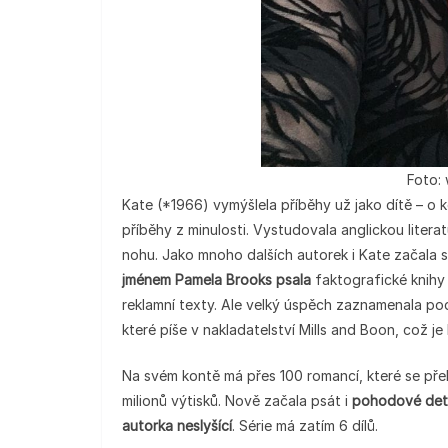
Foto:
Kate (*1966) vymýšlela příběhy už jako dítě – o k
příběhy z minulosti. Vystudovala anglickou literat
nohu. Jako mnoho dalších autorek i Kate začala
jménem Pamela Brooks psala
faktografické knihy
reklamní texty. Ale velký úspěch zaznamenala p
které píše v nakladatelství Mills and Boon, což j
Na svém kontě má přes 100 romancí, které se přek
milionů výtisků. Nově začala psát i
pohodové detek
autorka neslyšící
. Série má zatím 6 dílů.