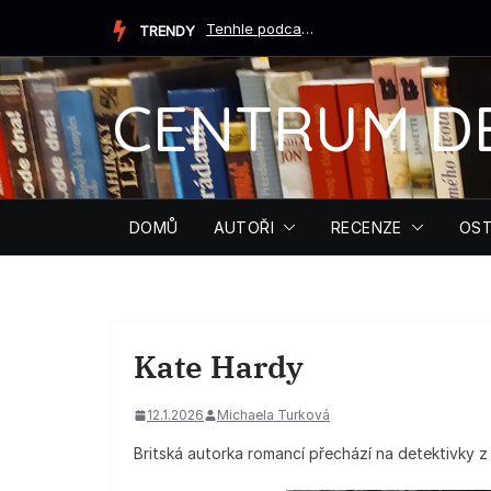
Přeskočit
Tenhle podcast ti může zachránit život (Tiffany Crumová...
TRENDY
na
obsah
CENTRUM D
DOMŮ
AUTOŘI
RECENZE
OST
Kate Hardy
12.1.2026
Michaela Turková
Britská autorka romancí přechází na detektivky 