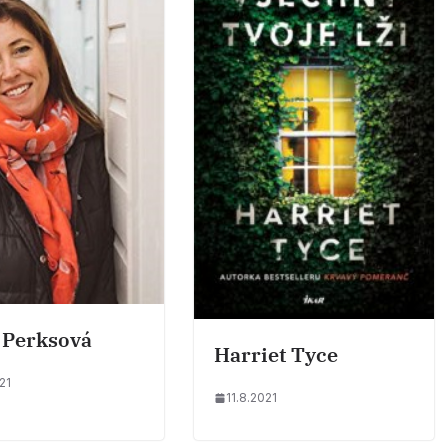
 Perksová
Harriet Tyce
21
11.8.2021