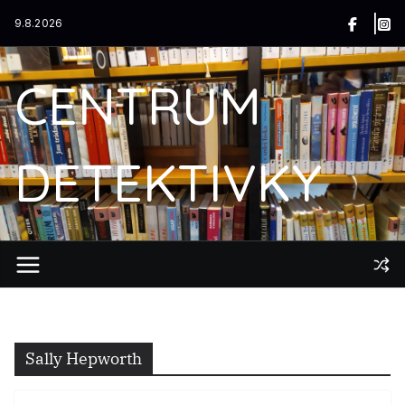
Přeskočit
9.8.2026
na
obsah
CENTRUM
DETEKTIVKY
Sally Hepworth