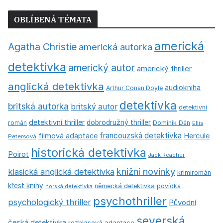
OBLÍBENÁ TÉMATA
americká
Agatha Christie
americká autorka
detektivka
americký autor
americký thriller
anglická detektivka
audiokniha
Arthur Conan Doyle
detektivka
britská autorka
britský autor
detektivní
detektivní thriller
dobrodružný thriller
román
Dominik Dán
Ellis
francouzská detektivka
Hercule
filmová adaptace
Petersová
historická detektivka
Poirot
Jack Reacher
knižní novinky
klasická anglická detektivka
krimiromán
křest knihy
německá detektivka
povídka
norská detektivka
psychothriller
psychologický thriller
Původní
severská
česká detektivka
rozhlasová adaptace