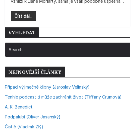
vzhlíží k Liane Moriarty, sama je však podobně úspěšná…
Číst dál...
VYHLEDAT
NEJNOVĚJŠÍ ČLÁNKY
Případ výjimečné klibny (Jaroslav Velinský)
Tenhle podcast ti může zachránit život (Tiffany Crumová)
A. K. Benedict
Podpalubí (Oliver Jasanský)
Čistič (Vladimír Zlý)