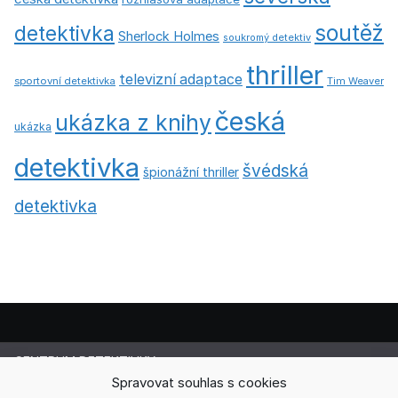
soutěž
detektivka
Sherlock Holmes
soukromý detektiv
thriller
televizní adaptace
sportovní detektivka
Tim Weaver
česká
ukázka z knihy
ukázka
detektivka
švédská
špionážní thriller
detektivka
CENTRUM DETEKTIVKY
Lucie Cermanová
Spravovat souhlas s cookies