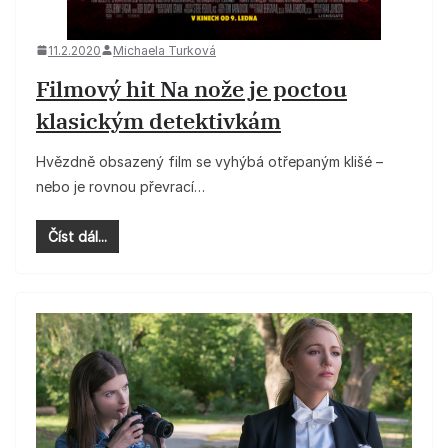
11.2.2020
Michaela Turková
Filmový hit Na nože je poctou
klasickým detektivkám
Hvězdně obsazený film se vyhýbá otřepaným klišé –
nebo je rovnou převrací…
Číst dál...