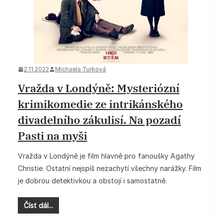
2.11.2022
Michaela Turková
Vražda v Londýně: Mysteriózní
krimikomedie ze intrikánského
divadelního zákulisí. Na pozadí
Pasti na myši
Vražda v Londýně je film hlavně pro fanoušky Agathy
Christie. Ostatní nejspíš nezachytí všechny narážky. Film
je dobrou detektivkou a obstojí i samostatně.
Číst dál...