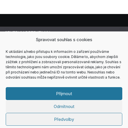
CENTRUM DETEKTIVKY
Lucie Cermanová
Spravovat souhlas s cookies
Majitelka a šéfredaktorka magazínu
Telefon: +420 607 856 085
K ukládání a/nebo přístupu k informacím o zařízení používáme
technologie, jako jsou soubory cookie. Děláme to, abychom zlepšili
E-mail: redakce@centrum-detektivky.cz
zážitek z prohlížení a zobrazovali personalizované reklamy. Souhlas s
Jakékoliv přebírání obsahu povoleno pouze s písemným
těmito technologiemi nám umožní zpracovávat údaje, jako je chování
souhlasem redakce.
při procházení nebo jedinečná ID na tomto webu. Nesouhlas nebo
odvolání souhlasu může nepříznivě ovlivnit určité vlastnosti a funkce.
HOME
AUTOŘI
RECENZE
REDAKCE
REKLAMA
KONTAKT
VŠEOBECNÉ PODMÍNKY
ZÁSADY COOKIES (EU)
Příjmout
ZÁSADY ZPRACOVÁNÍ OSOBNÍCH ÚDAJŮ
Odmítnout
Copyright © 2026
CENTRUM DETEKTIVKY
Theme. All rights
Předvolby
reserved.