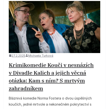
27.2.2025
Michaela Turková
Krimikomedie Kouči v nesnázích
v Divadle Kalich a jejich věcná
otázka: Kam s ním? S mrtvým
zahradníkem
Bláznivá komedie Norma Fostera o dvou úspěšných
koučích, jedné mrtvole a nekonečném pokrytectví s