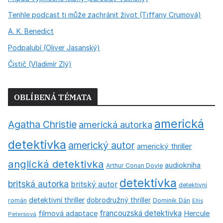
Tenhle podcast ti může zachránit život (Tiffany Crumová)
A. K. Benedict
Podpalubí (Oliver Jasanský)
Čistič (Vladimír Zlý)
OBLÍBENÁ TÉMATA
americká
Agatha Christie
americká autorka
detektivka
americký autor
americký thriller
anglická detektivka
audiokniha
Arthur Conan Doyle
detektivka
britská autorka
britský autor
detektivní
detektivní thriller
dobrodružný thriller
román
Dominik Dán
Ellis
francouzská detektivka
Hercule
filmová adaptace
Petersová