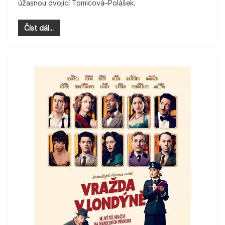
úžasnou dvojicí Tomicová–Polášek.
Číst dál...