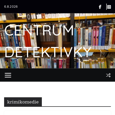
Přeskočit
6.8.2026
na
obsah
CENTRUM
DETEKTIVKY
krimikomedie