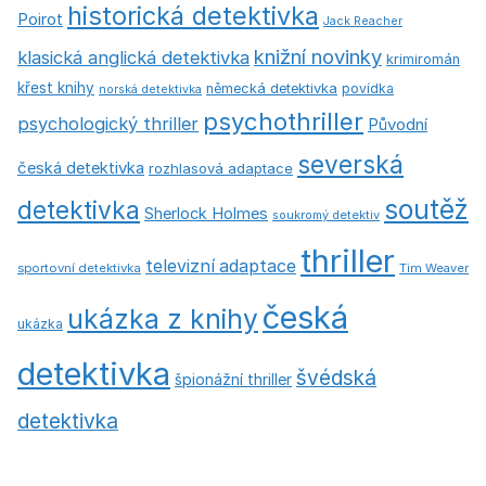
historická detektivka
Poirot
Jack Reacher
knižní novinky
klasická anglická detektivka
krimiromán
křest knihy
německá detektivka
povídka
norská detektivka
psychothriller
psychologický thriller
Původní
severská
česká detektivka
rozhlasová adaptace
soutěž
detektivka
Sherlock Holmes
soukromý detektiv
thriller
televizní adaptace
sportovní detektivka
Tim Weaver
česká
ukázka z knihy
ukázka
detektivka
švédská
špionážní thriller
detektivka