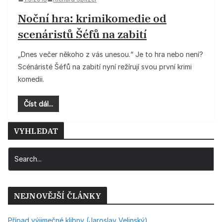
Noční hra: krimikomedie od
scenáristů Šéfů na zabití
„Dnes večer někoho z vás unesou.“ Je to hra nebo není?
Scénáristé Šéfů na zabití nyní režírují svou první krimi
komedii.
Číst dál...
VYHLEDAT
NEJNOVĚJŠÍ ČLÁNKY
Případ výjimečné klibny (Jaroslav Velinský)