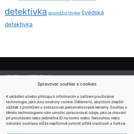
detektivka
švédská
špionážní thriller
detektivka
CENTRUM DETEKTIVKY
Lucie Cermanová
Spravovat souhlas s cookies
Majitelka a šéfredaktorka magazínu
Telefon: +420 607 856 085
K ukládání a/nebo přístupu k informacím o zařízení používáme
technologie, jako jsou soubory cookie. Děláme to, abychom zlepšili
E-mail: redakce@centrum-detektivky.cz
zážitek z prohlížení a zobrazovali personalizované reklamy. Souhlas s
Jakékoliv přebírání obsahu povoleno pouze s písemným
těmito technologiemi nám umožní zpracovávat údaje, jako je chování
souhlasem redakce.
při procházení nebo jedinečná ID na tomto webu. Nesouhlas nebo
odvolání souhlasu může nepříznivě ovlivnit určité vlastnosti a funkce.
HOME
AUTOŘI
RECENZE
REDAKCE
REKLAMA
KONTAKT