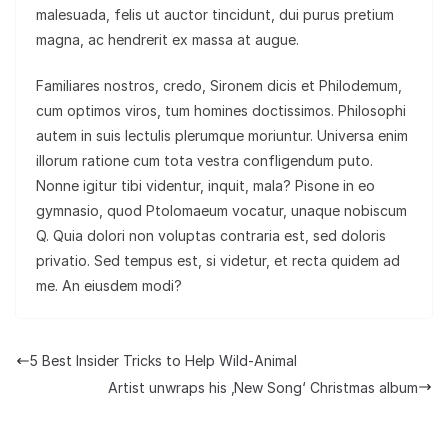
malesuada, felis ut auctor tincidunt, dui purus pretium
magna, ac hendrerit ex massa at augue.
Familiares nostros, credo, Sironem dicis et Philodemum,
cum optimos viros, tum homines doctissimos. Philosophi
autem in suis lectulis plerumque moriuntur. Universa enim
illorum ratione cum tota vestra confligendum puto.
Nonne igitur tibi videntur, inquit, mala? Pisone in eo
gymnasio, quod Ptolomaeum vocatur, unaque nobiscum
Q. Quia dolori non voluptas contraria est, sed doloris
privatio. Sed tempus est, si videtur, et recta quidem ad
me. An eiusdem modi?
5 Best Insider Tricks to Help Wild-Animal
Artist unwraps his ‚New Song‘ Christmas album