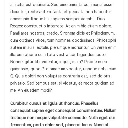
amicitia est quaesita. Sed emolumenta communia esse
dicuntur, recte autem facta et peccata non habentur
communia. Itaque his sapiens semper vacabit. Duo
Reges: constructio interrete. At enim hic etiam dolore.
Familiares nostros, credo, Sironem dicis et Philodemum,
cum optimos viros, tum homines doctissimos. Philosophi
autem in suis lectulis plerumque moriuntur. Universa enim
illorum ratione cum tota vestra confligendum puto.
Nonne igitur tibi videntur, inquit, mala? Pisone in eo
gymnasio, quod Ptolomaeum vocatur, unaque nobiscum
Q. Quia dolori non voluptas contraria est, sed doloris
privatio. Sed tempus est, si videtur, et recta quidem ad
me. An eiusdem modi?
Curabitur cursus et ligula ut rhoncus. Phasellus
consequat sapien eget consequat condimentum. Nullam
tristique non neque vulputate commodo. Nulla eget dui
fermentum, porta dolor sed, placerat lacus. Nunc at