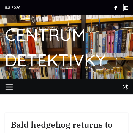
Přeskočit
6.8.2026
na
obsah
CENTRUM
DETEKTIVKY
Bald hedgehog returns to