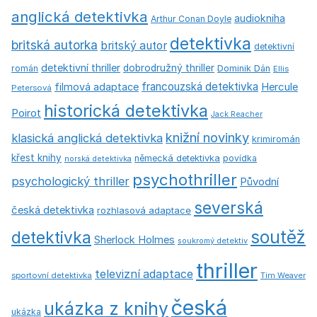
anglická detektivka
audiokniha
Arthur Conan Doyle
detektivka
britská autorka
britský autor
detektivní
detektivní thriller
dobrodružný thriller
román
Dominik Dán
Ellis
francouzská detektivka
Hercule
filmová adaptace
Petersová
historická detektivka
Poirot
Jack Reacher
knižní novinky
klasická anglická detektivka
krimiromán
křest knihy
německá detektivka
povídka
norská detektivka
psychothriller
psychologický thriller
Původní
severská
česká detektivka
rozhlasová adaptace
soutěž
detektivka
Sherlock Holmes
soukromý detektiv
thriller
televizní adaptace
sportovní detektivka
Tim Weaver
česká
ukázka z knihy
ukázka