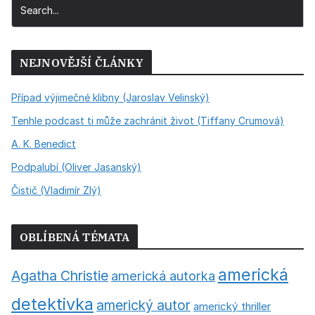
NEJNOVĚJŠÍ ČLÁNKY
Případ výjimečné klibny (Jaroslav Velinský)
Tenhle podcast ti může zachránit život (Tiffany Crumová)
A. K. Benedict
Podpalubí (Oliver Jasanský)
Čistič (Vladimír Zlý)
OBLÍBENÁ TÉMATA
americká
Agatha Christie
americká autorka
detektivka
americký autor
americký thriller