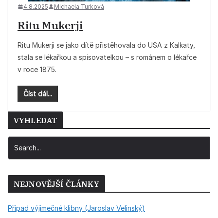
4.8.2025
Michaela Turková
Ritu Mukerji
Ritu Mukerji se jako dítě přistěhovala do USA z Kalkaty,
stala se lékařkou a spisovatelkou – s románem o lékařce
v roce 1875.
Číst dál...
VYHLEDAT
NEJNOVĚJŠÍ ČLÁNKY
Případ výjimečné klibny (Jaroslav Velinský)