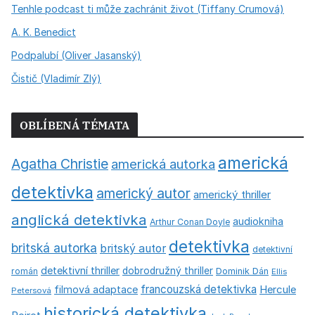
Tenhle podcast ti může zachránit život (Tiffany Crumová)
A. K. Benedict
Podpalubí (Oliver Jasanský)
Čistič (Vladimír Zlý)
OBLÍBENÁ TÉMATA
americká
Agatha Christie
americká autorka
detektivka
americký autor
americký thriller
anglická detektivka
audiokniha
Arthur Conan Doyle
detektivka
britská autorka
britský autor
detektivní
detektivní thriller
dobrodružný thriller
román
Dominik Dán
Ellis
francouzská detektivka
Hercule
filmová adaptace
Petersová
historická detektivka