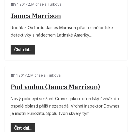
9.1.2017
Michaela Turková
James Marrison
Rodák z Oxfordu James Marrison píše temné britské
detektivky s nádechem Latinské Ameriky…
Číst dál...
1.1.2017
Michaela Turková
Pod vodou (James Marrison)
Nový policejní seržant Graves jako oxfordský švihák do
ospalé oblasti příliš nezapadá. Vrchní inspektor Downes
je místní kuriozita. Spolu tvoří skvělý tým.
Číst dál...