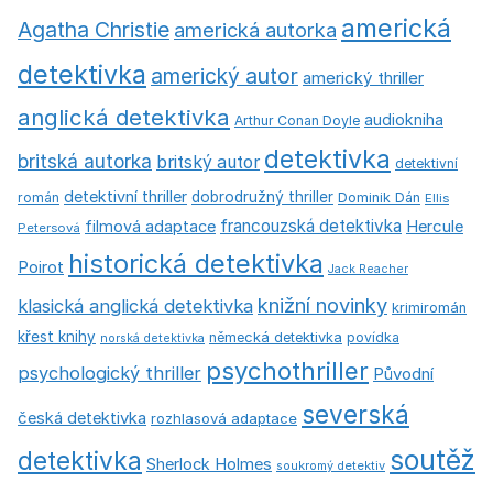
americká
Agatha Christie
americká autorka
detektivka
americký autor
americký thriller
anglická detektivka
audiokniha
Arthur Conan Doyle
detektivka
britská autorka
britský autor
detektivní
detektivní thriller
dobrodružný thriller
román
Dominik Dán
Ellis
francouzská detektivka
Hercule
filmová adaptace
Petersová
historická detektivka
Poirot
Jack Reacher
knižní novinky
klasická anglická detektivka
krimiromán
křest knihy
německá detektivka
povídka
norská detektivka
psychothriller
psychologický thriller
Původní
severská
česká detektivka
rozhlasová adaptace
soutěž
detektivka
Sherlock Holmes
soukromý detektiv