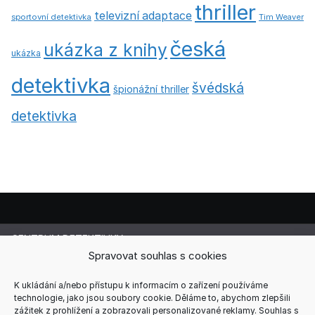
thriller
televizní adaptace
sportovní detektivka
Tim Weaver
česká
ukázka z knihy
ukázka
detektivka
švédská
špionážní thriller
detektivka
CENTRUM DETEKTIVKY
Lucie Cermanová
Spravovat souhlas s cookies
Majitelka a šéfredaktorka magazínu
Telefon: +420 607 856 085
K ukládání a/nebo přístupu k informacím o zařízení používáme
technologie, jako jsou soubory cookie. Děláme to, abychom zlepšili
E-mail: redakce@centrum-detektivky.cz
zážitek z prohlížení a zobrazovali personalizované reklamy. Souhlas s
Jakékoliv přebírání obsahu povoleno pouze s písemným