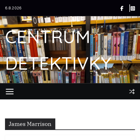
Přeskočit
6.8.2026
na
obsah
CENTRUM
DETEKTIVKY
James Marrison