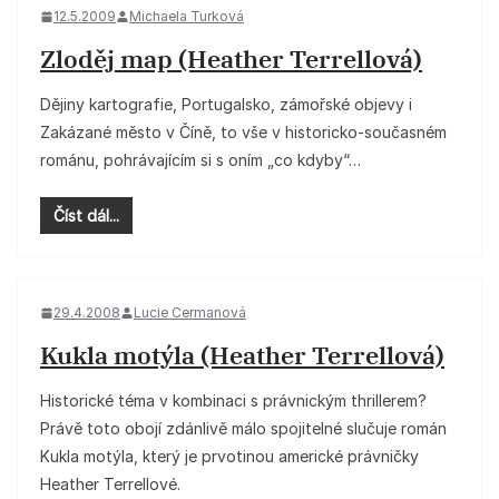
12.5.2009
Michaela Turková
Zloděj map (Heather Terrellová)
Dějiny kartografie, Portugalsko, zámořské objevy i
Zakázané město v Číně, to vše v historicko-současném
románu, pohrávajícím si s oním „co kdyby“…
Číst dál...
29.4.2008
Lucie Cermanová
Kukla motýla (Heather Terrellová)
Historické téma v kombinaci s právnickým thrillerem?
Právě toto obojí zdánlivě málo spojitelné slučuje román
Kukla motýla, který je prvotinou americké právničky
Heather Terrellové.