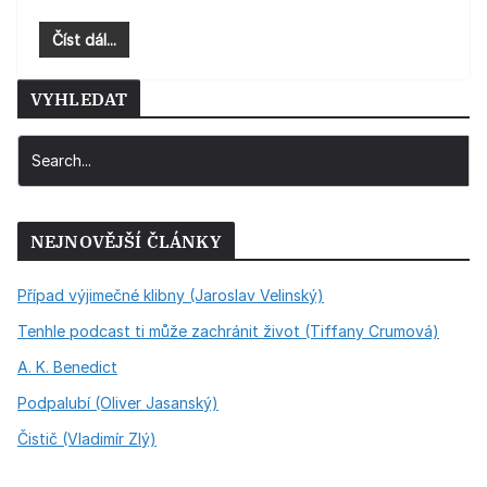
Číst dál...
VYHLEDAT
NEJNOVĚJŠÍ ČLÁNKY
Případ výjimečné klibny (Jaroslav Velinský)
Tenhle podcast ti může zachránit život (Tiffany Crumová)
A. K. Benedict
Podpalubí (Oliver Jasanský)
Čistič (Vladimír Zlý)