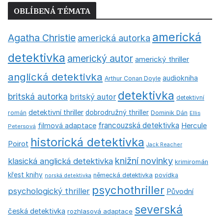
OBLÍBENÁ TÉMATA
americká
Agatha Christie
americká autorka
detektivka
americký autor
americký thriller
anglická detektivka
audiokniha
Arthur Conan Doyle
detektivka
britská autorka
britský autor
detektivní
detektivní thriller
dobrodružný thriller
román
Dominik Dán
Ellis
francouzská detektivka
Hercule
filmová adaptace
Petersová
historická detektivka
Poirot
Jack Reacher
knižní novinky
klasická anglická detektivka
krimiromán
křest knihy
německá detektivka
povídka
norská detektivka
psychothriller
psychologický thriller
Původní
severská
česká detektivka
rozhlasová adaptace