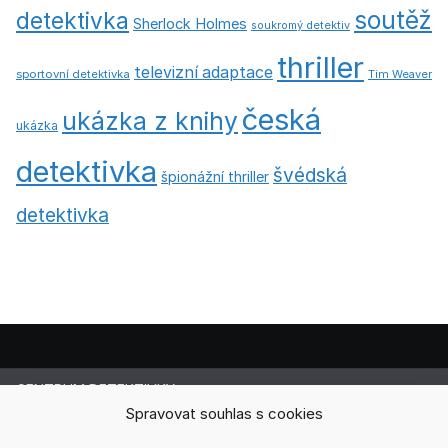
soutěž
detektivka
Sherlock Holmes
soukromý detektiv
thriller
televizní adaptace
sportovní detektivka
Tim Weaver
česká
ukázka z knihy
ukázka
detektivka
švédská
špionážní thriller
detektivka
CENTRUM DETEKTIVKY
Lucie Cermanová
Spravovat souhlas s cookies
Majitelka a šéfredaktorka magazínu