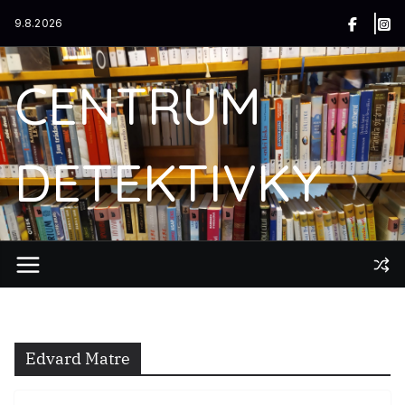
Přeskočit
9.8.2026
na
obsah
CENTRUM
DETEKTIVKY
Edvard Matre