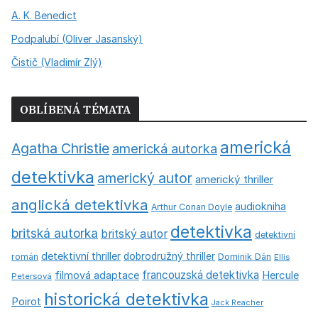
A. K. Benedict
Podpalubí (Oliver Jasanský)
Čistič (Vladimír Zlý)
OBLÍBENÁ TÉMATA
americká
Agatha Christie
americká autorka
detektivka
americký autor
americký thriller
anglická detektivka
audiokniha
Arthur Conan Doyle
detektivka
britská autorka
britský autor
detektivní
detektivní thriller
dobrodružný thriller
román
Dominik Dán
Ellis
francouzská detektivka
Hercule
filmová adaptace
Petersová
historická detektivka
Poirot
Jack Reacher