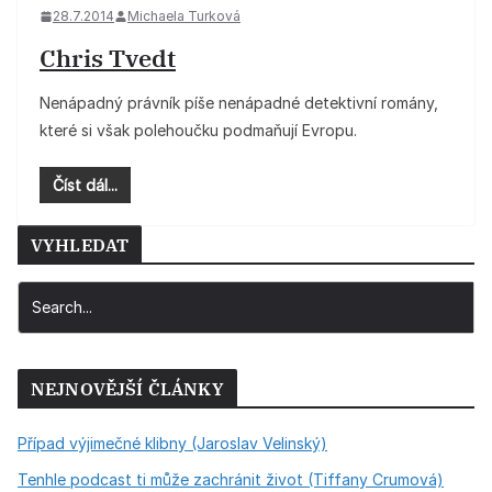
28.7.2014
Michaela Turková
Chris Tvedt
Nenápadný právník píše nenápadné detektivní romány,
které si však polehoučku podmaňují Evropu.
Číst dál...
VYHLEDAT
NEJNOVĚJŠÍ ČLÁNKY
Případ výjimečné klibny (Jaroslav Velinský)
Tenhle podcast ti může zachránit život (Tiffany Crumová)