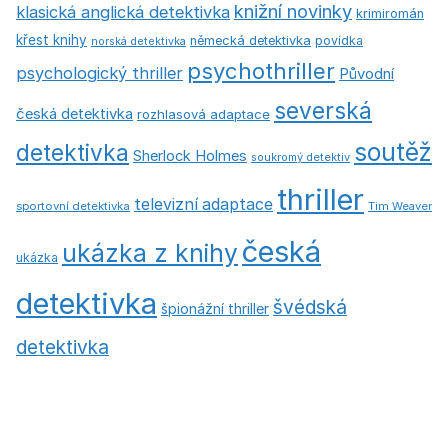
knižní novinky
klasická anglická detektivka
krimiromán
křest knihy
německá detektivka
povídka
norská detektivka
psychothriller
psychologický thriller
Původní
severská
česká detektivka
rozhlasová adaptace
soutěž
detektivka
Sherlock Holmes
soukromý detektiv
thriller
televizní adaptace
sportovní detektivka
Tim Weaver
česká
ukázka z knihy
ukázka
detektivka
švédská
špionážní thriller
detektivka