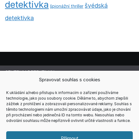
detektivka
švédská
špionážní thriller
detektivka
CENTRUM DETEKTIVKY
Lucie Cermanová
Spravovat souhlas s cookies
Majitelka a šéfredaktorka magazínu
Telefon: +420 607 856 085
K ukládání a/nebo přístupu k informacím o zařízení používáme
technologie, jako jsou soubory cookie. Děláme to, abychom zlepšili
E-mail: redakce@centrum-detektivky.cz
zážitek z prohlížení a zobrazovali personalizované reklamy. Souhlas s
Jakékoliv přebírání obsahu povoleno pouze s písemným
těmito technologiemi nám umožní zpracovávat údaje, jako je chování
souhlasem redakce.
při procházení nebo jedinečná ID na tomto webu. Nesouhlas nebo
odvolání souhlasu může nepříznivě ovlivnit určité vlastnosti a funkce.
HOME
AUTOŘI
RECENZE
REDAKCE
REKLAMA
KONTAKT
VŠEOBECNÉ PODMÍNKY
ZÁSADY COOKIES (EU)
Příjmout