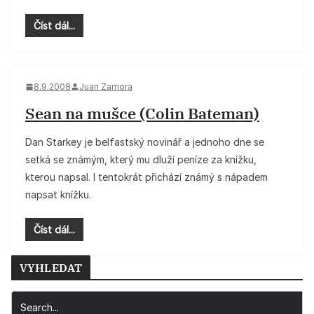
Číst dál...
8.9.2008
Juan Zamora
Sean na mušce (Colin Bateman)
Dan Starkey je belfastský novinář a jednoho dne se
setká se známým, který mu dluží peníze za knížku,
kterou napsal. I tentokrát přichází známý s nápadem
napsat knížku.
Číst dál...
VYHLEDAT