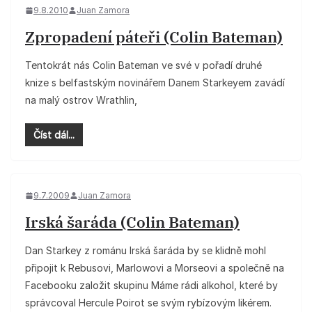
9.8.2010
Juan Zamora
Zpropadení páteři (Colin Bateman)
Tentokrát nás Colin Bateman ve své v pořadí druhé
knize s belfastským novinářem Danem Starkeyem zavádí
na malý ostrov Wrathlin,
Číst dál...
9.7.2009
Juan Zamora
Irská šaráda (Colin Bateman)
Dan Starkey z románu Irská šaráda by se klidně mohl
připojit k Rebusovi, Marlowovi a Morseovi a společně na
Facebooku založit skupinu Máme rádi alkohol, které by
správcoval Hercule Poirot se svým rybízovým likérem.