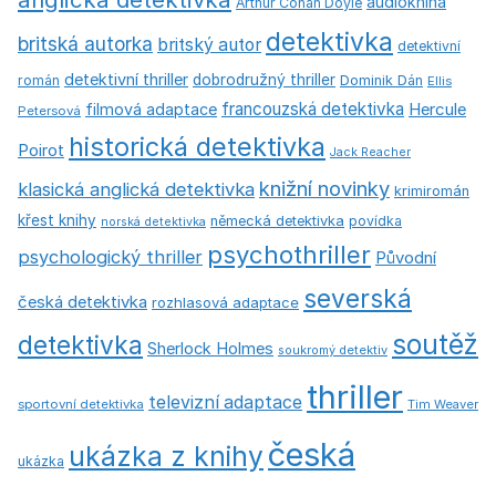
audiokniha
Arthur Conan Doyle
detektivka
britská autorka
britský autor
detektivní
detektivní thriller
dobrodružný thriller
román
Dominik Dán
Ellis
francouzská detektivka
Hercule
filmová adaptace
Petersová
historická detektivka
Poirot
Jack Reacher
knižní novinky
klasická anglická detektivka
krimiromán
křest knihy
německá detektivka
povídka
norská detektivka
psychothriller
psychologický thriller
Původní
severská
česká detektivka
rozhlasová adaptace
soutěž
detektivka
Sherlock Holmes
soukromý detektiv
thriller
televizní adaptace
sportovní detektivka
Tim Weaver
česká
ukázka z knihy
ukázka