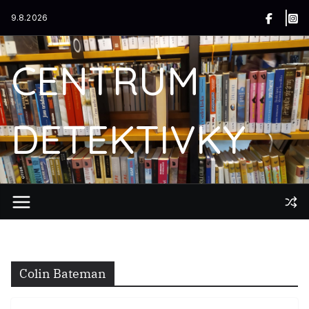
Přeskočit
9.8.2026
na
obsah
CENTRUM
DETEKTIVKY
Colin Bateman