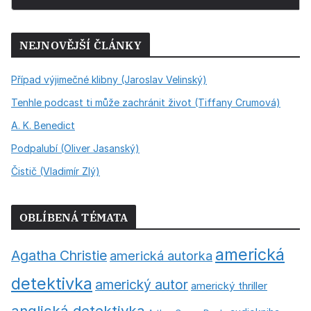
NEJNOVĚJŠÍ ČLÁNKY
Případ výjimečné klibny (Jaroslav Velinský)
Tenhle podcast ti může zachránit život (Tiffany Crumová)
A. K. Benedict
Podpalubí (Oliver Jasanský)
Čistič (Vladimír Zlý)
OBLÍBENÁ TÉMATA
americká
Agatha Christie
americká autorka
detektivka
americký autor
americký thriller
anglická detektivka