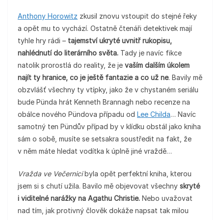
Anthony Horowitz
zkusil znovu vstoupit do stejné řeky
a opět mu to vychází. Ostatně čtenáři detektivek mají
tyhle hry rádi –
tajemství ukryté uvnitř rukopisu,
nahlédnutí do literárního světa.
Tady je navíc fikce
natolik prorostlá do reality, že je
vaším dalším úkolem
najít ty hranice, co je ještě fantazie a co už ne
. Bavily mě
obzvlášť všechny ty vtípky, jako že v chystaném seriálu
bude Pünda hrát Kenneth Brannagh nebo recenze na
obálce nového Pündova případu od
Lee Childa
… Navíc
samotný ten Pündův případ by v klídku obstál jako kniha
sám o sobě, musíte se setsakra soustředit na fakt, že
v něm máte hledat vodítka k úplně jiné vraždě…
Vražda ve Večernici
byla opět perfektní kniha, kterou
jsem si s chutí užila. Bavilo mě objevovat všechny
skryté
i viditelné narážky na Agathu Christie.
Nebo uvažovat
nad tím, jak protivný člověk dokáže napsat tak milou