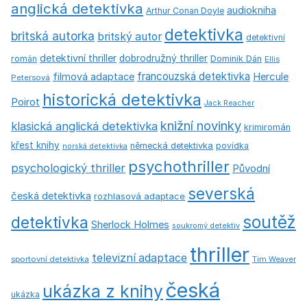
anglická detektivka
audiokniha
Arthur Conan Doyle
detektivka
britská autorka
britský autor
detektivní
detektivní thriller
dobrodružný thriller
román
Dominik Dán
Ellis
francouzská detektivka
Hercule
filmová adaptace
Petersová
historická detektivka
Poirot
Jack Reacher
knižní novinky
klasická anglická detektivka
krimiromán
křest knihy
německá detektivka
povídka
norská detektivka
psychothriller
psychologický thriller
Původní
severská
česká detektivka
rozhlasová adaptace
soutěž
detektivka
Sherlock Holmes
soukromý detektiv
thriller
televizní adaptace
sportovní detektivka
Tim Weaver
česká
ukázka z knihy
ukázka