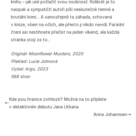
knihu – jak umí potlačit svou osobnost. Kolikrát je to
naopak a sympatičtí autoři píší neskutečně temné a
brutální krimi… A samozřejmě ta záhada, schovaná
v knize, všem na očích, ale přesto ji nikdo nevidí. Parádní
čtení asi nestihnete přečíst na jeden víkend, ale každá
stránka stojí za to…
Originál: Moonflower Murders, 2020
Překlad: Lucie Johnová
Vydal: Argo, 2023
568 stran
Kde jsou hranice zvrhlosti? Možná na to přijdete
v detektivním debutu Jana Urbana
Anna Johannsen