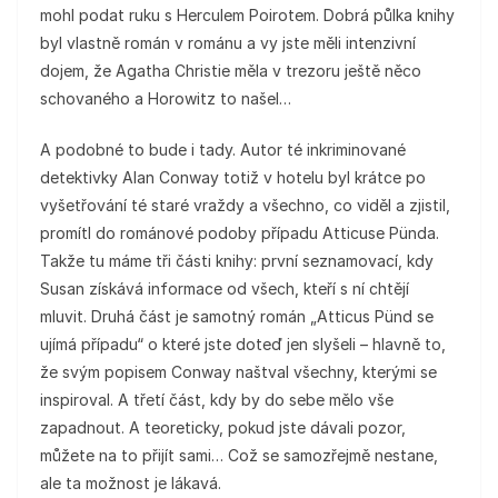
mohl podat ruku s Herculem Poirotem. Dobrá půlka knihy
byl vlastně román v románu a vy jste měli intenzivní
dojem, že Agatha Christie měla v trezoru ještě něco
schovaného a Horowitz to našel…
A podobné to bude i tady. Autor té inkriminované
detektivky Alan Conway totiž v hotelu byl krátce po
vyšetřování té staré vraždy a všechno, co viděl a zjistil,
promítl do románové podoby případu Atticuse Pünda.
Takže tu máme tři části knihy: první seznamovací, kdy
Susan získává informace od všech, kteří s ní chtějí
mluvit. Druhá část je samotný román „Atticus Pünd se
ujímá případu“ o které jste doteď jen slyšeli – hlavně to,
že svým popisem Conway naštval všechny, kterými se
inspiroval. A třetí část, kdy by do sebe mělo vše
zapadnout. A teoreticky, pokud jste dávali pozor,
můžete na to přijít sami… Což se samozřejmě nestane,
ale ta možnost je lákavá.