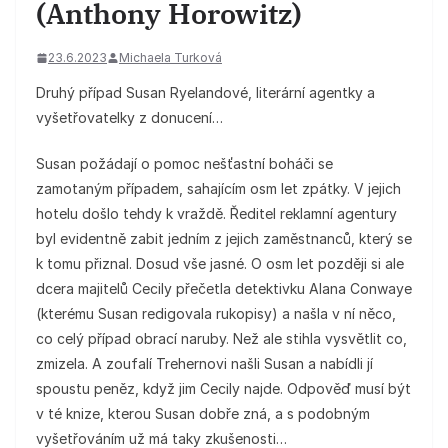
(Anthony Horowitz)
23.6.2023
Michaela Turková
Druhý případ Susan Ryelandové, literární agentky a
vyšetřovatelky z donucení…
Susan požádají o pomoc nešťastní boháči se
zamotaným případem, sahajícím osm let zpátky. V jejich
hotelu došlo tehdy k vraždě. Ředitel reklamní agentury
byl evidentně zabit jedním z jejich zaměstnanců, který se
k tomu přiznal. Dosud vše jasné. O osm let později si ale
dcera majitelů Cecily přečetla detektivku Alana Conwaye
(kterému Susan redigovala rukopisy) a našla v ní něco,
co celý případ obrací naruby. Než ale stihla vysvětlit co,
zmizela. A zoufalí Trehernovi našli Susan a nabídli jí
spoustu peněz, když jim Cecily najde. Odpověď musí být
v té knize, kterou Susan dobře zná, a s podobným
vyšetřováním už má taky zkušenosti…