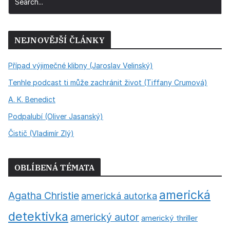
NEJNOVĚJŠÍ ČLÁNKY
Případ výjimečné klibny (Jaroslav Velinský)
Tenhle podcast ti může zachránit život (Tiffany Crumová)
A. K. Benedict
Podpalubí (Oliver Jasanský)
Čistič (Vladimír Zlý)
OBLÍBENÁ TÉMATA
americká
Agatha Christie
americká autorka
detektivka
americký autor
americký thriller