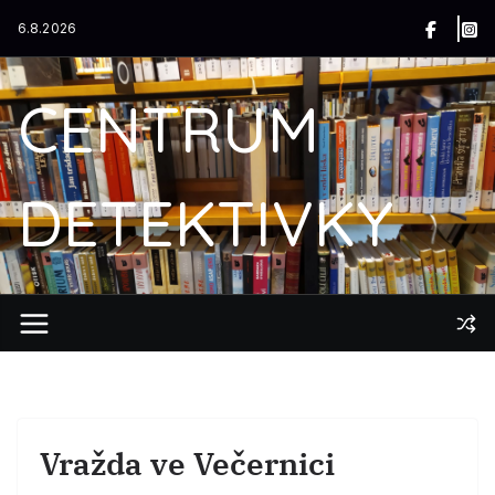
Přeskočit
6.8.2026
na
obsah
CENTRUM
DETEKTIVKY
Vražda ve Večernici