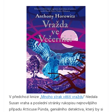
V předchozí knize „
Mnoho strak věští vraždu
“ hledala
Susan vraha a poslední stránky rukopisu nejnovějšího
případu Atticuse Pünda, geniálního detektiva, který by si