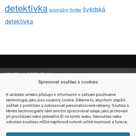
detektivka
švédská
špionážní thriller
detektivka
CENTRUM DETEKTIVKY
Lucie Cermanová
Spravovat souhlas s cookies
Majitelka a šéfredaktorka magazínu
Telefon: +420 607 856 085
K ukládání a/nebo přístupu k informacím o zařízení používáme
technologie, jako jsou soubory cookie. Děláme to, abychom zlepšili
E-mail: redakce@centrum-detektivky.cz
zážitek z prohlížení a zobrazovali personalizované reklamy. Souhlas s
Jakékoliv přebírání obsahu povoleno pouze s písemným
těmito technologiemi nám umožní zpracovávat údaje, jako je chování
souhlasem redakce.
při procházení nebo jedinečná ID na tomto webu. Nesouhlas nebo
odvolání souhlasu může nepříznivě ovlivnit určité vlastnosti a funkce.
HOME
AUTOŘI
RECENZE
REDAKCE
REKLAMA
KONTAKT
VŠEOBECNÉ PODMÍNKY
ZÁSADY COOKIES (EU)