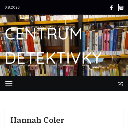
Přeskočit
6.8.2026
na
obsah
CENTRUM
DETEKTIVKY
Hannah Coler