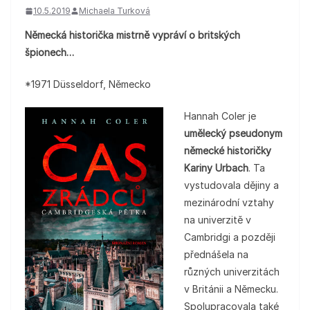
10.5.2019
Michaela Turková
Německá historička mistrně vypráví o britských
špionech…
*1971 Düsseldorf, Německo
Hannah Coler je
umělecký pseudonym
německé historičky
Kariny Urbach
. Ta
vystudovala dějiny a
mezinárodní vztahy
na univerzitě v
Cambridgi a později
přednášela na
různých univerzitách
v Británii a Německu.
Spolupracovala také