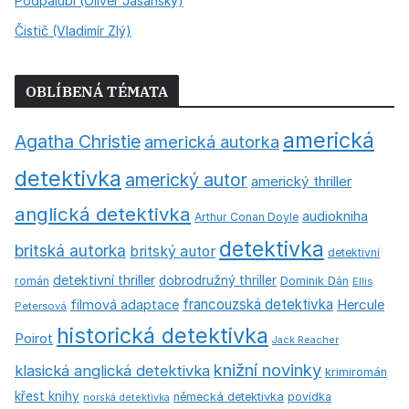
Podpalubí (Oliver Jasanský)
Čistič (Vladimír Zlý)
OBLÍBENÁ TÉMATA
americká
Agatha Christie
americká autorka
detektivka
americký autor
americký thriller
anglická detektivka
audiokniha
Arthur Conan Doyle
detektivka
britská autorka
britský autor
detektivní
detektivní thriller
dobrodružný thriller
román
Dominik Dán
Ellis
francouzská detektivka
Hercule
filmová adaptace
Petersová
historická detektivka
Poirot
Jack Reacher
knižní novinky
klasická anglická detektivka
krimiromán
křest knihy
německá detektivka
povídka
norská detektivka