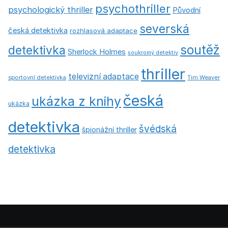
psychothriller
psychologický thriller
Původní
severská
česká detektivka
rozhlasová adaptace
soutěž
detektivka
Sherlock Holmes
soukromý detektiv
thriller
televizní adaptace
sportovní detektivka
Tim Weaver
česká
ukázka z knihy
ukázka
detektivka
švédská
špionážní thriller
detektivka