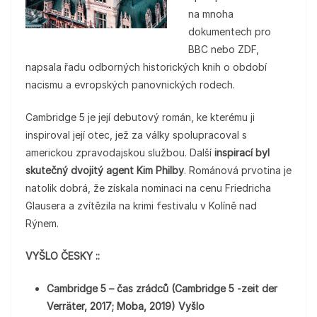
na mnoha
dokumentech pro
BBC nebo ZDF,
napsala řadu odborných historických knih o období
nacismu a evropských panovnických rodech.
Cambridge 5 je její debutový román, ke kterému ji
inspiroval její otec, jež za války spolupracoval s
americkou zpravodajskou službou. Další
inspirací byl
skutečný dvojitý agent Kim Philby
. Románová prvotina je
natolik dobrá, že získala nominaci na cenu Friedricha
Glausera a zvítězila na krimi festivalu v Kolíně nad
Rýnem.
VYŠLO ČESKY ::
Cambridge 5 – čas zrádců (Cambridge 5 -zeit der
Verräter, 2017; Moba, 2019) Vyšlo