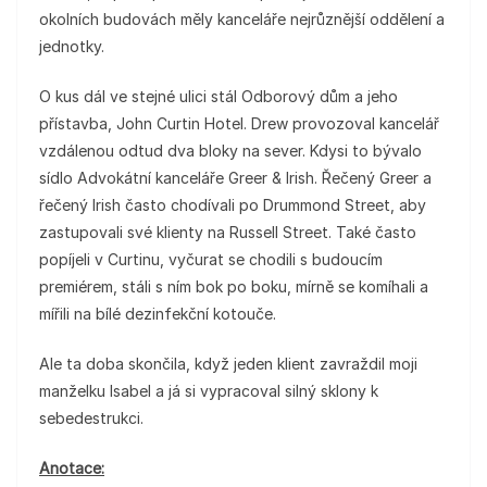
okolních budovách měly kanceláře nejrůznější oddělení a
jednotky.
O kus dál ve stejné ulici stál Odborový dům a jeho
přístavba, John Curtin Hotel. Drew provozoval kancelář
vzdálenou odtud dva bloky na sever. Kdysi to bývalo
sídlo Advokátní kanceláře Greer & Irish. Řečený Greer a
řečený Irish často chodívali po Drummond Street, aby
zastupovali své klienty na Russell Street. Také často
popíjeli v Curtinu, vyčurat se chodili s budoucím
premiérem, stáli s ním bok po boku, mírně se komíhali a
mířili na bílé dezinfekční kotouče.
Ale ta doba skončila, když jeden klient zavraždil moji
manželku Isabel a já si vypracoval silný sklony k
sebedestrukci.
Anotace: