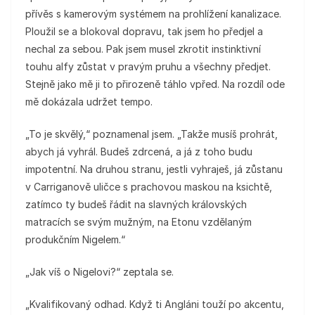
přívěs s kamerovým systémem na prohlížení kanalizace.
Ploužil se a blokoval dopravu, tak jsem ho předjel a
nechal za sebou. Pak jsem musel zkrotit instinktivní
touhu alfy zůstat v pravým pruhu a všechny předjet.
Stejně jako mě ji to přirozeně táhlo vpřed. Na rozdíl ode
mě dokázala udržet tempo.
„To je skvělý,“ poznamenal jsem. „Takže musíš prohrát,
abych já vyhrál. Budeš zdrcená, a já z toho budu
impotentní. Na druhou stranu, jestli vyhraješ, já zůstanu
v Carriganově uličce s prachovou maskou na ksichtě,
zatímco ty budeš řádit na slavných královských
matracích se svým mužným, na Etonu vzdělaným
produkčním Nigelem.“
„Jak víš o Nigelovi?“ zeptala se.
„Kvalifikovaný odhad. Když ti Angláni touží po akcentu,