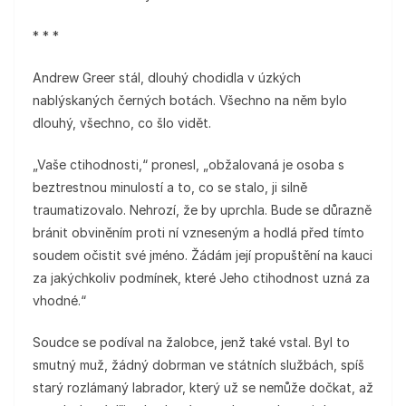
* * *
Andrew Greer stál, dlouhý chodidla v úzkých
nablýskaných černých botách. Všechno na něm bylo
dlouhý, všechno, co šlo vidět.
„Vaše ctihodnosti,“ pronesl, „obžalovaná je osoba s
beztrestnou minulostí a to, co se stalo, ji silně
traumatizovalo. Nehrozí, že by uprchla. Bude se důrazně
bránit obviněním proti ní vzneseným a hodlá před tímto
soudem očistit své jméno. Žádám její propuštění na kauci
za jakýchkoliv podmínek, které Jeho ctihodnost uzná za
vhodné.“
Soudce se podíval na žalobce, jenž také vstal. Byl to
smutný muž, žádný dobrman ve státních službách, spíš
starý rozlámaný labrador, který už se nemůže dočkat, až