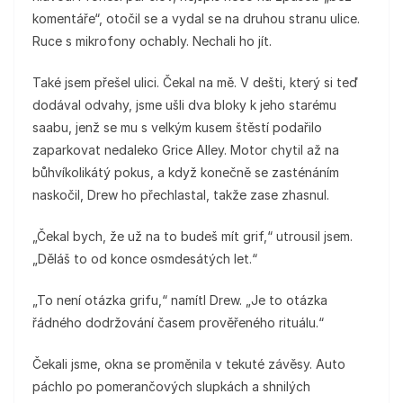
komentáře“, otočil se a vydal se na druhou stranu ulice.
Ruce s mikrofony ochably. Nechali ho jít.
Také jsem přešel ulici. Čekal na mě. V dešti, který si teď
dodával odvahy, jsme ušli dva bloky k jeho starému
saabu, jenž se mu s velkým kusem štěstí podařilo
zaparkovat nedaleko Grice Alley. Motor chytil až na
bůhvíkolikátý pokus, a když konečně se zasténáním
naskočil, Drew ho přechlastal, takže zase zhasnul.
„Čekal bych, že už na to budeš mít grif,“ utrousil jsem.
„Děláš to od konce osmdesátých let.“
„To není otázka grifu,“ namítl Drew. „Je to otázka
řádného dodržování časem prověřeného rituálu.“
Čekali jsme, okna se proměnila v tekuté závěsy. Auto
páchlo po pomerančových slupkách a shnilých