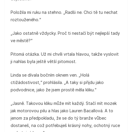
Položila mi ruku na stehno. „Radši ne. Chci tě tu nechat
roztouženého.“
„Jako ostatně vždycky. Proč ti nestačí být nejlepší tady
ve městě?“
Pitomá otázka. Už mi chvíli vrtala hlavou, takže vyslovit
ji nahlas byla ještě větší pitomost.
Linda se dívala bočním oknem ven. „Holá
ctižádostivost,“ prohlásila. „A taky si přijdu jako
podvodnice, jako že jsem prostě měla kliku.“
„Jasně. Takovou kliku může mít každý. Stačí mít mozek
jak motorovou pilu a hlas jako Lauren Bacallová. A to
jenom za předpokladu, že se do tý branže vůbec
dostaneš, na což potřebuješ krásný nohy, ochotný ruce