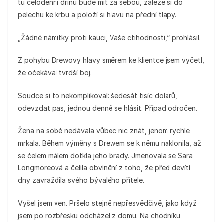
tu celodenní dřinu bude mít za sebou, zaleze si do
pelechu ke krbu a položí si hlavu na přední tlapy.
„Žádné námitky proti kauci, Vaše ctihodnosti,“ prohlásil.
Z pohybu Drewovy hlavy směrem ke klientce jsem vyčetl,
že očekával tvrdší boj.
Soudce si to nekomplikoval: šedesát tisíc dolarů,
odevzdat pas, jednou denně se hlásit. Případ odročen.
Žena na sobě nedávala vůbec nic znát, jenom rychle
mrkala. Během výměny s Drewem se k němu naklonila, až
se čelem málem dotkla jeho brady. Jmenovala se Sara
Longmoreová a čelila obvinění z toho, že před devíti
dny zavraždila svého bývalého přítele.
Vyšel jsem ven. Pršelo stejně nepřesvědčivě, jako když
jsem po rozbřesku odcházel z domu. Na chodníku