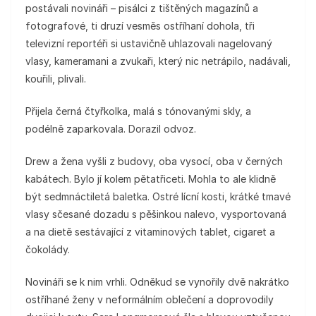
postávali novináři – pisálci z tištěných magazínů a
fotografové, ti druzí vesměs ostříhaní dohola, tři
televizní reportéři si ustavičně uhlazovali nagelovaný
vlasy, kameramani a zvukaři, který nic netrápilo, nadávali,
kouřili, plivali.
Přijela černá čtyřkolka, malá s tónovanými skly, a
podélně zaparkovala. Dorazil odvoz.
Drew a žena vyšli z budovy, oba vysocí, oba v černých
kabátech. Bylo jí kolem pětatřiceti. Mohla to ale klidně
být sedmnáctiletá baletka. Ostré lícní kosti, krátké tmavé
vlasy sčesané dozadu s pěšinkou nalevo, vysportovaná
a na dietě sestávající z vitaminových tablet, cigaret a
čokolády.
Novináři se k nim vrhli. Odněkud se vynořily dvě nakrátko
ostříhané ženy v neformálním oblečení a doprovodily