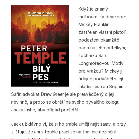
Když je známý
melbournský developer
Mickey Franklin
zastřelen vlastní pistolí,
podezření okamžitě
padá na jeho přítelkyni,
sochařku Saru
Longmoreovou. Motiv
pro vraždu? Mickey ji
údajně podváděl s její
mladší sestrou Sophií.
Sařin advokát Drew Greer je ale přesvědčený o její
nevinně, a proto se obrátí na svého bývalého kolegu
Jacka Irishe, aby případ prošetřil.
Jack už dávno ví, že si ho trable umějí najít samy, a brzy
zjišťuje, že ani s touhle prací se na tom nic nezmění.