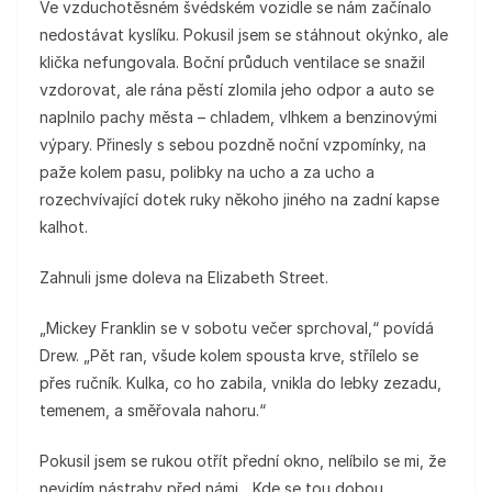
Ve vzduchotěsném švédském vozidle se nám začínalo
nedostávat kyslíku. Pokusil jsem se stáhnout okýnko, ale
klička nefungovala. Boční průduch ventilace se snažil
vzdorovat, ale rána pěstí zlomila jeho odpor a auto se
naplnilo pachy města – chladem, vlhkem a benzinovými
výpary. Přinesly s sebou pozdně noční vzpomínky, na
paže kolem pasu, polibky na ucho a za ucho a
rozechvívající dotek ruky někoho jiného na zadní kapse
kalhot.
Zahnuli jsme doleva na Elizabeth Street.
„Mickey Franklin se v sobotu večer sprchoval,“ povídá
Drew. „Pět ran, všude kolem spousta krve, střílelo se
přes ručník. Kulka, co ho zabila, vnikla do lebky zezadu,
temenem, a směřovala nahoru.“
Pokusil jsem se rukou otřít přední okno, nelíbilo se mi, že
nevidím nástrahy před námi. „Kde se tou dobou