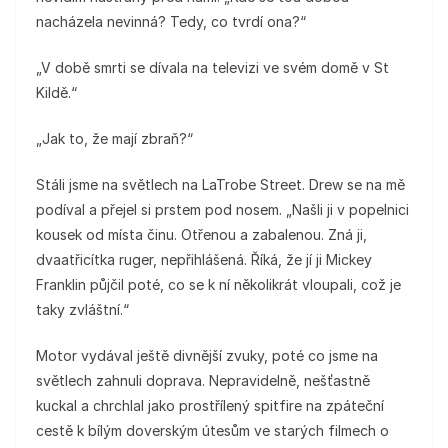
nacházela nevinná? Tedy, co tvrdí ona?“
„V době smrti se dívala na televizi ve svém domě v St
Kildě.“
„Jak to, že mají zbraň?“
Stáli jsme na světlech na LaTrobe Street. Drew se na mě
podíval a přejel si prstem pod nosem. „Našli ji v popelnici
kousek od místa činu. Otřenou a zabalenou. Zná ji,
dvaatřicítka ruger, nepřihlášená. Říká, že jí ji Mickey
Franklin půjčil poté, co se k ní několikrát vloupali, což je
taky zvláštní.“
Motor vydával ještě divnější zvuky, poté co jsme na
světlech zahnuli doprava. Nepravidelně, nešťastně
kuckal a chrchlal jako prostřílený spitfire na zpáteční
cestě k bílým doverským útesům ve starých filmech o