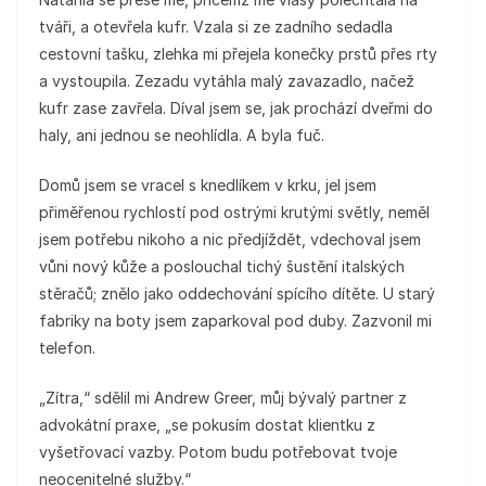
tváři, a otevřela kufr. Vzala si ze zadního sedadla
cestovní tašku, zlehka mi přejela konečky prstů přes rty
a vystoupila. Zezadu vytáhla malý zavazadlo, načež
kufr zase zavřela. Díval jsem se, jak prochází dveřmi do
haly, ani jednou se neohlídla. A byla fuč.
Domů jsem se vracel s knedlíkem v krku, jel jsem
přiměřenou rychlostí pod ostrými krutými světly, neměl
jsem potřebu nikoho a nic předjíždět, vdechoval jsem
vůni nový kůže a poslouchal tichý šustění italských
stěračů; znělo jako oddechování spícího dítěte. U starý
fabriky na boty jsem zaparkoval pod duby. Zazvonil mi
telefon.
„Zítra,“ sdělil mi Andrew Greer, můj bývalý partner z
advokátní praxe, „se pokusím dostat klientku z
vyšetřovací vazby. Potom budu potřebovat tvoje
neocenitelné služby.“