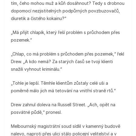
tím, čeho mohou muž a kůň dosáhnout? Tedy s drobnou
dopomocí nezjistitelných podpůrných povzbuzovačů,
diuretik a čistého kokainu?“
„Má přijít chlapík, který řeší problém s průchodem přes
pozemek.“
„Chlap, co má problém s průchodem přes pozemek,“ řekl
Drew. „A kdo nemá? Za starých časů se tvoji klienti
snažili vyhnout kriminálu.“
„Tohle je lepší. Těmhle klientům zůstaly celé uši a
poměrně málo jich má tetování na vnitřní straně rtů.“
Drew zahnul doleva na Russell Street. „Ach, opět na
posvátné půdě,“ pronesl.
Melbournský magistrátní soud sídlil v kamenný budově
nalevo, naproti přes ulici stálo policejní velitelství a v