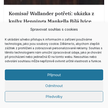
Komisař Wallander potřetí: ukázka z
knihy Henninga Mankella Bílá lvice
Spravovat souhlas s cookies
1.4.2014
K ukládání a/nebo přístupu k informacím o zařízení používáme
technologie, jako jsou soubory cookie. Děláme to, abychom zlepšili
zážitek z prohlížení a zobrazovali personalizované reklamy. Souhlas s
těmito technologiemi nám umožní zpracovávat údaje, jako je chování
při procházení nebo jedinečná ID na tomto webu. Nesouhlas nebo
Napsat komentář
odvolání souhlasu může nepříznivě ovlivnit určité vlastnosti a funkce.
Vaše e-mailová adresa nebude zveřejněna.
Příjmout
Vyžadované informace jsou označeny
*
Odmítnout
Komentář
*
Předvolby