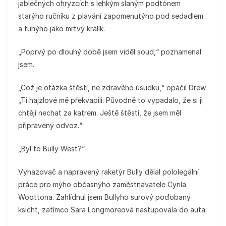
jablečných ohryzcích s lehkým slaným podtónem
starýho ručníku z plavání zapomenutýho pod sedadlem
a tuhýho jako mrtvý králík.
„Poprvý po dlouhý době jsem viděl soud,“ poznamenal
jsem.
„Což je otázka štěstí, ne zdravého úsudku,“ opáčil Drew.
„Ti hajzlové mě překvapili. Původně to vypadalo, že si ji
chtějí nechat za katrem. Ještě štěstí, že jsem měl
připravený odvoz.“
„Byl to Bully West?“
Vyhazovač a napravený raketýr Bully dělal pololegální
práce pro mýho občasnýho zaměstnavatele Cyrila
Woottona. Zahlídnul jsem Bullyho surový poďobaný
ksicht, zatímco Sara Longmoreová nastupovala do auta.