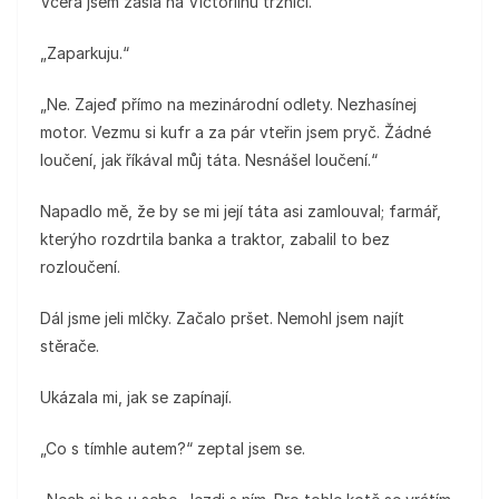
Včera jsem zašla na Victoriinu tržnici.“
„Zaparkuju.“
„Ne. Zajeď přímo na mezinárodní odlety. Nezhasínej
motor. Vezmu si kufr a za pár vteřin jsem pryč. Žádné
loučení, jak říkával můj táta. Nesnášel loučení.“
Napadlo mě, že by se mi její táta asi zamlouval; farmář,
kterýho rozdrtila banka a traktor, zabalil to bez
rozloučení.
Dál jsme jeli mlčky. Začalo pršet. Nemohl jsem najít
stěrače.
Ukázala mi, jak se zapínají.
„Co s tímhle autem?“ zeptal jsem se.