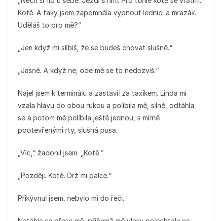
„Nech si ho u sebe. Jezdi s ním. Pro tohle kotě se vrátím.
Kotě. A taky jsem zapomněla vypnout lednici a mrazák.
Uděláš to pro mě?“
„Jen když mi slíbíš, že se budeš chovat slušně.“
„Jasně. A když ne, ode mě se to nedozvíš.“
Najel jsem k terminálu a zastavil za taxíkem. Linda mi
vzala hlavu do obou rukou a políbila mě, silně, odtáhla
se a potom mě políbila ještě jednou, s mírně
pootevřenými rty, slušná pusa.
„Víc,“ žadonil jsem. „Kotě.“
„Později. Kotě. Drž mi palce.“
Přikývnul jsem, nebylo mi do řeči.
Natáhla se přese mě, přičemž mě vlasy polechtala na