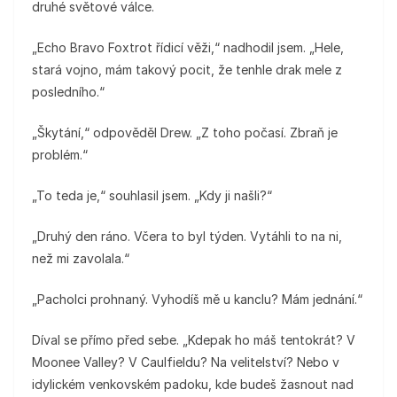
druhé světové válce.
„Echo Bravo Foxtrot řídicí věži,“ nadhodil jsem. „Hele,
stará vojno, mám takový pocit, že tenhle drak mele z
posledního.“
„Škytání,“ odpověděl Drew. „Z toho počasí. Zbraň je
problém.“
„To teda je,“ souhlasil jsem. „Kdy ji našli?“
„Druhý den ráno. Včera to byl týden. Vytáhli to na ni,
než mi zavolala.“
„Pacholci prohnaný. Vyhodíš mě u kanclu? Mám jednání.“
Díval se přímo před sebe. „Kdepak ho máš tentokrát? V
Moonee Valley? V Caulfieldu? Na velitelství? Nebo v
idylickém venkovském padoku, kde budeš žasnout nad