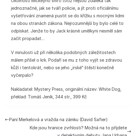
Okolnosti Mickeyho smrti totiž nejsou zdaleka tak
jednoznačné, jak se tváří policie, a jít proti oficiálnímu
vyšetřování znamená pustit se do křížku s mocnými lidmi
na obou stranách zákona. Nejrozumnější by bylo celé to
odpískat. Jenže to by Jack krásné umělkyni nesměl sám
začít propadat…
V minulosti už při několika podobných záležitostech
málem přišel o krk. Podaří se mu z toho vyjít se zdravou
kůží i tentokrát, nebo se jeho „irské“ štěstí konečně
vyčerpalo?
Nakladatel: Mystery Press, originální název: White Dog,
překlad: Tomáš Jeník, 344 str., 399 Kč
Paní Merkelová a vražda na zámku (David Safier)
Kde jsou hranice zvrhlosti? Možná na to přijdete
v detektivním debutu Jana Urbana