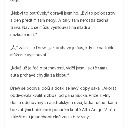
„Nebyl to ostrůvek,“ opravil jsem ho. „Byl to poloostrov
a den předtím tam nebyl. A taky tam nerostla žádná
tráva. Navíc se můžu vymlouvat na mládí a
nezkušenost.“
„Á,“ zasnil se Drew, „jak prchavý je čas, kdy se na tohle
můžeme vymlouvat.“
„Když už je řeč o prchavosti, viděl jsem, jak tě tam u
auta prchavě chytila za klopu.“
Drew se podíval dolů a dotkl se levý klopy saka. „Akorát
obdivovala kvalitní zboží od pana Bucka. Příze z vlny
doma odchovaných australských ovcí, látka ručně tkaná
bezzubými babkami v ponurém koutě Alto Adige. V této
záležitosti je pochopitelně zcela bez viny.“