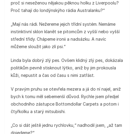
proč si neseženou nějakou pěknou holku z Liverpoolu?
Proč tahají do londýnskýho rádia Australanku?“
„Mají nás rádi. Nežereme jejich třídní systém. Nemáme
instinktivní sklon klanět se pitomcům z vyšší nebo vyšší
střední třídy. Chápeme ironii a nadsázku. A navíc
můžeme sloužit jako zlí psi.“
Linda byla dobrý zlý pes. Ovšem klidný zlý pes, dokázala
politikům pevně stisknout lýtko, aniž by jim prokousla
kůži, nepustit a čas od času s nimi zatřást.
V pravým pruhu se otevřela mezera a já do ní najel, aniž
bych k tomu měl sebemenší důvod. Rychle jsem předjel
obchodního zástupce Bottomdollar Carpets a potom i
čtyřkolku a starý mitsubishi.
„Co si dát ještě jednu rychlovku,“ nadhodil jsem, „až tam
dojedeme?“