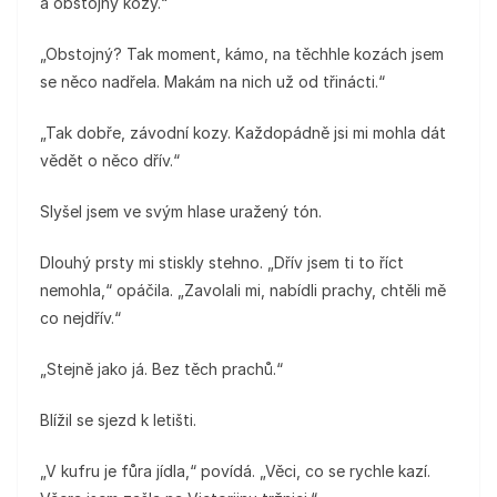
a obstojný kozy.“
„Obstojný? Tak moment, kámo, na těchhle kozách jsem
se něco nadřela. Makám na nich už od třinácti.“
„Tak dobře, závodní kozy. Každopádně jsi mi mohla dát
vědět o něco dřív.“
Slyšel jsem ve svým hlase uražený tón.
Dlouhý prsty mi stiskly stehno. „Dřív jsem ti to říct
nemohla,“ opáčila. „Zavolali mi, nabídli prachy, chtěli mě
co nejdřív.“
„Stejně jako já. Bez těch prachů.“
Blížil se sjezd k letišti.
„V kufru je fůra jídla,“ povídá. „Věci, co se rychle kazí.