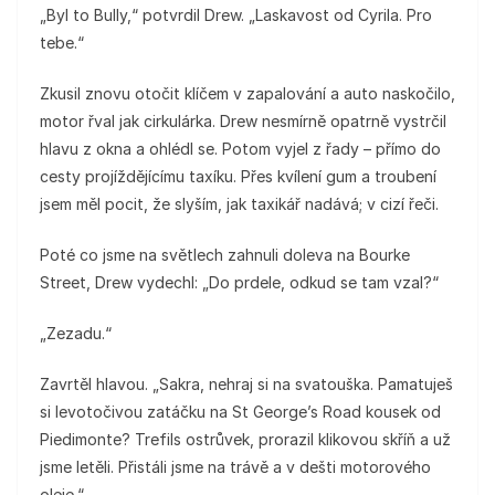
„Byl to Bully,“ potvrdil Drew. „Laskavost od Cyrila. Pro
tebe.“
Zkusil znovu otočit klíčem v zapalování a auto naskočilo,
motor řval jak cirkulárka. Drew nesmírně opatrně vystrčil
hlavu z okna a ohlédl se. Potom vyjel z řady – přímo do
cesty projíždějícímu taxíku. Přes kvílení gum a troubení
jsem měl pocit, že slyším, jak taxikář nadává; v cizí řeči.
Poté co jsme na světlech zahnuli doleva na Bourke
Street, Drew vydechl: „Do prdele, odkud se tam vzal?“
„Zezadu.“
Zavrtěl hlavou. „Sakra, nehraj si na svatouška. Pamatuješ
si levotočivou zatáčku na St George’s Road kousek od
Piedimonte? Trefils ostrůvek, prorazil klikovou skříň a už
jsme letěli. Přistáli jsme na trávě a v dešti motorového
oleje.“