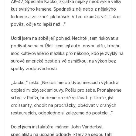
AK-47, Speciální Káčko, zkrátka nějaký neobvykle velký
kus svislýho kamene. Spadneš z něj nebo z nějakýho
ledovce a zmrzneš jak hrášek. V ten okamžik víš. Tak mi
pověz, oč je to lepší než…“
Ucítil jsem na sobě její pohled. Nechtěl jsem riskovat a
podívat se na ni. Řídil jsem její auto, novou alfu, trochu
moc kultivovaného mazlíka pro někoho, kdo je zvyklý na
surové americké bestie s vé osmičkou, na výkon bez
špetky zodpovědnosti.
„Jacku,“ řekla. „Nejspíš mě po dvou měsících vyhodí a
doplatí mi zbytek smlouvy. Pošlu pro tebe. Pronajmeme
si byt v Paříži, budeme pozdě vstávat, pít kafe, jíst
croissanty, chodit na procházky, obědvat v drahých
restauracích, odpoledne si zalezeme do postele…“
Dojel jsem instalatéra jménem John Vanderbyl,
specialistu na ucpané odpady, který za sebou táhl