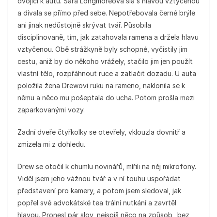
dvojici k autu. Sara Longmoreová šla s hlavou vztyčenou
a dívala se přímo před sebe. Nepotřebovala černé brýle
ani jinak nedůstojně skrývat tvář. Působila
disciplinovaně, tím, jak zatahovala ramena a držela hlavu
vztyčenou. Obě strážkyně byly schopné, vyčistily jim
cestu, aniž by do někoho vrážely, stačilo jim jen použít
vlastní tělo, rozpřáhnout ruce a zatlačit dozadu. U auta
položila žena Drewovi ruku na rameno, naklonila se k
němu a něco mu pošeptala do ucha. Potom prošla mezi
zaparkovanými vozy.
Zadní dveře čtyřkolky se otevřely, vklouzla dovnitř a
zmizela mi z dohledu.
Drew se otočil k chumlu novinářů, mířili na něj mikrofony.
Viděl jsem jeho vážnou tvář a v ní touhu uspořádat
představení pro kamery, a potom jsem sledoval, jak
popřel své advokátské tea­ trální nutkání a zavrtěl
hlavou. Pronesl pár slov, nejspíš něco na způsob „bez