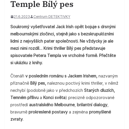
Temple Bílý pes
21.6.2023
Centrum DETEKTIVKY
Soukromý vyšetřovatel Jack Irish opět bojuje s drsnými
melbournskými zločinci, stejně jako s bezskrupulózními
lidmi z nejvyšších pater společnosti. Ne vždycky je ale
mezi nimi rozdíl… Krimi thriller Bílý pes představuje
spisovatele Petera Templa ve vrcholné formě.
Přečtěte
si ukázku z knihy.
Čtenáři
v posledním románu s Jackem Irishem,
nazvaným
příznačně
Bílý pes,
naleznou poctivý krimi thriller, v němž
nechybí (podobně jako v předchozích
Starých dluzích,
Temném přílivu
a
Konci světa
) precizně odpozorované
prostředí
australského Melbourne
,
brilantní dialogy
,
bravurně
prokreslené postavy
a zejména
promyšlené
zvraty
.