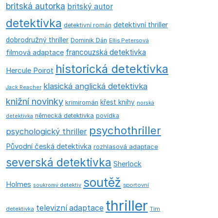
britská autorka
britský autor
detektivka
detektivní thriller
detektivní román
dobrodružný thriller
Dominik Dán
Ellis Petersová
francouzská detektivka
filmová adaptace
historická detektivka
Hercule Poirot
klasická anglická detektivka
Jack Reacher
knižní novinky
křest knihy
krimiromán
norská
německá detektivka
povídka
detektivka
psychothriller
psychologický thriller
Původní česká detektivka
rozhlasová adaptace
severská detektivka
Sherlock
soutěž
Holmes
soukromý detektiv
sportovní
thriller
televizní adaptace
detektivka
Tim