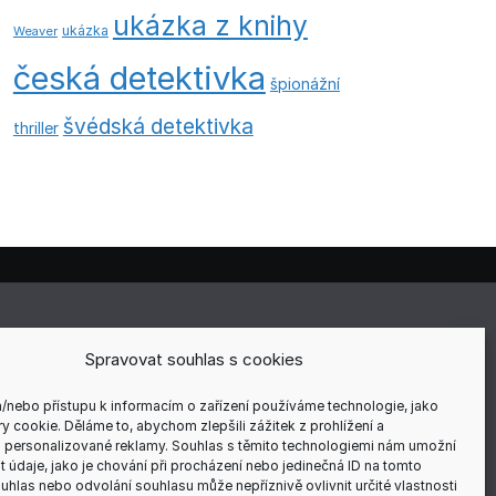
ukázka z knihy
ukázka
Weaver
česká detektivka
špionážní
švédská detektivka
thriller
E
Spravovat souhlas s cookies
a/nebo přístupu k informacím o zařízení používáme technologie, jako
y cookie. Děláme to, abychom zlepšili zážitek z prohlížení a
 personalizované reklamy. Souhlas s těmito technologiemi nám umožní
ÍCH
 údaje, jako je chování při procházení nebo jedinečná ID na tomto
hlas nebo odvolání souhlasu může nepříznivě ovlivnit určité vlastnosti