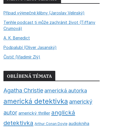
Případ výjimečné klibny (Jaroslav Velinský)
Tenhle podcast ti může zachránit život (Tiffany
Crumová)
A. K. Benedict
Podpalubí (Oliver Jasanský)
Čistič (Vladimír Zlý)
OBLÍBENÁ TÉMATA
Agatha Christie
americká autorka
americká detektivka
americký
anglická
autor
americký thriller
detektivka
audiokniha
Arthur Conan Doyle