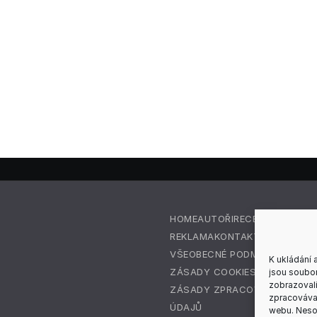
HOME
AUTOŘI
RECENZE
REDAKC
REKLAMA
KONTAKT
VŠEOBECNÉ PODMÍNKY
K ukládání 
ZÁSADY COOKIES (EU)
jsou soubor
zobrazovali
ZÁSADY ZPRACOVÁNÍ OSOBN
zpracovávat
ÚDAJŮ
webu. Nesou