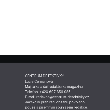
CENTRUM DETEKTIVKY
Lucie Cermanová
Majitelka a šéfredaktorka magazínu
Telefon: +420 607 856 085
E-mail: redakce@centrum-detektivky.cz
Jakékoliv přebírání obsahu povoleno
pouze s písemným souhlasem redakce.