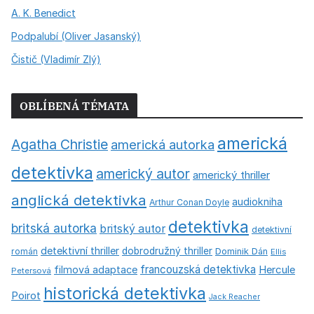
A. K. Benedict
Podpalubí (Oliver Jasanský)
Čistič (Vladimír Zlý)
OBLÍBENÁ TÉMATA
americká
Agatha Christie
americká autorka
detektivka
americký autor
americký thriller
anglická detektivka
audiokniha
Arthur Conan Doyle
detektivka
britská autorka
britský autor
detektivní
detektivní thriller
dobrodružný thriller
román
Dominik Dán
Ellis
francouzská detektivka
Hercule
filmová adaptace
Petersová
historická detektivka
Poirot
Jack Reacher