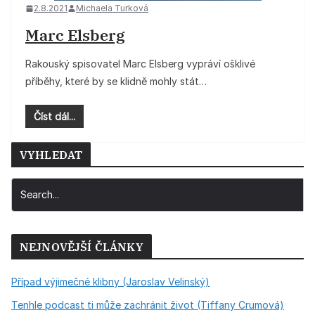
2.8.2021
Michaela Turková
Marc Elsberg
Rakouský spisovatel Marc Elsberg vypráví ošklivé
příběhy, které by se klidně mohly stát…
Číst dál...
VYHLEDAT
NEJNOVĚJŠÍ ČLÁNKY
Případ výjimečné klibny (Jaroslav Velinský)
Tenhle podcast ti může zachránit život (Tiffany Crumová)