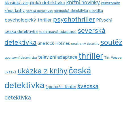
knižní novinky
klasická anglická detektivka
krimiromán
křest knihy
německá detektivka
povídka
norská detektivka
psychothriller
psychologický thriller
Původní
severská
česká detektivka
rozhlasová adaptace
soutěž
detektivka
Sherlock Holmes
soukromý detektiv
thriller
televizní adaptace
sportovní detektivka
Tim Weaver
česká
ukázka z knihy
ukázka
detektivka
švédská
špionážní thriller
detektivka