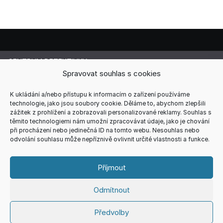
CENTRUM DETEKTIVKY
Lucie Cermanová
Spravovat souhlas s cookies
Majitelka a šéfredaktorka magazínu
Telefon: +420 607 856 085
K ukládání a/nebo přístupu k informacím o zařízení používáme
technologie, jako jsou soubory cookie. Děláme to, abychom zlepšili
E-mail: redakce@centrum-detektivky.cz
zážitek z prohlížení a zobrazovali personalizované reklamy. Souhlas s
Jakékoliv přebírání obsahu povoleno pouze s písemným
těmito technologiemi nám umožní zpracovávat údaje, jako je chování
souhlasem redakce.
při procházení nebo jedinečná ID na tomto webu. Nesouhlas nebo
odvolání souhlasu může nepříznivě ovlivnit určité vlastnosti a funkce.
HOME
AUTOŘI
RECENZE
REDAKCE
REKLAMA
KONTAKT
VŠEOBECNÉ PODMÍNKY
ZÁSADY COOKIES (EU)
Příjmout
ZÁSADY ZPRACOVÁNÍ OSOBNÍCH ÚDAJŮ
Odmítnout
Copyright © 2026
CENTRUM DETEKTIVKY
Theme. All rights
Předvolby
reserved.