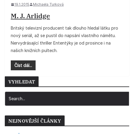
19.1.2015
Michaela Turková
M. J. Arlidge
Britský televizní producent tak dlouho hledal látku pro
nový seriál, až se pustil do napsání vlastního námětu.
Nervydrásající thriller Ententýky je od prosince i na
našich knižních pultech.
Číst dál...
VYHLEDAT
NEJNOVĚJŠÍ ČLÁNKY