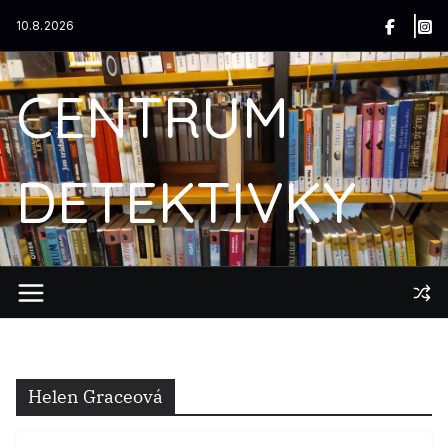
Přeskočit
10.8.2026
na
obsah
CENTRUM
DETEKTIVKY
Helen Graceová