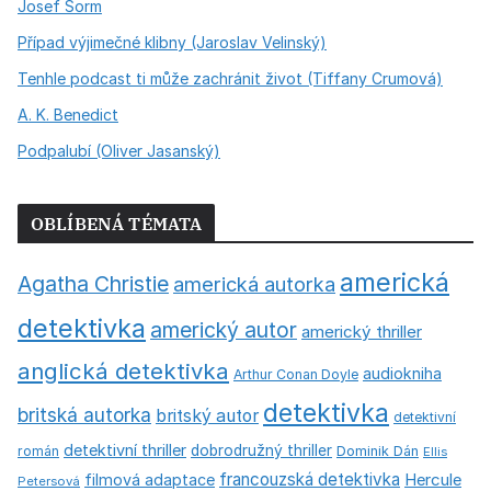
Josef Šorm
Případ výjimečné klibny (Jaroslav Velinský)
Tenhle podcast ti může zachránit život (Tiffany Crumová)
A. K. Benedict
Podpalubí (Oliver Jasanský)
OBLÍBENÁ TÉMATA
americká
Agatha Christie
americká autorka
detektivka
americký autor
americký thriller
anglická detektivka
audiokniha
Arthur Conan Doyle
detektivka
britská autorka
britský autor
detektivní
detektivní thriller
dobrodružný thriller
román
Dominik Dán
Ellis
francouzská detektivka
Hercule
filmová adaptace
Petersová