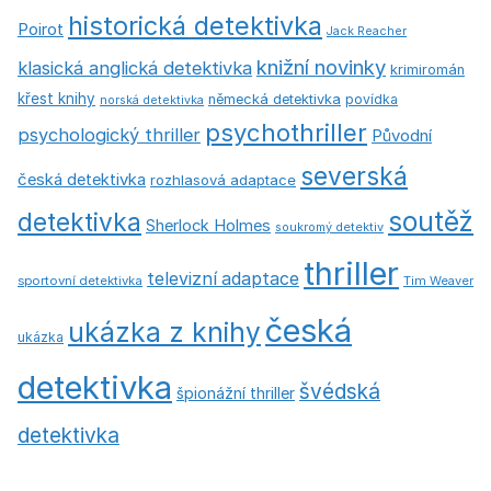
historická detektivka
Poirot
Jack Reacher
knižní novinky
klasická anglická detektivka
krimiromán
křest knihy
německá detektivka
povídka
norská detektivka
psychothriller
psychologický thriller
Původní
severská
česká detektivka
rozhlasová adaptace
soutěž
detektivka
Sherlock Holmes
soukromý detektiv
thriller
televizní adaptace
sportovní detektivka
Tim Weaver
česká
ukázka z knihy
ukázka
detektivka
švédská
špionážní thriller
detektivka